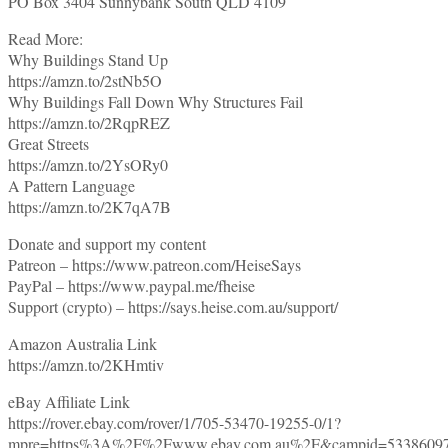
PO Box 3404 Sunnybank South QLD 4109
Read More:
Why Buildings Stand Up
https://amzn.to/2stNb5O
Why Buildings Fall Down Why Structures Fail
https://amzn.to/2RqpREZ
Great Streets
https://amzn.to/2YsORy0
A Pattern Language
https://amzn.to/2K7qA7B
Donate and support my content
Patreon – https://www.patreon.com/HeiseSays
PayPal – https://www.paypal.me/fheise
Support (crypto) – https://says.heise.com.au/support/
Amazon Australia Link
https://amzn.to/2KHmtiv
eBay Affiliate Link
https://rover.ebay.com/rover/1/705-53470-19255-0/1?
mpre=https%3A%2F%2Fwww.ebay.com.au%2F&campid=53386097