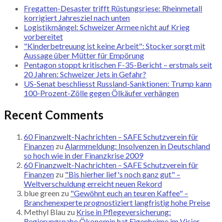
Fregatten-Desaster trifft Rüstungsriese: Rheinmetall
korrigiert Jahresziel nach unten
Logistikmängel: Schweizer Armee nicht auf Krieg
vorbereitet
"Kinderbetreuung ist keine Arbeit": Stocker sorgt mit
Aussage über Mütter für Empörung
Pentagon stoppt kritischen F-35-Bericht – erstmals seit
20 Jahren: Schweizer Jets in Gefahr?
US-Senat beschliesst Russland-Sanktionen: Trump kann
100-Prozent-Zölle gegen Ölkäufer verhängen
Recent Comments
60 Finanzwelt-Nachrichten – SAFE Schutzverein für
Finanzen
zu
Alarmmeldung: Insolvenzen in Deutschland
so hoch wie in der Finanzkrise 2009
60 Finanzwelt-Nachrichten – SAFE Schutzverein für
Finanzen
zu
"Bis hierher lief's noch ganz gut" –
Weltverschuldung erreicht neuen Rekord
blue green
zu
"Gewöhnt euch an teuren Kaffee" –
Branchenexperte prognostiziert langfristig hohe Preise
Methyl Blau
zu
Krise in Pflegeversicherung:
Regierungsnahe Ökonomin hat Eigenheime im Visier