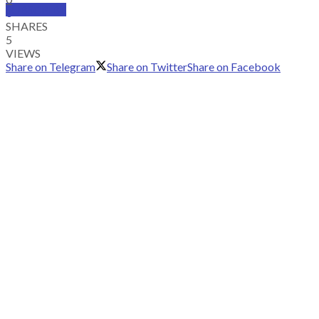
SUBSCRIBE
0
SHARES
5
VIEWS
Share on Telegram
Share on Twitter
Share on Facebook