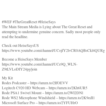
#WEF #TheGreatReset #HeiseSays
The Main Stream Media is Lying about The Great Reset and
attempting to undermine genuine concern. Sadly most people only
read the headline.
Check out HeiseSaysUS
https://www.youtube.com/channel/UCojfY2lvCR0AQBsCkl4QURg
Become a HeiseSays Member
https://www.youtube.com/channel/UCe9Q_WLN-
Z9tLVLoDIY24pg/join
My Kit
Rodes Podcaster – https://amzn.to/2IfOEVV
Logitech C920 HD Webcam – https://amzn.to/2Kh6UR5
Rode PSA1 Swivel Mount – https://amzn.to/2WI2DNl
Rode WS2 Microphone Windshield – https://amzn.to/2K9edI1
Microsoft Surface Pro – https://amzn.to/2YFUHrO