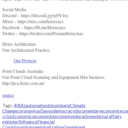
Social Media
Discord – https://discord.gg/uj9Y4sy
Mixer – https://mix.com/heisesays
Facebook – https://fb.me/Heisesays
Twitter – https://twitter.com/FlorianHeiseAus
Heise Architecture
Our Architectural Practice.
Our Projects
Point Clouds Australia
Our Point Cloud Scanning and Equipment Hire business.
http://pca.heise.com.au/
source
Tags:
4IR
AI
automation
bloomberg
Climate
Change
coronavirus
Davos
democracy
documentary
economic
eco
crisis
Economics
economist
economy
education
external affairs
minister
fb
finance
Financial
Crisis
forum
future
globalization
Great
great