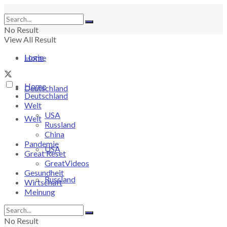
No Result
View All Result
Login
Home
Home
Deutschland
Deutschland
Welt
USA
Welt
Russland
China
Pandemie
USA
Great Reset
GreatVideos
Gesundheit
Russland
Wirtschaft
Meinung
China
No Result