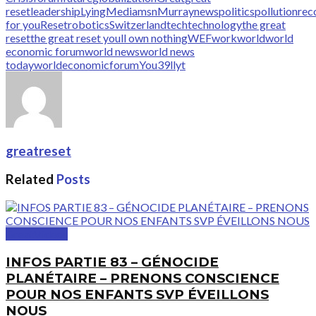
reset
leadership
Lying
Media
msn
Murray
news
politics
pollution
re
for you
Reset
robotics
Switzerland
tech
technology
the great
reset
the great reset youll own nothing
WEF
work
world
world
economic forum
world news
world news
today
worldeconomicforum
You39ll
yt
greatreset
Related
Posts
GreatVideos
INFOS PARTIE 83 – GÉNOCIDE
PLANÉTAIRE – PRENONS CONSCIENCE
POUR NOS ENFANTS SVP ÉVEILLONS
NOUS