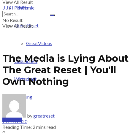
View All Result
Pandemie
JUST-NOW
No Result
Great Reset
View All Result
GreatVideos
The Media is Lying About
Gesundheit
The Great Reset | You'll
Own Nothing
Wirtschaft
Meinung
by
greatreset
PRICING
21/11/2020
Reading Time: 2 mins read
0