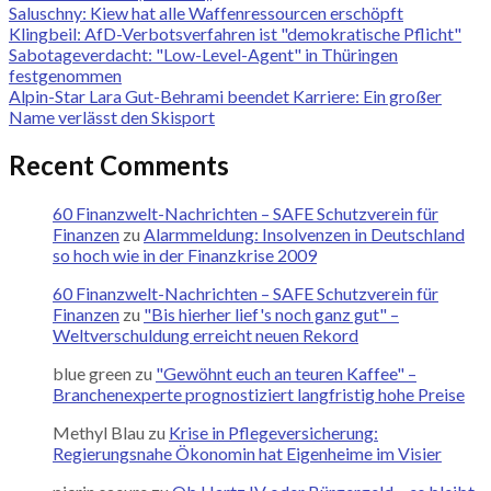
Saluschny: Kiew hat alle Waffenressourcen erschöpft
Klingbeil: AfD-Verbotsverfahren ist "demokratische Pflicht"
Sabotageverdacht: "Low-Level-Agent" in Thüringen
festgenommen
Alpin-Star Lara Gut-Behrami beendet Karriere: Ein großer
Name verlässt den Skisport
Recent Comments
60 Finanzwelt-Nachrichten – SAFE Schutzverein für
Finanzen
zu
Alarmmeldung: Insolvenzen in Deutschland
so hoch wie in der Finanzkrise 2009
60 Finanzwelt-Nachrichten – SAFE Schutzverein für
Finanzen
zu
"Bis hierher lief's noch ganz gut" –
Weltverschuldung erreicht neuen Rekord
blue green
zu
"Gewöhnt euch an teuren Kaffee" –
Branchenexperte prognostiziert langfristig hohe Preise
Methyl Blau
zu
Krise in Pflegeversicherung:
Regierungsnahe Ökonomin hat Eigenheime im Visier