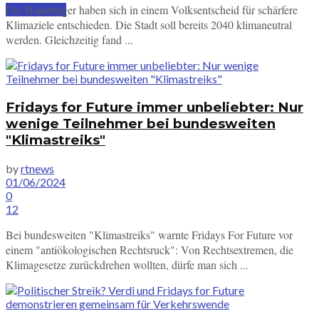
Die Hamburger haben sich in einem Volksentscheid für schärfere
SUBSCRIBE
Klimaziele entschieden. Die Stadt soll bereits 2040 klimaneutral
werden. Gleichzeitig fand ...
Fridays for Future immer unbeliebter: Nur
wenige Teilnehmer bei bundesweiten
"Klimastreiks"
by
rtnews
01/06/2024
0
12
Bei bundesweiten "Klimastreiks" warnte Fridays For Future vor
einem "antiökologischen Rechtsruck": Von Rechtsextremen, die
Klimagesetze zurückdrehen wollten, dürfe man sich ...