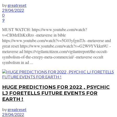
by
greatreset
29/04/2022
0
9
MUST WATCH: https://www.youtube.com/watch?
v=CBMzEhKxRro -metaverse in bible
https://www.youtube.com/watch?v=5G03yfgmTJs -metaverse and
great reset https://www.youtube.com/watch?v=G2W9YVkkn9U -
metaverse ad https://vigilantcitizen.com/vigilantreport/the-occult-
symbolism-of-the-creepy-meta-commercial/ -metaverse occult
symbolism in ad ...
HUGE PREDICTIONS FOR 2022 , PSYCHIC
LJ FORETELLS FUTURE EVENTS FOR
EARTH !
by
greatreset
29/04/2022