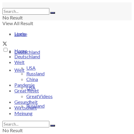
No Result
View All Result
Login
Home
Home
Deutschland
Deutschland
Welt
USA
Welt
Russland
China
Pandemie
USA
Great Reset
GreatVideos
Gesundheit
Russland
Wirtschaft
Meinung
China
No Result