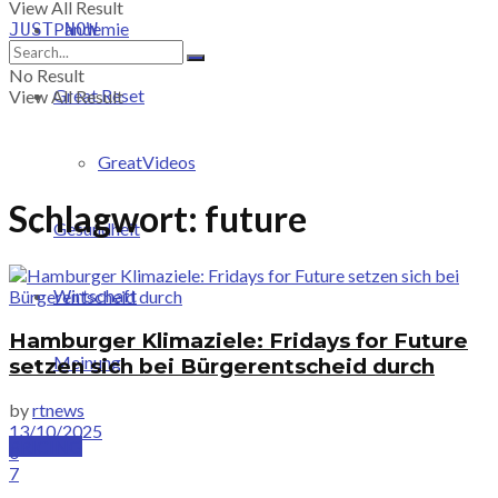
View All Result
Pandemie
JUST-NOW
No Result
Great Reset
View All Result
GreatVideos
Schlagwort:
future
Gesundheit
Wirtschaft
Hamburger Klimaziele: Fridays for Future
Meinung
setzen sich bei Bürgerentscheid durch
by
rtnews
13/10/2025
PRICING
0
7