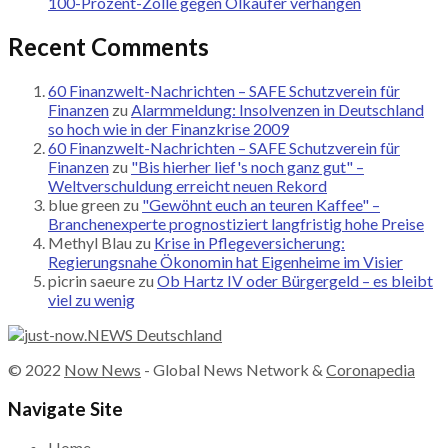
100-Prozent-Zölle gegen Ölkäufer verhängen
Recent Comments
60 Finanzwelt-Nachrichten – SAFE Schutzverein für
Finanzen
zu
Alarmmeldung: Insolvenzen in Deutschland
so hoch wie in der Finanzkrise 2009
60 Finanzwelt-Nachrichten – SAFE Schutzverein für
Finanzen
zu
"Bis hierher lief's noch ganz gut" –
Weltverschuldung erreicht neuen Rekord
blue green
zu
"Gewöhnt euch an teuren Kaffee" –
Branchenexperte prognostiziert langfristig hohe Preise
Methyl Blau
zu
Krise in Pflegeversicherung:
Regierungsnahe Ökonomin hat Eigenheime im Visier
picrin saeure
zu
Ob Hartz IV oder Bürgergeld – es bleibt
viel zu wenig
© 2022
Now News
- Global News Network &
Coronapedia
Navigate Site
Home