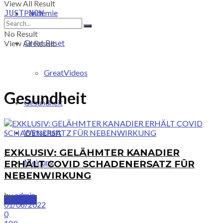
View All Result
Pandemie
JUST-NOW
No Result
Great Reset
View All Result
GreatVideos
Gesundheit
Gesundheit
Wirtschaft
EXKLUSIV: GELÄHMTER KANADIER
Meinung
ERHÄLT COVID SCHADENERSATZ FÜR
NEBENWIRKUNG
by
admin
PRICING
01/06/2022
0