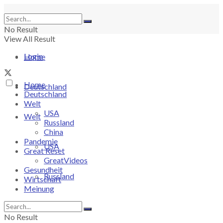
No Result
View All Result
Login
Home
Home
Deutschland
Deutschland
Welt
USA
Welt
Russland
China
Pandemie
USA
Great Reset
GreatVideos
Gesundheit
Russland
Wirtschaft
Meinung
China
No Result