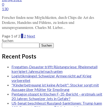
0
130
Forscher finden neue Möglichkeiten, durch Chips die Art des
Denkens, Handelns und Fühlens, zu lenken und
umzuprogrammieren. Charles M. Lieber...
Page 1 of 2
1
2
Next
Suchen
Suchen
Recent Posts
Fregatten-Desaster trifft Rüstungsriese: Rheinmetall
korrigiert Jahresziel nach unten
Logistikmängel: Schweizer Armee nicht auf Krieg
vorbereitet
"Kinderbetreuung ist keine Arbeit": Stocker sorgt mit
Aussage über Mütter für Empörung
Pentagon stoppt kritischen F-35-Bericht – erstmals seit
20 Jahren: Schweizer Jets in Gefahr?
US-Senat beschliesst Russland-Sanktionen: Trump kann