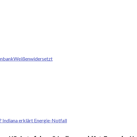
nbank
Weißen
widersetzt