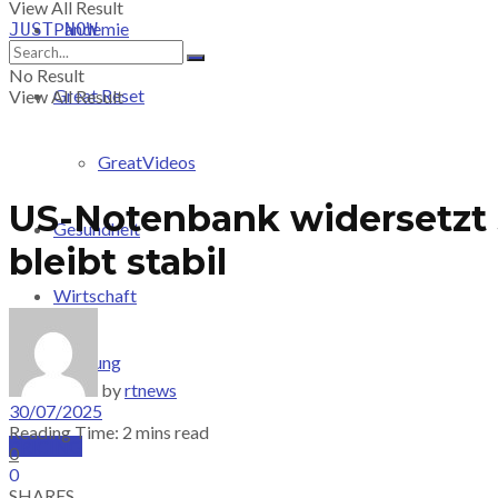
View All Result
Pandemie
JUST-NOW
No Result
Great Reset
View All Result
GreatVideos
US-Notenbank widersetzt 
Gesundheit
bleibt stabil
Wirtschaft
Meinung
by
rtnews
30/07/2025
Reading Time: 2 mins read
PRICING
0
0
SHARES