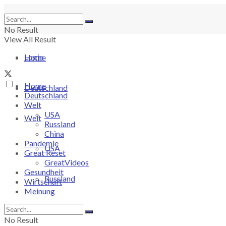
No Result
View All Result
Login
Home
Home
Deutschland
Deutschland
Welt
USA
Welt
Russland
China
Pandemie
USA
Great Reset
GreatVideos
Gesundheit
Russland
Wirtschaft
Meinung
China
No Result