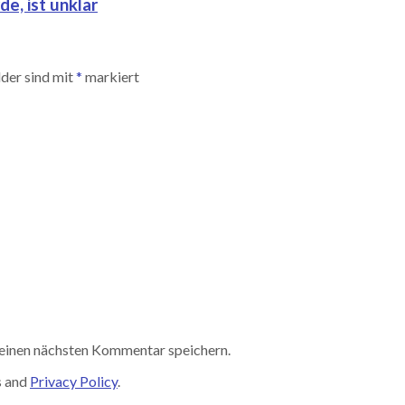
e, ist unklar
lder sind mit
*
markiert
einen nächsten Kommentar speichern.
s and
Privacy Policy
.