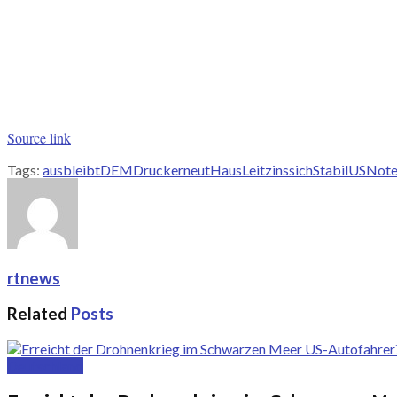
Source link
Tags:
aus
bleibt
DEM
Druck
erneut
Haus
Leitzins
sich
Stabil
USNote
rtnews
Related
Posts
Deutschland