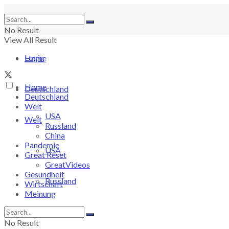
No Result
View All Result
Login
Home
Home
Deutschland
Deutschland
Welt
USA
Welt
Russland
China
Pandemie
USA
Great Reset
GreatVideos
Gesundheit
Russland
Wirtschaft
Meinung
China
No Result