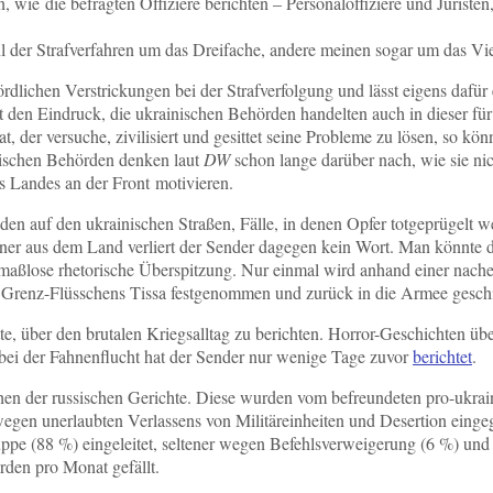
 wie die befragten Offiziere berichten – Personaloffiziere und Juristen,
ahl der Strafverfahren um das Dreifache, andere meinen sogar um das Vi
ördlichen Verstrickungen bei der Strafverfolgung und lässt eigens dafür
den Eindruck, die ukrainischen Behörden handelten auch in dieser fü
t, der versuche, zivilisiert und gesittet seine Probleme zu lösen, so 
inischen Behörden denken laut
DW
schon lange darüber nach, wie sie nich
es Landes an der Front motivieren.
n auf den ukrainischen Straßen, Fälle, in denen Opfer totgeprügelt we
änner aus dem Land verliert der Sender dagegen kein Wort. Man könnte
maßlose rhetorische Überspitzung. Nur einmal wird anhand einer nacher
es Grenz-Flüsschens Tissa festgenommen und zurück in die Armee gesc
te, über den brutalen Kriegsalltag zu berichten. Horror-Geschichten üb
bei der Fahnenflucht hat der Sender nur wenige Tage zuvor
berichtet
.
achen der russischen Gerichte. Diese wurden vom befreundeten pro-ukra
e wegen unerlaubten Verlassens von Militäreinheiten und Desertion eing
e (88 %) eingeleitet, seltener wegen Befehlsverweigerung (6 %) und D
rden pro Monat gefällt.