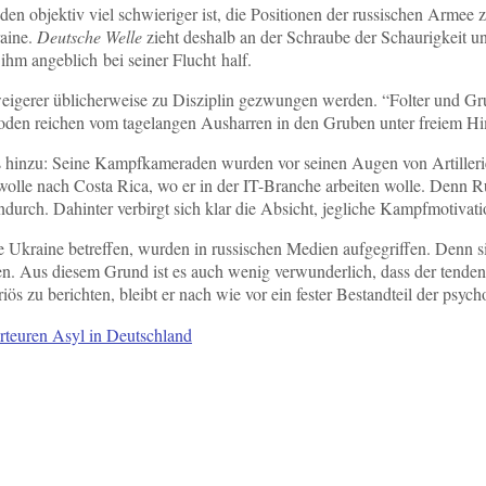
en objektiv viel schwieriger ist, die Positionen der russischen Armee 
raine.
Deutsche Welle
zieht deshalb an der Schraube der Schaurigkeit u
ihm angeblich bei seiner Flucht half.
rweigerer üblicherweise zu Disziplin gezwungen werden. “Folter und G
oden reichen vom tagelangen Ausharren in den Gruben unter freiem Hi
s hinzu: Seine Kampfkameraden wurden vor seinen Augen von Artillerie
olle nach Costa Rica, wo er in der IT-Branche arbeiten wolle. Denn R
indurch. Dahinter verbirgt sich klar die Absicht, jegliche Kampfmotiva
 die Ukraine betreffen, wurden in russischen Medien aufgegriffen. Denn 
tzen. Aus diesem Grund ist es auch wenig verwunderlich, dass der tend
s zu berichten, bleibt er nach wie vor ein fester Bestandteil der psy
erteuren Asyl in Deutschland