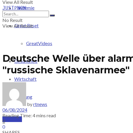
View All Result
Pandemie
JUST-NOW
No Result
Great Reset
View All Result
GreatVideos
Deutsche Welle über alarm
Gesundheit
"russische Sklavenarmee"
Wirtschaft
Meinung
by
rtnews
06/08/2024
Reading Time: 4 mins read
PRICING
0
0
SHARES