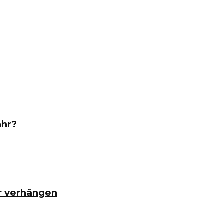
ahr?
r verhängen