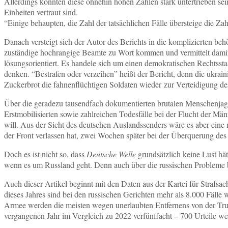
Allerdings könnten diese ohnehin hohen Zahlen stark untertrieben sein,
Einheiten vertraut sind.
“Einige behaupten, die Zahl der tatsächlichen Fälle übersteige die Z
Danach versteigt sich der Autor des Berichts in die komplizierten beh
zuständige hochrangige Beamte zu Wort kommen und vermittelt damit 
lösungsorientiert. Es handele sich um einen demokratischen Rechtsstaa
denken. “Bestrafen oder verzeihen” heißt der Bericht, denn die ukra
Zuckerbrot die fahnenflüchtigen Soldaten wieder zur Verteidigung d
Über die geradezu tausendfach dokumentierten brutalen Menschenjagde
Erstmobilisierten sowie zahlreichen Todesfälle bei der Flucht der M
will. Aus der Sicht des deutschen Auslandssenders wäre es aber eine 
der Front verlassen hat, zwei Wochen später bei der Überquerung d
Doch es ist nicht so, dass
Deutsche Welle
grundsätzlich keine Lust hät
wenn es um Russland geht. Denn auch über die russischen Probleme 
Auch dieser Artikel beginnt mit den Daten aus der Kartei für Strafs
dieses Jahres sind bei den russischen Gerichten mehr als 8.000 Fäll
Armee werden die meisten wegen unerlaubten Entfernens von der Trupp
vergangenen Jahr im Vergleich zu 2022 verfünffacht – 700 Urteile we