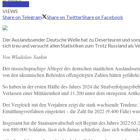
SUBSCRIBE
13
VIEWS
Share on Telegram
Share on Twitter
Share on Facebook
Der Auslandssender Deutsche Welle hat zu Deserteuren und sonst
sich treu und versucht allen Statistiken zum Trotz Russland als Ve
Von Wladislaw Sankin
Der russischsprachige Ableger des deutschen staatlichen Auslandsse
von den ukrainischen Behörden offengelegten Zahlen hätten gefährlich
So haben in der ersten Hälfte des Jahres 2024 die Strafverfolgungsbe
Verlassen einer Militäreinheit und 11.200 unter dem strengeren Artikel
Der Vergleich mit den Vorjahren zeigt die stark wachsende Tendenz. 
Ermittlungsverfahren eingeleitet – die Zahl für 2022 (9.400 Fälle) wur
Insgesamt hat die Staatsanwaltschaft seit Beginn des Jahres 2022 63.2
von 880.000 Soldaten, lässt sich daraus schließen, dass sich während 