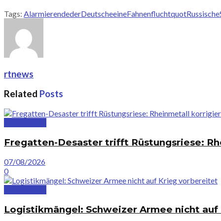
Tags:
Alarmierende
der
Deutsche
eine
Fahnenflucht
quotRussische
rtnews
Related
Posts
Deutschland
Fregatten-Desaster trifft Rüstungsriese: Rh
07/08/2026
0
Deutschland
Logistikmängel: Schweizer Armee nicht auf 