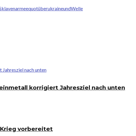
Sklavenarmeequot
über
ukraine
und
Welle
einmetall korrigiert Jahresziel nach unten
Krieg vorbereitet