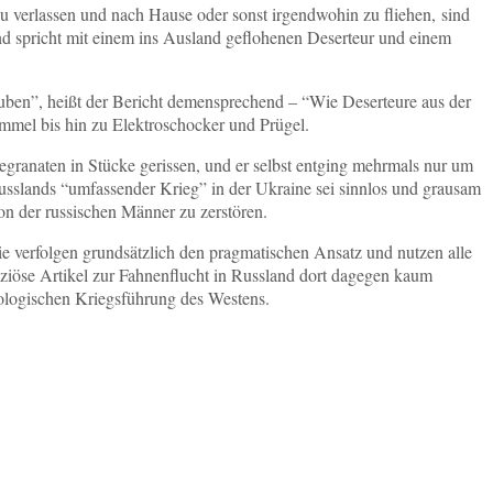
zu verlassen und nach Hause oder sonst irgendwohin zu fliehen, sind
nd spricht mit einem ins Ausland geflohenen Deserteur und einem
ruben”, heißt der Bericht demensprechend – “Wie Deserteure aus der
mmel bis hin zu Elektroschocker und Prügel.
granaten in Stücke gerissen, und er selbst entging mehrmals nur um
usslands “umfassender Krieg” in der Ukraine sei sinnlos und grausam
tion der russischen Männer zu zerstören.
sie verfolgen grundsätzlich den pragmatischen Ansatz und nutzen alle
enziöse Artikel zur Fahnenflucht in Russland dort dagegen kaum
chologischen Kriegsführung des Westens.