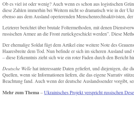
Ob es viel ist oder wenig? Auch wenn es schon aus logistischen Gründ
diese Zahlen immerhin bei Weitem nicht so dramatisch wie in der Uk
ebenso aus dem Ausland operierenden Menschenrechtsaktivisten, der 
Letzterer berichtet über brutale Foltermethoden, mit denen Dienstve
russischen Armee an die Front zurückgeschickt werden”. Diese Meth
Der ehemalige Soldat fügt dem Artikel eine weitere Note des Grauen
Haaresbreite dem Tod. Nun befinde er sich im sicheren Ausland und w
– diese Erkenntnis zieht sich wie ein roter Faden durch den Bericht h
Deutsche Welle
hat interessante Daten geliefert, und diejenigen, die
Quellen, wenn sie Informationen liefern, die das eigene Narrativ stü
Beachtung fand. Auch wenn der deutsche Auslandssender vorgibt, seriö
Mehr zum Thema
–
Ukrainisches Projekt verspricht russischen Des