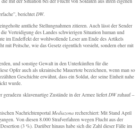
 die mit der Situation bei der Flucht von Soldaten aus ihren eigenen
erfache”, berichtet
DW
.
 eingeholte amtliche Stellungnahmen zitieren. Auch lässt der Sender
r die Verteidigung des Landes schwierigen Situation human und
könnte im Endeffekt der wohlwollende Leser am Ende des Artikels
t mit Peitsche, wie das Gesetz eigentlich vorsieht, sondern eher mit
rden, und sonstige Gewalt in den Unterkünften für die
 diese Opfer auch als ukrainische Mauertote bezeichnen, wenn man so
zählten Geschichte erwähnt, dass ein Soldat, der seine Einheit nahe
hickt wurde.
er geradezu sklavenartige Zustände in der Armee liefert
DW
zuhauf –
inischen Nachrichtenportal
Mediazona
recherchiert: Mit Stand April
egangen. Von diesen 8.000 Strafverfahren wegen Flucht aus der
esertion (3 %). Darüber hinaus habe sich die Zahl dieser Fälle im