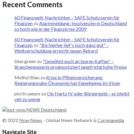
Recent Comments
60 Finanzwelt-Nachrichten – SAFE Schutzverein für
Finanzen
zu
Alarmmeldung: Insolvenzen in Deutschland
so hoch wie in der Finanzkrise 2009
60 Finanzwelt-Nachrichten – SAFE Schutzverein für
Finanzen
zu
"Bis hierher lief's noch ganz gut" –
Weltverschuldung erreicht neuen Rekord
blue green
zu
"Gewöhnt euch an teuren Kaffee" –
Branchenexperte prognostiziert langfristig hohe Preise
Methyl Blau
zu
Krise in Pflegeversicherung:
Regierungsnahe Ökonomin hat Eigenheime im Visier
picrin saeure
zu
Ob Hartz IV oder Bürgergeld – es bleibt
viel zu wenig
© 2022
Now News
- Global News Network &
Coronapedia
Navigate Site