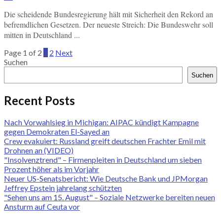
Die scheidende Bundesregierung hält mit Sicherheit den Rekord an
befremdlichen Gesetzen. Der neueste Streich: Die Bundeswehr soll
mitten in Deutschland ...
Page 1 of 2
1
2
Next
Suchen
Suchen
Recent Posts
Nach Vorwahlsieg in Michigan: AIPAC kündigt Kampagne
gegen Demokraten El-Sayed an
Crew evakuiert: Russland greift deutschen Frachter Emil mit
Drohnen an (VIDEO)
"Insolvenztrend" – Firmenpleiten in Deutschland um sieben
Prozent höher als im Vorjahr
Neuer US-Senatsbericht: Wie Deutsche Bank und JPMorgan
Jeffrey Epstein jahrelang schützten
"Sehen uns am 15. August" – Soziale Netzwerke bereiten neuen
Ansturm auf Ceuta vor