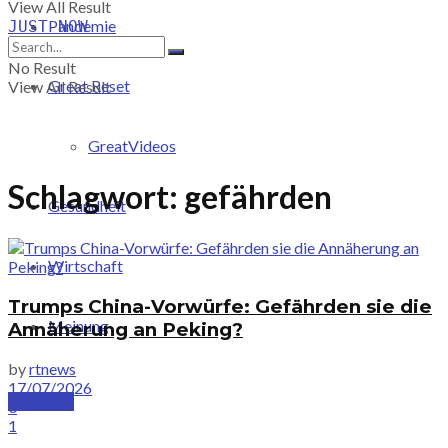
View All Result
Pandemie
JUST-NOW
No Result
Great Reset
View All Result
GreatVideos
Schlagwort:
gefährden
Gesundheit
Wirtschaft
Trumps China-Vorwürfe: Gefährden sie die
Meinung
Annäherung an Peking?
by
rtnews
17/07/2026
PRICING
0
1