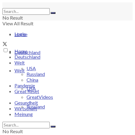
No Result
View All Result
Login
Home
Home
Deutschland
Deutschland
Welt
USA
Welt
Russland
China
Pandemie
USA
Great Reset
GreatVideos
Gesundheit
Russland
Wirtschaft
Meinung
China
No Result