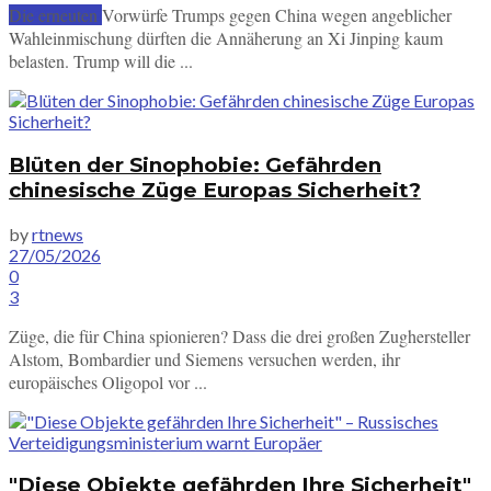
Die erneuten Vorwürfe Trumps gegen China wegen angeblicher
SUBSCRIBE
Wahleinmischung dürften die Annäherung an Xi Jinping kaum
belasten. Trump will die ...
Blüten der Sinophobie: Gefährden
chinesische Züge Europas Sicherheit?
by
rtnews
27/05/2026
0
3
Züge, die für China spionieren? Dass die drei großen Zughersteller
Alstom, Bombardier und Siemens versuchen werden, ihr
europäisches Oligopol vor ...
"Diese Objekte gefährden Ihre Sicherheit"