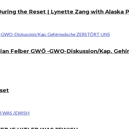
During the Reset | Lynette Zang with Alaska 
tian Felber GWÖ -GWO-Diskussion/Kap. Geh
eset