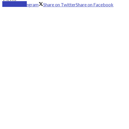
SUBSCRIBE
Share on Telegram
Share on Twitter
Share on Facebook