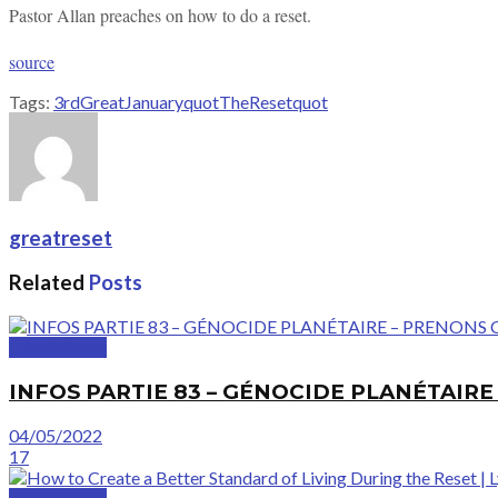
Pastor Allan preaches on how to do a reset.
source
Tags:
3rd
Great
January
quotThe
Resetquot
greatreset
Related
Posts
GreatVideos
INFOS PARTIE 83 – GÉNOCIDE PLANÉTAIR
04/05/2022
17