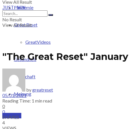
View All Result
Pandemie
JUST-NOW
No Result
Great Reset
View All Result
GreatVideos
"The Great Reset" January
Gesundheit
Wirtschaft
by
greatreset
Meinung
05/01/2021
Reading Time: 1 min read
0
0
PRICING
SHARES
4
VIEWS