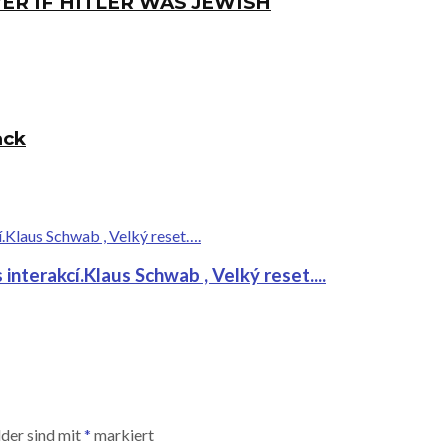
ER IF HITLER WAS JEWISH
ack
nterakcí.Klaus Schwab , Velký reset....
lder sind mit
*
markiert