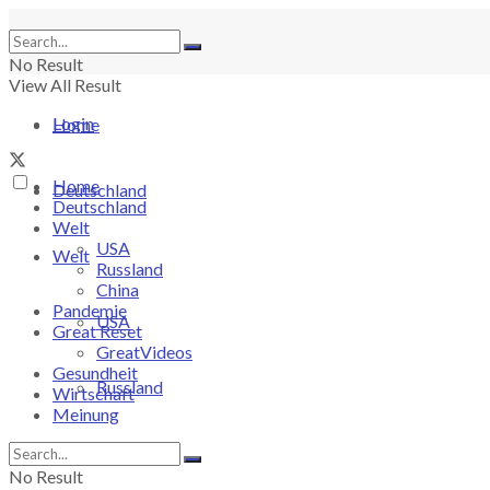
No Result
View All Result
Login
Home
Home
Deutschland
Deutschland
Welt
USA
Welt
Russland
China
Pandemie
USA
Great Reset
GreatVideos
Gesundheit
Russland
Wirtschaft
Meinung
China
No Result