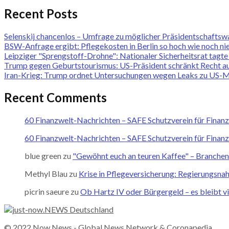
Recent Posts
Selenskij chancenlos – Umfrage zu möglicher Präsidentschaftswa
BSW-Anfrage ergibt: Pflegekosten in Berlin so hoch wie noch ni
Leipziger "Sprengstoff-Drohne": Nationaler Sicherheitsrat tagte
Trump gegen Geburtstourismus: US-Präsident schränkt Recht au
Iran-Krieg: Trump ordnet Untersuchungen wegen Leaks zu US-M
Recent Comments
60 Finanzwelt-Nachrichten – SAFE Schutzverein für Finan
60 Finanzwelt-Nachrichten – SAFE Schutzverein für Finan
blue green
zu
"Gewöhnt euch an teuren Kaffee" – Branchene
Methyl Blau
zu
Krise in Pflegeversicherung: Regierungsna
picrin saeure
zu
Ob Hartz IV oder Bürgergeld – es bleibt vi
© 2022
Now News
- Global News Network &
Coronapedia