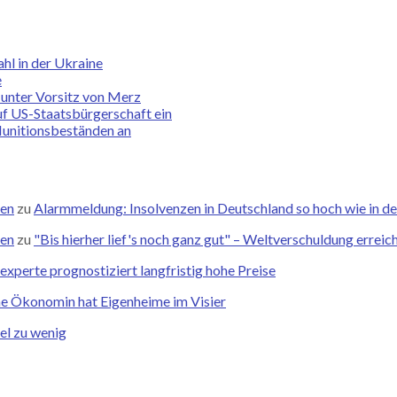
hl in der Ukraine
e
 unter Vorsitz von Merz
f US-Staatsbürgerschaft ein
unitionsbeständen an
zen
zu
Alarmmeldung: Insolvenzen in Deutschland so hoch wie in de
zen
zu
"Bis hierher lief's noch ganz gut" – Weltverschuldung errei
xperte prognostiziert langfristig hohe Preise
he Ökonomin hat Eigenheime im Visier
el zu wenig