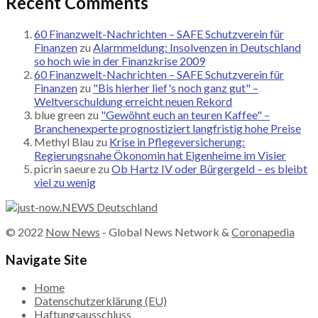
Recent Comments
60 Finanzwelt-Nachrichten – SAFE Schutzverein für
Finanzen
zu
Alarmmeldung: Insolvenzen in Deutschland
so hoch wie in der Finanzkrise 2009
60 Finanzwelt-Nachrichten – SAFE Schutzverein für
Finanzen
zu
"Bis hierher lief's noch ganz gut" –
Weltverschuldung erreicht neuen Rekord
blue green
zu
"Gewöhnt euch an teuren Kaffee" –
Branchenexperte prognostiziert langfristig hohe Preise
Methyl Blau
zu
Krise in Pflegeversicherung:
Regierungsnahe Ökonomin hat Eigenheime im Visier
picrin saeure
zu
Ob Hartz IV oder Bürgergeld – es bleibt
viel zu wenig
© 2022
Now News
- Global News Network &
Coronapedia
Navigate Site
Home
Datenschutzerklärung (EU)
Haftungsausschluss