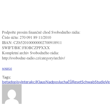
Podpořte prosím finančně chod Svobodného rádia:
Číslo účtu: 270 091 89 11/2010
IBAN: CZ6520100000002700918911
SWIFT/BIC:FIOBCZPPXXX
Kompletní archiv Svobodného rádia:
http://svobodne-radio.cz/category/archiv/
source
Tags:
beta
dopisy
interakcíKlaus
Nad
posluchačů
Reset
Schwab
Studio
Ve