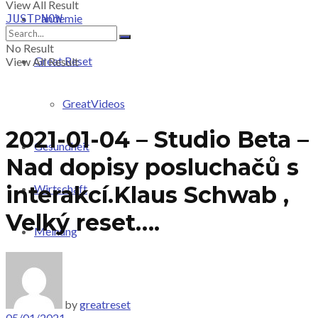
View All Result
Pandemie
JUST-NOW
No Result
Great Reset
View All Result
GreatVideos
2021-01-04 – Studio Beta –
Gesundheit
Nad dopisy posluchačů s
interakcí.Klaus Schwab ,
Wirtschaft
Velký reset….
Meinung
PRICING
by
greatreset
05/01/2021