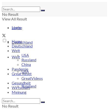
No Result
View All Result
Login
Home
Home
Deutschland
Deutschland
Welt
USA
Welt
Russland
China
Pandemie
USA
Great Reset
GreatVideos
Gesundheit
Russland
Wirtschaft
Meinung
China
No Result