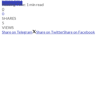
SUBSCRIBE
Reading Time: 1 min read
0
0
SHARES
5
VIEWS
Share on Telegram
Share on Twitter
Share on Facebook