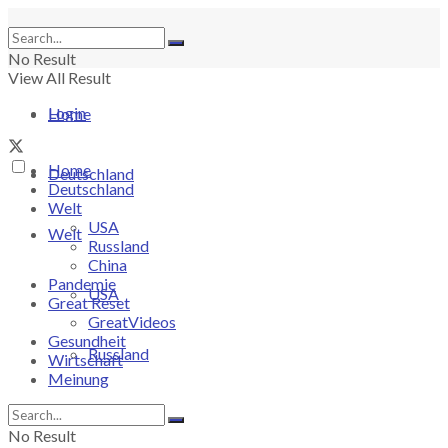
No Result
View All Result
Login
Home
Home
Deutschland
Deutschland
Welt
USA
Welt
Russland
China
Pandemie
USA
Great Reset
GreatVideos
Gesundheit
Russland
Wirtschaft
Meinung
China
No Result