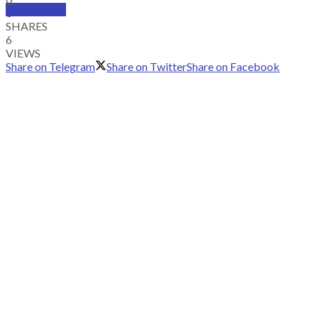
SUBSCRIBE
0
SHARES
6
VIEWS
Share on Telegram
Share on Twitter
Share on Facebook