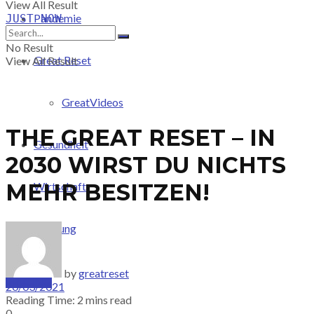
View All Result
Pandemie
JUST-NOW
No Result
Great Reset
View All Result
GreatVideos
THE GREAT RESET – IN
Gesundheit
2030 WIRST DU NICHTS
MEHR BESITZEN!
Wirtschaft
Meinung
by
greatreset
PRICING
20/03/2021
Reading Time: 2 mins read
0