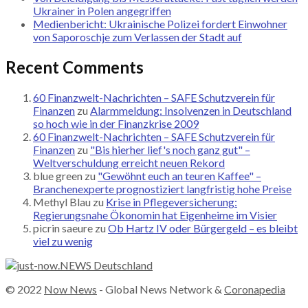
Ukrainer in Polen angegriffen
Medienbericht: Ukrainische Polizei fordert Einwohner
von Saporoschje zum Verlassen der Stadt auf
Recent Comments
60 Finanzwelt-Nachrichten – SAFE Schutzverein für
Finanzen
zu
Alarmmeldung: Insolvenzen in Deutschland
so hoch wie in der Finanzkrise 2009
60 Finanzwelt-Nachrichten – SAFE Schutzverein für
Finanzen
zu
"Bis hierher lief's noch ganz gut" –
Weltverschuldung erreicht neuen Rekord
blue green
zu
"Gewöhnt euch an teuren Kaffee" –
Branchenexperte prognostiziert langfristig hohe Preise
Methyl Blau
zu
Krise in Pflegeversicherung:
Regierungsnahe Ökonomin hat Eigenheime im Visier
picrin saeure
zu
Ob Hartz IV oder Bürgergeld – es bleibt
viel zu wenig
© 2022
Now News
- Global News Network &
Coronapedia