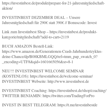
https://investinbest.de/produkt/prepare-for-21-jahresmitgliedschaft-
aktion/
INVESTINBEST DEZEMBER DEAL – Unsere
Jahresmitgliedschaft für 290€ statt 390€ // Bonuscode: Invest
Link zum Investinbest Shop – https://investinbest.de/produkt-
kategorie/mitgliedschaft/?add-to-cart=2119
BUCH AMAZON Bestell-Link:
https://www.amazon.de/Generationen-Crash-Jahrhundertzyklus-
deine-Chance/dp/B08KBMLGQQ/ref=tmm_pap_swatch_0?
_encoding=UTF8&qid=1601665056&sr=8-1
NEU!!! INVESTINBEST WELCOME SEMINAR
(KOSTENLOS): https://investinbest.de/welcome-seminar/
INVESTINBEST Webseite: http://www.investinbest.de
INVESTINBEST Coaching: https://investinbest.de/shop/coaching/
TWITTER BENJAMIN: https://twitter.com/TradingForPro
INVEST IN BEST TELEGRAM: https://t.me/investinbestde