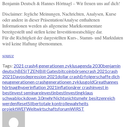
Benjamin Deutsch & Hannes Hörtnagl – Wir freuen uns auf dich!
Disclaimer: Jegliche Meinungen, Nachrichten, Analysen, Kurse
oder andere in dieser Präsentation/Analyse enthaltenen
Informationen werden als allgemeine Marktkommentare
bereitgestellt und stellen keine Investitionsratschläge dar.
Für die Richtigkeit der dargestellten Kurs-, Stamm- und Marktdaten
wird keine Haftung übernommen.
source
Tags:
2021 crash
4 generationen zyklus
agenda 2030
benjamin
deutsch
BESITZEN
Bill Gates
bitcoin
börsencrash 2021
crash
2021
Davos
depression 2021
dollar crash
Erfolg
erschaffe dich
neu
generationen crash
generationen zyklus
gold
Great
hannes
hörtnagl
hyperinflation 2021
inflationärer crash
invest in
best
invest seminare
investinbest
Investing
klaus
schwab
lockdown 3.0
mehr
Nichts
nichtsmehr besitzen
reich
werden
Reset
Silber
totale kontrolle
wahrheits
projekt
WEF
Weltwirtschaftsforum
WIRST