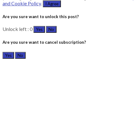
and Cookie Policy
.
I Agree
Are you sure want to unlock this post?
Unlock left : 0
Yes
No
Are you sure want to cancel subscription?
Yes
No