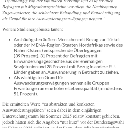
“Unabhängig von der familiären Herkunft sind es unter allen
Befragten mit Migrationsgeschichte vor allem die Nachkommen
Zugewanderter, die schlechtere Behandlung und Benachteiligung
als Grund für ihre Auswanderungserwägungen nennen.”
Weitere Studienergebnisse lauten:
Am häufigsten äußern Menschen mit Bezug zur Türkei
oder der MENA-Region (Staaten Nordafrikas sowie des
Nahen Ostens) entsprechende Überlegungen
(39 Prozent). 31 Prozent der Befragten mit
Einwanderungsgeschichte aus der ehemaligen
Sowjetunion und 28 Prozent mit Bezug in andere EU-
Länder gaben an, Auswanderung in Betracht zu ziehen.
Als wichtigsten Grund für
Auswanderungserwägungen nennen alle Gruppen
Erwartungen an eine höhere Lebensqualität (mindestens
51 Prozent).
Die ermittelten Werte “zu abstrakten und konkreten
Auswanderungsplänen” seien dabei in dem einjährigen
Untersuchungsraum bis Sommer 2025 relativ konstant geblieben,
jedoch hätten sich die Angaben “nur kurz” vor der Bundestagswahl
im Februar 2025 geändert, in der Form, dass “die hypothetischen