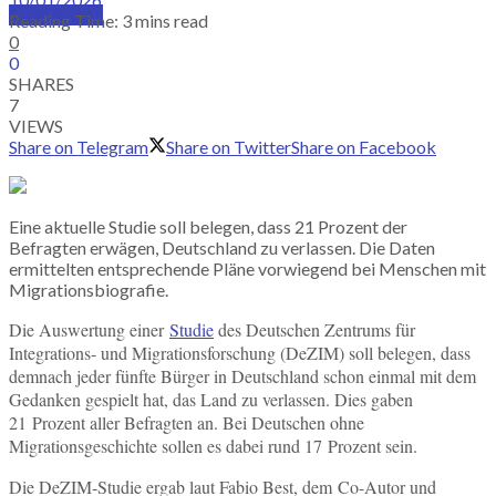
SUBSCRIBE
Reading Time: 3 mins read
0
0
SHARES
7
VIEWS
Share on Telegram
Share on Twitter
Share on Facebook
Eine aktuelle Studie soll belegen, dass 21 Prozent der
Befragten erwägen, Deutschland zu verlassen. Die Daten
ermittelten entsprechende Pläne vorwiegend bei Menschen mit
Migrationsbiografie.
Die Auswertung einer
Studie
des Deutschen Zentrums für
Integrations- und Migrationsforschung (DeZIM) soll belegen, dass
demnach jeder fünfte Bürger in Deutschland schon einmal mit dem
Gedanken gespielt hat, das Land zu verlassen. Dies gaben
21 Prozent aller Befragten an. Bei Deutschen ohne
Migrationsgeschichte sollen es dabei rund 17 Prozent sein.
Die DeZIM-Studie ergab laut Fabio Best, dem Co-Autor und