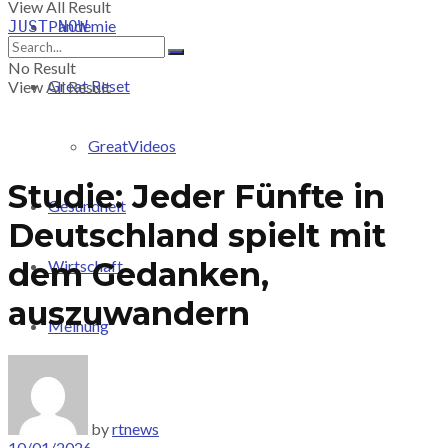
View All Result
Pandemie
JUST-NOW
No Result
Great Reset
View All Result
GreatVideos
Studie: Jeder Fünfte in
Gesundheit
Deutschland spielt mit
dem Gedanken,
Wirtschaft
auszuwandern
Meinung
PRICING
by
rtnews
10/01/2026