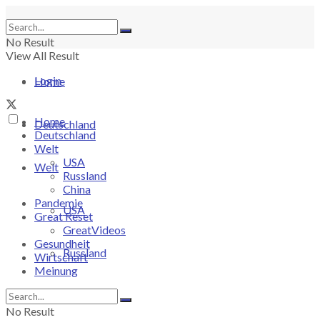
No Result
View All Result
Login
Home
Home
Deutschland
Deutschland
Welt
USA
Welt
Russland
China
Pandemie
USA
Great Reset
GreatVideos
Gesundheit
Russland
Wirtschaft
Meinung
China
No Result