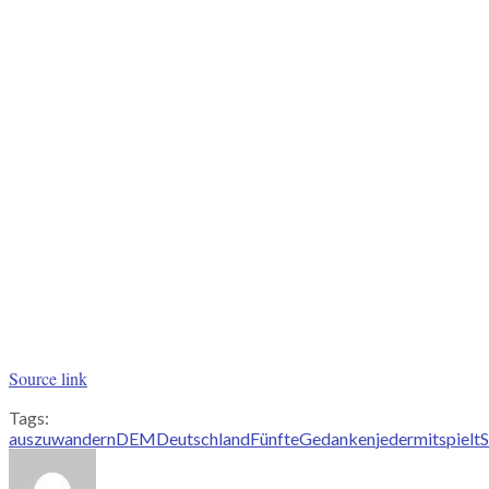
Source link
Tags:
auszuwandern
DEM
Deutschland
Fünfte
Gedanken
jeder
mit
spielt