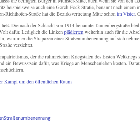
 dasss die befragten Bürger in Münster-Mitte, auch wenn sie von den 
auritz beispielsweise auch eine Gorch-Fock-Straße, benannt nach einem i
on-Richthofen-Straße hat die Bezirksvertretung Mitte schon
im Visier
. 
ß: Die nach der Schlacht von 1914 benannte Tannenbergstraße bleibt.
Volt dafür. Lediglich die Linken
plädierten
weiterhin auch für die Abs
eln, warum er die Strapazen einer Straßenumbenennung auf sich nehmen 
traße verzichtet.
rapatriotismus, der die ruhmreichen Kriegstaten des Ersten Weltkriegs 
t und ein Bewusstsein dafür, was Kriege an Menschenleben kosten. Dar
inschüchtern.
er Kampf um den öffentlichen Raum
en
Straßenumbenennung