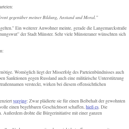
rteien:
Affront gegenüber meiner Bildung, Anstand und Moral.”
e gelten.” Ein weiterer Anwohner meinte, gerade die Langemarckstraße
ungswut” der Stadt Münster. Sehr viele Münsteraner wünschten sich
n:
enötige. Womöglich liegt der Misserfolg des Parteienbündnisses auch
ben Sanktionen gegen Russland auch eine militärische Unterstützung
Straßennamen versteckt, wirken bei diesem offensichtlichen
enziert
vorging
: Zwar plädierte sie für einen Beibehalt der gewohnten
wolle einen begehbaren Geschichtsort schaffen,
hieß es
. Die
. Außerdem drohte die Bürgerinitiative mit einer ganzen