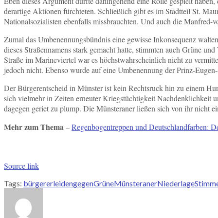
Eben dieses Argument dürfte dahingehend eine Rolle gespielt haben,
derartige Aktionen fürchteten. Schließlich gibt es im Stadtteil St. M
Nationalsozialisten ebenfalls missbrauchten. Und auch die Manfred-v
Zumal das Umbenennungsbündnis eine gewisse Inkonsequenz walten lie
dieses Straßennamens stark gemacht hatte, stimmten auch Grüne und 
Straße im Marineviertel war es höchstwahrscheinlich nicht zu vermitt
jedoch nicht. Ebenso wurde auf eine Umbenennung der Prinz-Eugen-S
Der Bürgerentscheid in Münster ist kein Rechtsruck hin zu einem Hur
sich vielmehr in Zeiten erneuter Kriegstüchtigkeit Nachdenklichkei
dagegen geriet zu plump. Die Münsteraner ließen sich von ihr nicht e
Mehr zum Thema
–
Regenbogentreppen und Deutschlandfarben: D
Source link
Tags:
bürger
erleiden
gegen
Grüne
Münsteraner
Niederlage
Stimm