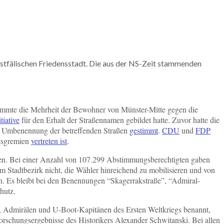
estfälischen Friedensstadt. Die aus der NS-Zeit stammenden
timmte die Mehrheit der Bewohner von Münster-Mitte gegen die
tiative
für den Erhalt der Straßennamen gebildet hatte. Zuvor hatte die
ne Umbenennung der betreffenden Straßen
gestimmt
.
CDU
und
FDP
atsgremien
vertreten ist
.
men. Bei einer Anzahl von 107.299 Abstimmungsberechtigten gaben
 Stadtbezirk nicht, die Wähler hinreichend zu mobilisieren und von
n. Es bleibt bei den Benennungen “Skagerrakstraße”, “Admiral-
hutz.
en, Admirälen und U-Boot-Kapitänen des Ersten Weltkriegs benannt,
orschungsergebnisse des Historikers Alexander Schwitanski. Bei allen