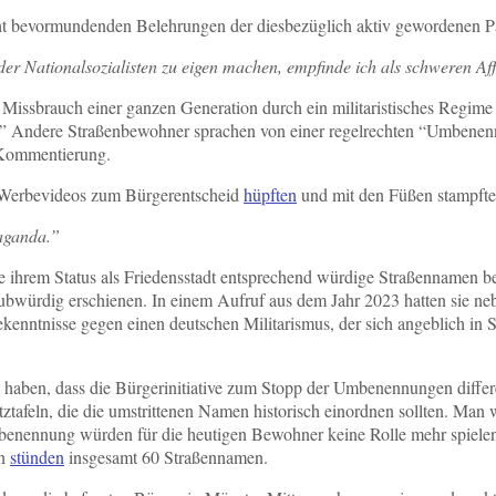
icht bevormundenden Belehrungen der diesbezüglich aktiv gewordenen Pa
e der Nationalsozialisten zu eigen machen, empfinde ich als schweren 
 Missbrauch einer ganzen Generation durch ein militaristisches Regim
” Andere Straßenbewohner sprachen von einer regelrechten “Umbenenn
e Kommentierung.
n Werbevideos zum Bürgerentscheid
hüpften
und mit den Füßen stampfte
aganda.”
ie ihrem Status als Friedensstadt entsprechend würdige Straßennamen b
ubwürdig erschienen. In einem Aufruf aus dem Jahr 2023 hatten sie ne
kenntnisse gegen einen deutschen Militarismus, der sich angeblich in 
haben, dass die Bürgerinitiative zum Stopp der Umbenennungen differ
ztafeln, die die umstrittenen Namen historisch einordnen sollten. Man 
nbenennung würden für die heutigen Bewohner keine Rolle mehr spielen
en
stünden
insgesamt 60 Straßennamen.