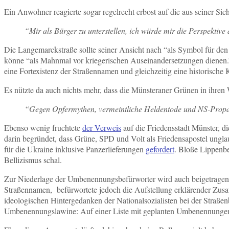
Ein Anwohner reagierte sogar regelrecht erbost auf die aus seiner S
“Mir als Bürger zu unterstellen, ich würde mir die Perspektiv
Die Langemarckstraße sollte seiner Ansicht nach “als Symbol für den
könne “als Mahnmal vor kriegerischen Auseinandersetzungen dienen.
eine Fortexistenz der Straßennamen und gleichzeitig eine historisch
Es nützte da auch nichts mehr, dass die Münsteraner Grünen in ihre
“Gegen Opfermythen, vermeintliche Heldentode und NS-Prop
Ebenso wenig fruchtete
der Verweis
auf die Friedensstadt Münster, d
darin begründet, dass Grüne, SPD und Volt als Friedensapostel ungla
für die Ukraine inklusive Panzerlieferungen
gefordert
. Bloße Lippenbe
Bellizismus schal.
Zur Niederlage der Umbenennungsbefürworter wird auch beigetragen 
Straßennamen, befürwortete jedoch die Aufstellung erklärender Zusat
ideologischen Hintergedanken der Nationalsozialisten bei der Straße
Umbenennungslawine: Auf einer Liste mit geplanten Umbenennung