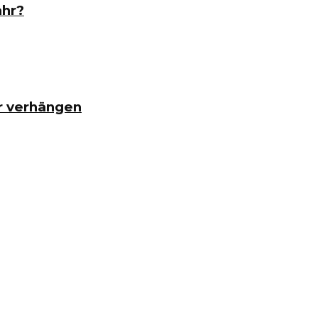
ahr?
r verhängen