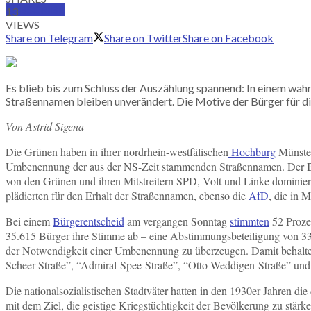
SUBSCRIBE
13
VIEWS
Share on Telegram
Share on Twitter
Share on Facebook
Es blieb bis zum Schluss der Auszählung spannend: In einem wah
Straßennamen bleiben unverändert. Die Motive der Bürger für d
Von Astrid Sigena
Die Grünen haben in ihrer nordrhein-westfälischen
Hochburg
Münster
Umbenennung der aus der NS-Zeit stammenden Straßennamen. Der B
von den Grünen und ihren Mitstreitern SPD, Volt und Linke dominie
plädierten für den Erhalt der Straßennamen, ebenso die
AfD
, die in 
Bei einem
Bürgerentscheid
am vergangen Sonntag
stimmten
52 Proze
35.615 Bürger ihre Stimme ab – eine Abstimmungsbeteiligung von 33,1
der Notwendigkeit einer Umbenennung zu überzeugen. Damit behalten 
Scheer-Straße”, “Admiral-Spee-Straße”, “Otto-Weddigen-Straße” und
Die nationalsozialistischen Stadtväter hatten in den 1930er Jahren 
mit dem Ziel, die geistige Kriegstüchtigkeit der Bevölkerung zu stä