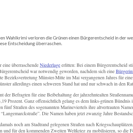
ren Wahlkrimi verloren die Grünen einen Bürgerentscheid in der w
iese Entscheidung überraschen.
 eine überraschende
Niederlage
erlitten: Bei einem Bürgerentscheid s
ürgerentscheid war notwendig geworden, nachdem sich eine
Bürgerini
rte Bezirksvertretung Münster-Mitte im Mai vergangenen Jahres für ei
Münster allerdings einen schweren Stand hat und nur schwach in den R
nt der Befragten für eine Beibehaltung der jahrzehntealten Straßenna
9 Prozent. Ganz offensichtlich gelang es dem links-grünen Bündnis im
fünf Straßen des sogenannten Marineviertels ihre altvertrauten Name
 “Langemarckstraße”. Die Namen haben jetzt zwanzig Jahre Bestandsc
die damals noch am Stadtrand gelegenen Straßen nach Kriegsschauplätz
rken und für den kommenden Zweiten Weltkrieg zu mobilisieren, so die F