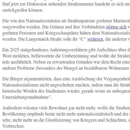
fünf jetzt zur Diskussion stehenden Straßennamen handelte es sich 
zurückgreifen können.
Die von den Nationalsozialisten als Straßenpatrone geehrten Marineof
vorgeworfen werden. Die Grünen und ihre Verbündeten
störten sich
v
geehrten Personen und Kriegsschauplätze hätten dem Nationalsozialis
werden. Die Langemarck-Straße solle ihr “C”
verlieren
, die anderen 
Ein 2025 stattgefundenes Anhörungsverfahren gibt Aufschluss über di
Wort meldeten, befürwortete die Umbenennung und wollte die Straß
teils ausführlich. Neben zu erwartenden Gründen wie dem Recht ein
anderer Probleme (besonders der Mangel an bezahlbarem Wohnraum wurd
Die Bürger argumentierten, dass eine Auslöschung der Vergangenheit
Nationalsozialismus nicht ungeschehen machen, indem man die Straß
historische Werden des Stadtraums wieder, gerade wenn sie unbequem
Umerziehungsmaßnahme”.
Außerdem wüssten viele Bewohner gar nicht mehr, wofür die Straßenbe
Bevölkerung empfinde heute nicht mehr nationalsozialistisch und d
sehe, nicht mehr an die Glorifizierung von Kriegern und Schlachten
Verbrechen.