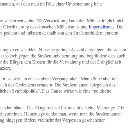
ngsnamen, auf den man im Falle einer Umbenennung hätte
me verstorben – eine NS-Verwicklung kann den Militärs folglich nicht
r Glorifizierung des deutschen Militarismus und
Imperialismus
. Die
s gedient und müssten deshalb von den Straßenschildern entfernt
.
ung zu entscheiden. Nur eine geringe Anzahl derjenigen, die sich zu
war jedoch gegen die Straßenumbenennung und begründete dies auch
die Bürger, den Kosten für die Verwaltung und der Dringlichkeit
ziert.
ern, sie wollten eine saubere Vergangenheit. Man könne aber den
auch des Gedenkens erinnern. Die Straßennamen spiegelten das
lichen Symbolpolitik”. Das Ganze wirke wie eine “politische
anden hätten. Der Skagerrak sei für sie einfach eine Meerenge. Die
ll einzuordnen. Heutzutage denke man, wenn man die Straßennamen
ung hingegen fördere vielmehr das Vergessen geschehener