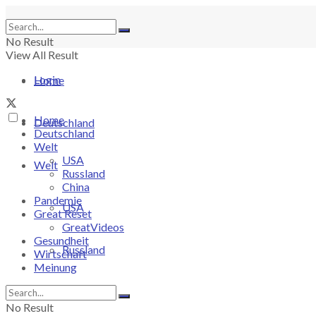
No Result
View All Result
Login
Home
Home
Deutschland
Deutschland
Welt
USA
Welt
Russland
China
Pandemie
USA
Great Reset
GreatVideos
Gesundheit
Russland
Wirtschaft
Meinung
China
No Result