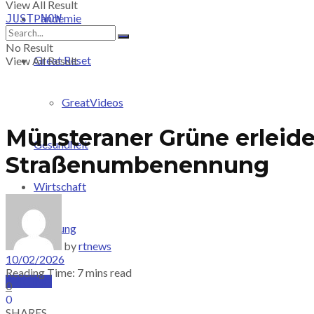
View All Result
Pandemie
JUST-NOW
No Result
Great Reset
View All Result
GreatVideos
Münsteraner Grüne erleid
Gesundheit
Straßenumbenennung
Wirtschaft
Meinung
by
rtnews
10/02/2026
Reading Time: 7 mins read
PRICING
0
0
SHARES