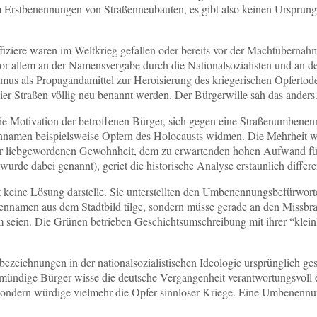
um Erstbenennungen von Straßenneubauten, es gibt also keinen Urspru
fiziere waren im Weltkrieg gefallen oder bereits vor der Machtübernah
or allem an der Namensvergabe durch die Nationalsozialisten und an de
mus als Propagandamittel zur Heroisierung des kriegerischen Opfertode
vier Straßen völlig neu benannt werden. Der Bürgerwille sah das anders
e Motivation der betroffenen Bürger, sich gegen eine Straßenumbenenn
ennamen beispielsweise Opfern des Holocausts widmen. Die Mehrheit 
er liebgewordenen Gewohnheit, dem zu erwartenden hohen Aufwand für 
e dabei genannt), geriet die historische Analyse erstaunlich differen
 keine Lösung darstelle. Sie unterstellten den Umbenennungsbefürwort
ennamen aus dem Stadtbild tilge, sondern müsse gerade an den Missbr
 seien. Die Grünen betrieben Geschichtsumschreibung mit ihrer “klein
zeichnungen in der nationalsozialistischen Ideologie ursprünglich gest
er mündige Bürger wisse die deutsche Vergangenheit verantwortungsvo
, sondern würdige vielmehr die Opfer sinnloser Kriege. Eine Umbenenn