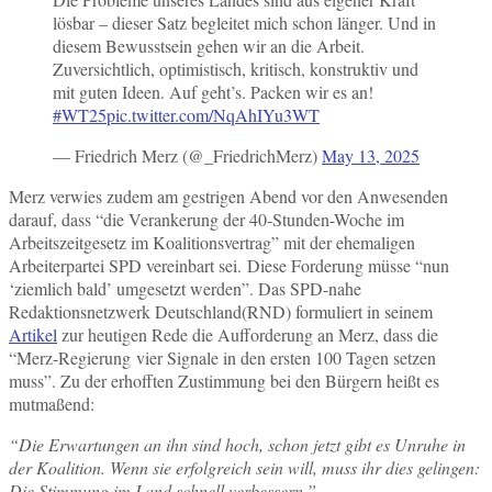
lösbar – dieser Satz begleitet mich schon länger. Und in
diesem Bewusstsein gehen wir an die Arbeit.
Zuversichtlich, optimistisch, kritisch, konstruktiv und
mit guten Ideen. Auf geht’s. Packen wir es an!
#WT25
pic.twitter.com/NqAhIYu3WT
— Friedrich Merz (@_FriedrichMerz)
May 13, 2025
Merz verwies zudem am gestrigen Abend vor den Anwesenden
darauf, dass “die Verankerung der 40-Stunden-Woche im
Arbeitszeitgesetz im Koalitionsvertrag” mit der ehemaligen
Arbeiterpartei SPD vereinbart sei. Diese Forderung müsse “nun
‘ziemlich bald’ umgesetzt werden”. Das SPD-nahe
Redaktionsnetzwerk Deutschland
(RND) formuliert in seinem
Artikel
zur heutigen Rede die Aufforderung an Merz, dass die
“Merz-Regierung vier Signale in den ersten 100 Tagen setzen
muss”. Zu der erhofften Zustimmung bei den Bürgern heißt es
mutmaßend:
“Die Erwartungen an ihn sind hoch, schon jetzt gibt es Unruhe in
der Koalition. Wenn sie erfolgreich sein will, muss ihr dies gelingen:
Die Stimmung im Land schnell verbessern.”