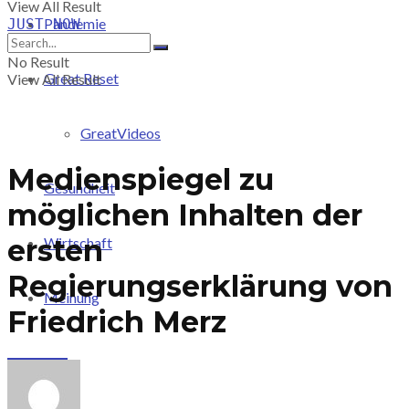
View All Result
Pandemie
JUST-NOW
No Result
Great Reset
View All Result
GreatVideos
Medienspiegel zu
Gesundheit
möglichen Inhalten der
ersten
Wirtschaft
Regierungserklärung von
Meinung
Friedrich Merz
PRICING