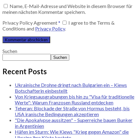
Name, E-Mail-Adresse und Website in diesem Browser für
meinen nächsten Kommentar speichern.
Privacy Policy Agreement
*
I agree to the Terms &
Conditions and
Privacy Policy
.
Suchen
Suchen
Recent Posts
Ukrainische Drohne dringt nach Bulgarien ein – Kiews
Botschafterin einbestellt
Von Kriegsausgrabungen bis hin zu "Visa für traditionelle
Werte": Warum Franzosen Russland entdecken
Teheran: Blockade der Straße von Hormus besteht, bis
USA iranische Bedingungen akzeptieren
"Die Apokalypse aussitzen" – Superreiche bauen Bunker
in Argentinien
Häfen im Sturm: Wie Kiews "Krieg gegen Amazon" die
Ukraine ihre Küste kostete