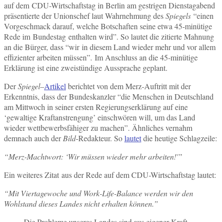
auf dem CDU-Wirtschaftstag in Berlin am gestrigen Dienstagabend
präsentierte der Unionschef laut Wahrnehmung des
Spiegels
“einen
Vorgeschmack darauf, welche Botschaften seine etwa 45-minütige
Rede im Bundestag enthalten wird”. So lautet die zitierte Mahnung
an die Bürger, dass “wir in diesem Land wieder mehr und vor allem
effizienter arbeiten müssen”. Im Anschluss an die 45-minütige
Erklärung ist eine zweistündige Aussprache geplant.
Der
Spiegel
–
Artikel
berichtet von dem Merz-Auftritt mit der
Erkenntnis, dass der Bundeskanzler “die Menschen in Deutschland
am Mittwoch in seiner ersten Regierungserklärung auf eine
‘gewaltige Kraftanstrengung’ einschwören will, um das Land
wieder wettbewerbsfähiger zu machen”. Ähnliches vernahm
demnach auch der
Bild
-Redakteur. So
lautet
die heutige Schlagzeile:
“Merz-Machtwort: ‘Wir müssen wieder mehr arbeiten!'”
Ein weiteres Zitat aus der Rede auf dem CDU-Wirtschaftstag lautet:
“Mit Viertagewoche und Work-Life-Balance werden wir den
Wohlstand dieses Landes nicht erhalten können.”
Die Probleme unseres Landes sind aus eigener Kraft