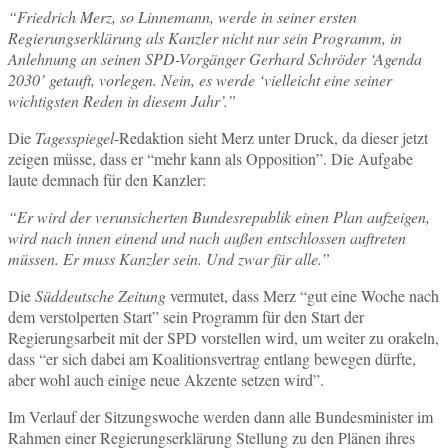
“Friedrich Merz, so Linnemann, werde in seiner ersten
Regierungserklärung als Kanzler nicht nur sein Programm, in
Anlehnung an seinen SPD-Vorgänger Gerhard Schröder ‘Agenda
2030’ getauft, vorlegen. Nein, es werde ‘vielleicht eine seiner
wichtigsten Reden in diesem Jahr’.”
Die
Tagesspiegel
-Redaktion sieht Merz unter Druck, da dieser jetzt
zeigen müsse, dass er “mehr kann als Opposition”. Die Aufgabe
laute demnach für den Kanzler:
“Er wird der verunsicherten Bundesrepublik einen Plan aufzeigen,
wird nach innen einend und nach außen entschlossen auftreten
müssen. Er muss Kanzler sein. Und zwar für alle.”
Die
Süddeutsche Zeitung
vermutet, dass Merz “gut eine Woche nach
dem verstolperten Start” sein Programm für den Start der
Regierungsarbeit mit der SPD vorstellen wird, um weiter zu orakeln,
dass “er sich dabei am Koalitionsvertrag entlang bewegen dürfte,
aber wohl auch einige neue Akzente setzen wird”.
Im Verlauf der Sitzungswoche werden dann alle Bundesminister im
Rahmen einer Regierungserklärung Stellung zu den Plänen ihres