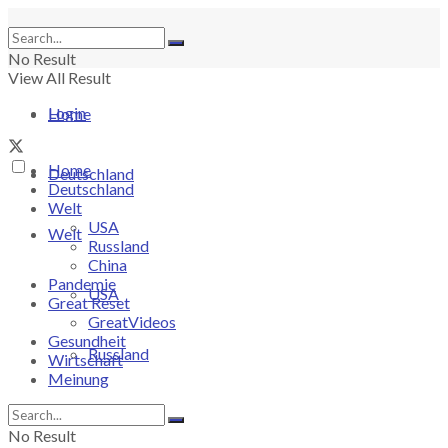
No Result
View All Result
Login
Home
Home
Deutschland
Deutschland
Welt
USA
Welt
Russland
China
Pandemie
USA
Great Reset
GreatVideos
Gesundheit
Russland
Wirtschaft
Meinung
China
No Result