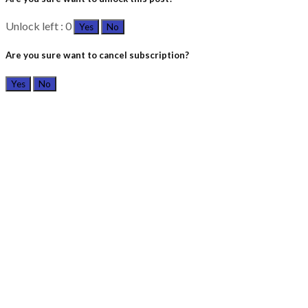
Unlock left : 0
Yes
No
Are you sure want to cancel subscription?
Yes
No