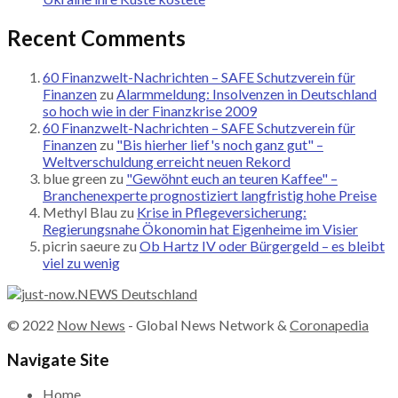
Recent Comments
60 Finanzwelt-Nachrichten – SAFE Schutzverein für
Finanzen
zu
Alarmmeldung: Insolvenzen in Deutschland
so hoch wie in der Finanzkrise 2009
60 Finanzwelt-Nachrichten – SAFE Schutzverein für
Finanzen
zu
"Bis hierher lief's noch ganz gut" –
Weltverschuldung erreicht neuen Rekord
blue green
zu
"Gewöhnt euch an teuren Kaffee" –
Branchenexperte prognostiziert langfristig hohe Preise
Methyl Blau
zu
Krise in Pflegeversicherung:
Regierungsnahe Ökonomin hat Eigenheime im Visier
picrin saeure
zu
Ob Hartz IV oder Bürgergeld – es bleibt
viel zu wenig
© 2022
Now News
- Global News Network &
Coronapedia
Navigate Site
Home