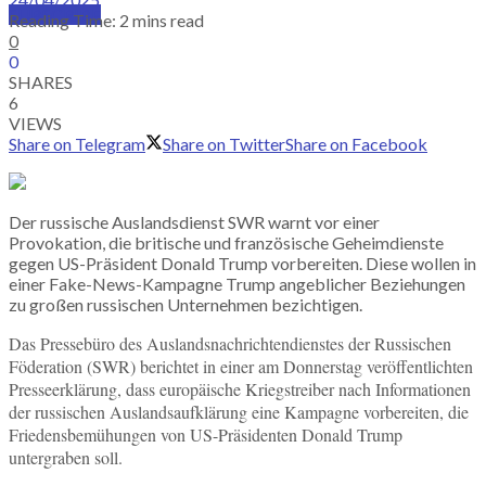
SUBSCRIBE
Reading Time: 2 mins read
0
0
SHARES
6
VIEWS
Share on Telegram
Share on Twitter
Share on Facebook
Der russische Auslandsdienst SWR warnt vor einer
Provokation, die britische und französische Geheimdienste
gegen US-Präsident Donald Trump vorbereiten. Diese wollen in
einer Fake-News-Kampagne Trump angeblicher Beziehungen
zu großen russischen Unternehmen bezichtigen.
Das Pressebüro des Auslandsnachrichtendienstes der Russischen
Föderation (SWR) berichtet in einer am Donnerstag veröffentlichten
Presseerklärung, dass europäische Kriegstreiber nach Informationen
der russischen Auslandsaufklärung eine Kampagne vorbereiten, die
Friedensbemühungen von US-Präsidenten Donald Trump
untergraben soll.