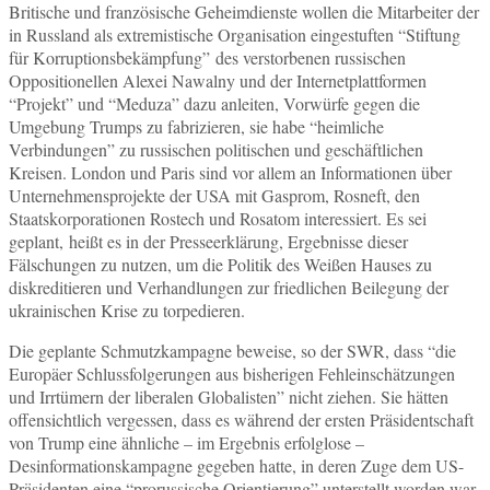
Britische und französische Geheimdienste wollen die Mitarbeiter der
in Russland als extremistische Organisation eingestuften “Stiftung
für Korruptionsbekämpfung” des verstorbenen russischen
Oppositionellen Alexei Nawalny und der Internetplattformen
“Projekt” und “Meduza” dazu anleiten, Vorwürfe gegen die
Umgebung Trumps zu fabrizieren, sie habe “heimliche
Verbindungen” zu russischen politischen und geschäftlichen
Kreisen. London und Paris sind vor allem an Informationen über
Unternehmensprojekte der USA mit Gasprom, Rosneft, den
Staatskorporationen Rostech und Rosatom interessiert. Es sei
geplant, heißt es in der Presseerklärung, Ergebnisse dieser
Fälschungen zu nutzen, um die Politik des Weißen Hauses zu
diskreditieren und Verhandlungen zur friedlichen Beilegung der
ukrainischen Krise zu torpedieren.
Die geplante Schmutzkampagne beweise, so der SWR, dass “die
Europäer Schlussfolgerungen aus bisherigen Fehleinschätzungen
und Irrtümern der liberalen Globalisten” nicht ziehen. Sie hätten
offensichtlich vergessen, dass es während der ersten Präsidentschaft
von Trump eine ähnliche – im Ergebnis erfolglose –
Desinformationskampagne gegeben hatte, in deren Zuge dem US-
Präsidenten eine “prorussische Orientierung” unterstellt worden war.