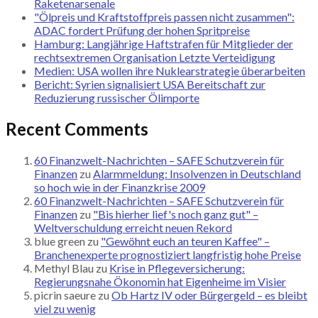
Raketenarsenale
"Ölpreis und Kraftstoffpreis passen nicht zusammen":
ADAC fordert Prüfung der hohen Spritpreise
Hamburg: Langjährige Haftstrafen für Mitglieder der
rechtsextremen Organisation Letzte Verteidigung
Medien: USA wollen ihre Nuklearstrategie überarbeiten
Bericht: Syrien signalisiert USA Bereitschaft zur
Reduzierung russischer Ölimporte
Recent Comments
60 Finanzwelt-Nachrichten – SAFE Schutzverein für
Finanzen
zu
Alarmmeldung: Insolvenzen in Deutschland
so hoch wie in der Finanzkrise 2009
60 Finanzwelt-Nachrichten – SAFE Schutzverein für
Finanzen
zu
"Bis hierher lief's noch ganz gut" –
Weltverschuldung erreicht neuen Rekord
blue green
zu
"Gewöhnt euch an teuren Kaffee" –
Branchenexperte prognostiziert langfristig hohe Preise
Methyl Blau
zu
Krise in Pflegeversicherung:
Regierungsnahe Ökonomin hat Eigenheime im Visier
picrin saeure
zu
Ob Hartz IV oder Bürgergeld – es bleibt
viel zu wenig