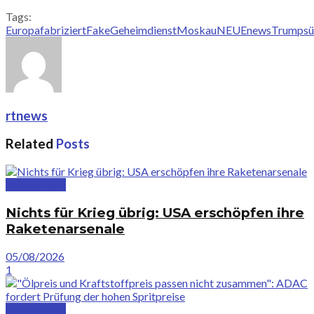
Tags:
Europa
fabriziert
Fake
Geheimdienst
Moskau
NEUE
news
Trumps
ü
rtnews
Related
Posts
Deutschland
Nichts für Krieg übrig: USA erschöpfen ihre
Raketenarsenale
05/08/2026
1
Deutschland