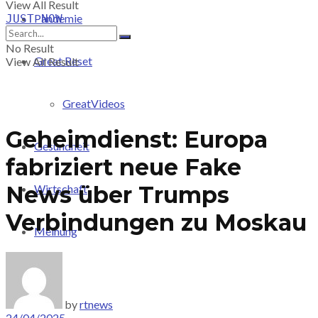
View All Result
Pandemie
JUST-NOW
No Result
Great Reset
View All Result
GreatVideos
Geheimdienst: Europa
Gesundheit
fabriziert neue Fake
News über Trumps
Wirtschaft
Verbindungen zu Moskau
Meinung
PRICING
by
rtnews
24/04/2025