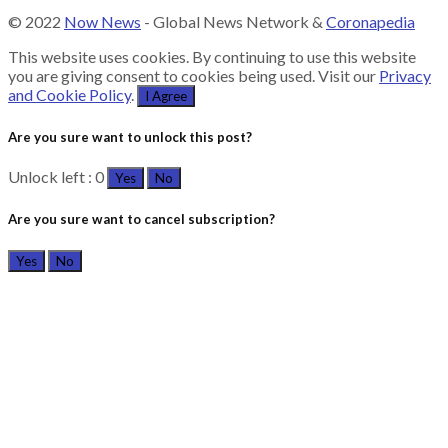
© 2022
Now News
- Global News Network &
Coronapedia
This website uses cookies. By continuing to use this website
you are giving consent to cookies being used. Visit our
Privacy
and Cookie Policy
.
I Agree
Are you sure want to unlock this post?
Unlock left : 0
Yes
No
Are you sure want to cancel subscription?
Yes
No