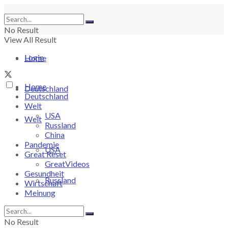
No Result
View All Result
Login
Home
Home
Deutschland
Deutschland
Welt
USA
Welt
Russland
China
Pandemie
USA
Great Reset
GreatVideos
Gesundheit
Russland
Wirtschaft
Meinung
China
No Result