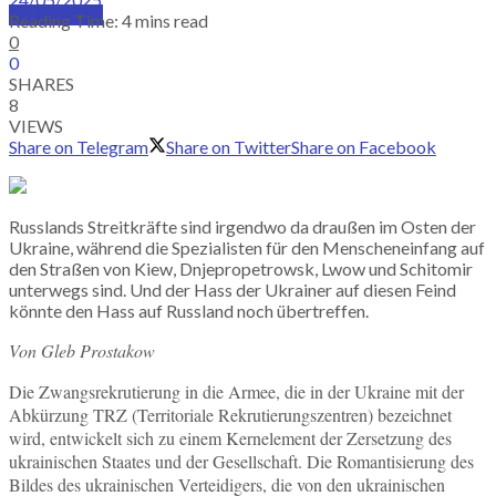
SUBSCRIBE
Reading Time: 4 mins read
0
0
SHARES
8
VIEWS
Share on Telegram
Share on Twitter
Share on Facebook
Russlands Streitkräfte sind irgendwo da draußen im Osten der
Ukraine, während die Spezialisten für den Menscheneinfang auf
den Straßen von Kiew, Dnjepropetrowsk, Lwow und Schitomir
unterwegs sind. Und der Hass der Ukrainer auf diesen Feind
könnte den Hass auf Russland noch übertreffen.
Von Gleb Prostakow
Die Zwangsrekrutierung in die Armee, die in der Ukraine mit der
Abkürzung TRZ (Territoriale Rekrutierungszentren) bezeichnet
wird, entwickelt sich zu einem Kernelement der Zersetzung des
ukrainischen Staates und der Gesellschaft. Die Romantisierung des
Bildes des ukrainischen Verteidigers, die von den ukrainischen