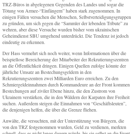
TRZ-Büros in abgelegenen Gegenden des Landes und sogar die
Tötung von Armee-“Einfängern” haben stark zugenommen. In
einigen Fällen versuchen die Menschen, Selbstverteidigungsgruppen
zu gründen, um sich gegen die “Sammler der lebenden Tribute” zu
wehren, aber diese Versuche wurden bisher vom ukrainischen
Geheimdienst SBU umgehend unterdrückt. Die Tendenz ist jedoch
eindeutig zu erkennen.
Der Hass vermehrt sich noch weiter, wenn Informationen über die
beispiellose Bereicherung der Mitarbeiter der Rekrutierungszentren
an die Öffentlichkeit dringen. Einigen Quellen zufolge könnte der
jährliche Umsatz an Bestechungsgeldern in den
Rekrutierungszentren zwei Milliarden Euro erreichen. Zu den
Schmiergeldeinnahmen durch Kommandeure an der Front kommen
Bestechungen auf ziviler Ebene hinzu, die den Zustrom von
Ukrainern verstärken, die in den Wäldern der Karpaten ihre Freiheit
suchen. Außerdem steigen die Einnahmen von “Geschäftsleuten”,
die denjenigen helfen, die über die Grenze fliehen.
Anwälte, die versuchten, mit der Unterstützung von Bürgern, die
von den TRZ festgenommen wurden, Geld zu verdienen, merkten
schnell, dass es nicht lange dauern würde, bis sie selbst an die Front