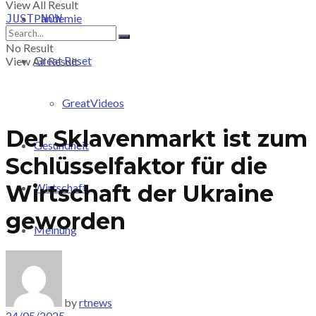
View All Result
Pandemie
JUST-NOW
No Result
Great Reset
View All Result
GreatVideos
Der Sklavenmarkt ist zum
Gesundheit
Schlüsselfaktor für die
Wirtschaft der Ukraine
Wirtschaft
geworden
Meinung
PRICING
by
rtnews
24/05/2025