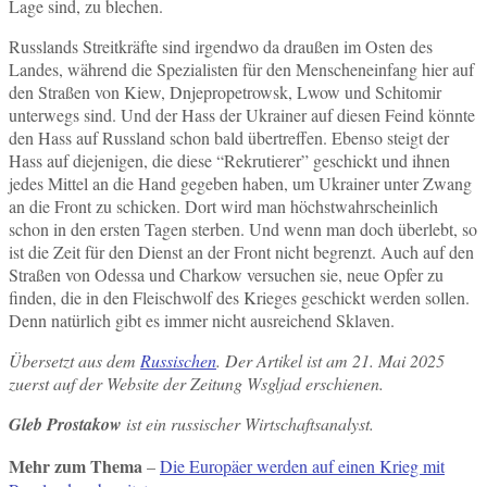
Lage sind, zu blechen.
Russlands Streitkräfte sind irgendwo da draußen im Osten des
Landes, während die Spezialisten für den Menscheneinfang hier auf
den Straßen von Kiew, Dnjepropetrowsk, Lwow und Schitomir
unterwegs sind. Und der Hass der Ukrainer auf diesen Feind könnte
den Hass auf Russland schon bald übertreffen. Ebenso steigt der
Hass auf diejenigen, die diese “Rekrutierer” geschickt und ihnen
jedes Mittel an die Hand gegeben haben, um Ukrainer unter Zwang
an die Front zu schicken. Dort wird man höchstwahrscheinlich
schon in den ersten Tagen sterben. Und wenn man doch überlebt, so
ist die Zeit für den Dienst an der Front nicht begrenzt. Auch auf den
Straßen von Odessa und Charkow versuchen sie, neue Opfer zu
finden, die in den Fleischwolf des Krieges geschickt werden sollen.
Denn natürlich gibt es immer nicht ausreichend Sklaven.
Übersetzt aus dem
Russischen
. Der Artikel ist am 21. Mai 2025
zuerst auf der Website der Zeitung Wsgljad erschienen.
Gleb Prostakow
ist ein russischer Wirtschaftsanalyst.
Mehr zum Thema
–
Die Europäer werden auf einen Krieg mit