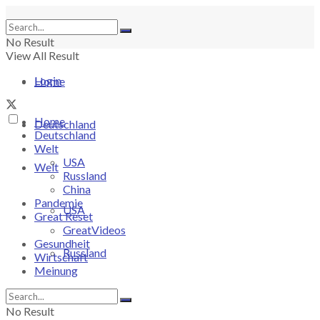
No Result
View All Result
Login
Home
Home
Deutschland
Deutschland
Welt
USA
Welt
Russland
China
Pandemie
USA
Great Reset
GreatVideos
Gesundheit
Russland
Wirtschaft
Meinung
China
No Result