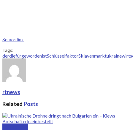
Source link
Tags:
der
die
für
geworden
ist
Schlüsselfaktor
Sklavenmarkt
ukraine
wirts
rtnews
Related
Posts
Deutschland