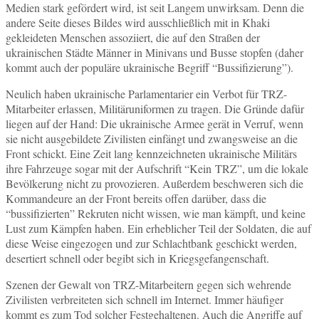
Medien stark gefördert wird, ist seit Langem unwirksam. Denn die
andere Seite dieses Bildes wird ausschließlich mit in Khaki
gekleideten Menschen assoziiert, die auf den Straßen der
ukrainischen Städte Männer in Minivans und Busse stopfen (daher
kommt auch der populäre ukrainische Begriff “Bussifizierung”).
Neulich haben ukrainische Parlamentarier ein Verbot für TRZ-
Mitarbeiter erlassen, Militäruniformen zu tragen. Die Gründe dafür
liegen auf der Hand: Die ukrainische Armee gerät in Verruf, wenn
sie nicht ausgebildete Zivilisten einfängt und zwangsweise an die
Front schickt. Eine Zeit lang kennzeichneten ukrainische Militärs
ihre Fahrzeuge sogar mit der Aufschrift “Kein TRZ”, um die lokale
Bevölkerung nicht zu provozieren. Außerdem beschweren sich die
Kommandeure an der Front bereits offen darüber, dass die
“bussifizierten” Rekruten nicht wissen, wie man kämpft, und keine
Lust zum Kämpfen haben. Ein erheblicher Teil der Soldaten, die auf
diese Weise eingezogen und zur Schlachtbank geschickt werden,
desertiert schnell oder begibt sich in Kriegsgefangenschaft.
Szenen der Gewalt von TRZ-Mitarbeitern gegen sich wehrende
Zivilisten verbreiteten sich schnell im Internet. Immer häufiger
kommt es zum Tod solcher Festgehaltenen. Auch die Angriffe auf