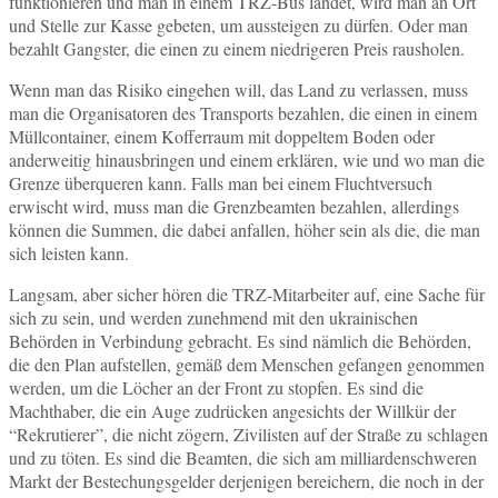
funktionieren und man in einem TRZ-Bus landet, wird man an Ort
und Stelle zur Kasse gebeten, um aussteigen zu dürfen. Oder man
bezahlt Gangster, die einen zu einem niedrigeren Preis rausholen.
Wenn man das Risiko eingehen will, das Land zu verlassen, muss
man die Organisatoren des Transports bezahlen, die einen in einem
Müllcontainer, einem Kofferraum mit doppeltem Boden oder
anderweitig hinausbringen und einem erklären, wie und wo man die
Grenze überqueren kann. Falls man bei einem Fluchtversuch
erwischt wird, muss man die Grenzbeamten bezahlen, allerdings
können die Summen, die dabei anfallen, höher sein als die, die man
sich leisten kann.
Langsam, aber sicher hören die TRZ-Mitarbeiter auf, eine Sache für
sich zu sein, und werden zunehmend mit den ukrainischen
Behörden in Verbindung gebracht. Es sind nämlich die Behörden,
die den Plan aufstellen, gemäß dem Menschen gefangen genommen
werden, um die Löcher an der Front zu stopfen. Es sind die
Machthaber, die ein Auge zudrücken angesichts der Willkür der
“Rekrutierer”, die nicht zögern, Zivilisten auf der Straße zu schlagen
und zu töten. Es sind die Beamten, die sich am milliardenschweren
Markt der Bestechungsgelder derjenigen bereichern, die noch in der