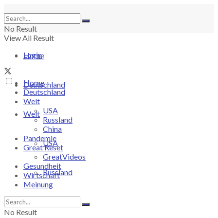
No Result
View All Result
Login
Home
Home
Deutschland
Deutschland
Welt
USA
Welt
Russland
China
Pandemie
USA
Great Reset
GreatVideos
Gesundheit
Russland
Wirtschaft
Meinung
China
No Result