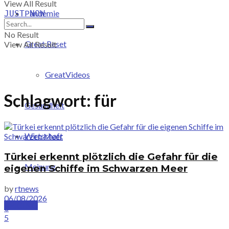
View All Result
Pandemie
JUST-NOW
No Result
Great Reset
View All Result
GreatVideos
Schlagwort:
für
Gesundheit
Wirtschaft
Türkei erkennt plötzlich die Gefahr für die
Meinung
eigenen Schiffe im Schwarzen Meer
by
rtnews
06/08/2026
PRICING
0
5