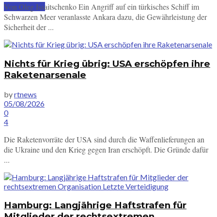
Von Oleg Issaitschenko Ein Angriff auf ein türkisches Schiff im
SUBSCRIBE
Schwarzen Meer veranlasste Ankara dazu, die Gewährleistung der
Sicherheit der ...
Nichts für Krieg übrig: USA erschöpfen ihre
Raketenarsenale
by
rtnews
05/08/2026
0
4
Die Raketenvorräte der USA sind durch die Waffenlieferungen an
die Ukraine und den Krieg gegen Iran erschöpft. Die Gründe dafür
...
Hamburg: Langjährige Haftstrafen für
Mitglieder der rechtsextremen