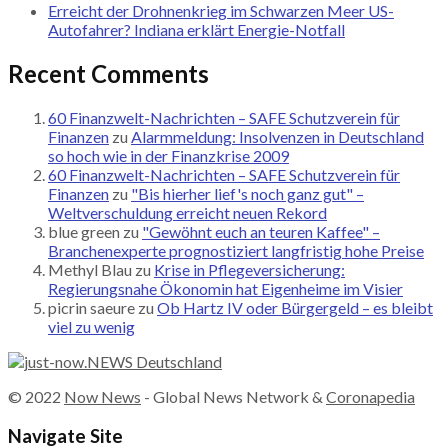
Erreicht der Drohnenkrieg im Schwarzen Meer US-
Autofahrer? Indiana erklärt Energie-Notfall
Recent Comments
60 Finanzwelt-Nachrichten – SAFE Schutzverein für
Finanzen
zu
Alarmmeldung: Insolvenzen in Deutschland
so hoch wie in der Finanzkrise 2009
60 Finanzwelt-Nachrichten – SAFE Schutzverein für
Finanzen
zu
"Bis hierher lief's noch ganz gut" –
Weltverschuldung erreicht neuen Rekord
blue green
zu
"Gewöhnt euch an teuren Kaffee" –
Branchenexperte prognostiziert langfristig hohe Preise
Methyl Blau
zu
Krise in Pflegeversicherung:
Regierungsnahe Ökonomin hat Eigenheime im Visier
picrin saeure
zu
Ob Hartz IV oder Bürgergeld – es bleibt
viel zu wenig
© 2022
Now News
- Global News Network &
Coronapedia
Navigate Site