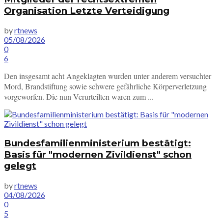
Organisation Letzte Verteidigung
by
rtnews
05/08/2026
0
6
Den insgesamt acht Angeklagten wurden unter anderem versuchter
Mord, Brandstiftung sowie schwere gefährliche Körperverletzung
vorgeworfen. Die nun Verurteilten waren zum ...
Bundesfamilienministerium bestätigt:
Basis für "modernen Zivildienst" schon
gelegt
by
rtnews
04/08/2026
0
5