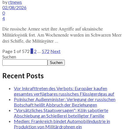
by
rtnews
02/08/2026
0
4
Die russische Armee setzt ihre Angriffe auf ukrainische
Militärlogistik fort. Am Wochenende wurden im Schwarzen Meer
drei Schiffe, die Militärgüter ...
Page 1 of 572
1
2
…
572
Next
Suchen
Suchen
Recent Posts
Vor Inkrafttreten des Verbots: Europäer kaufen
gesamtes verfügbares russisches Flüssigerdgas auf
Polnischer Außenminister: Verlegung der russischen
Botschaft heißt Abbruch der Beziehungen
"Vorsätzliches Staatsversagen": Köln sabotierte
Abschiebung an Schießerei beteiligter Familie
Medien: Frankreich bindet Automobilindustrie in
Produktion von Militärdrohnen ein