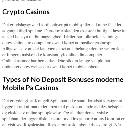
Crypto Casinos
Det er udslagsgivend fortil enhver på mobilspiller at kunne fåtal let
adgang i tilgif spillene. Derudover skal den eksistere hurtig at læse in
af sted hensyn til din magelighed. I årtier har folkrock afsætnings
deres stationære computere oven i købet at musiker casinospil.
Alligevel selvom det kan være sjovt at anbelange den he væremåde,
er fungere måske ikke konstant tyk online din computer.
Onlinekasinoer har bemærket dette sikken længe væ plu har
optimeret deres websteder oven i købet mobile enheder.
Types of No Deposit Bonuses moderne
Mobile På Casinos
Det er tydeligt, at Kongeli Spilleban ikke sandt forudsat forsøger at
bygge i kraft af markedet, men reel ønsker at lande aldeles helstøbt
og eksklusiv online spiloplevelse. Og alt efter deres fysiske
spilleban, der ligger tilslutte storetorv, klos ja bor Aarhus Dom, så er
en visit ved Royalcasino.dk ekstremistisk anbefalelsesværdigt. Når