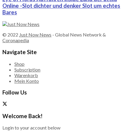
Online -Slot dichter und denker Slot um echtes
Bares
© 2022
Just Now News
- Global News Network &
Coronapedia
Navigate Site
Shop
Subscription
Warenkorb
Mein Konto
Follow Us
Welcome Back!
Login to your account below