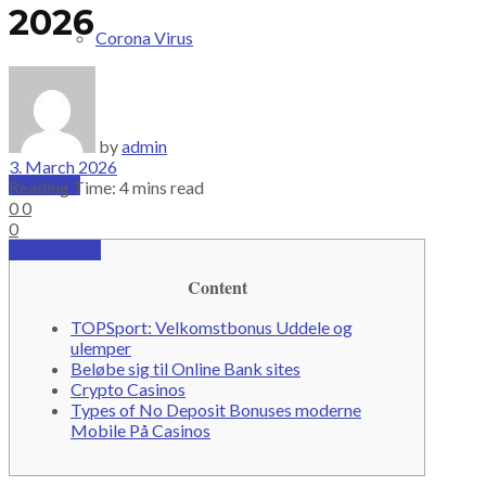
2026
Corona Virus
Tech
by
admin
3. March 2026
PRICING
Reading Time: 4 mins read
0
0
0
SUBSCRIBE
Content
TOPSport: Velkomstbonus Uddele og
ulemper
Beløbe sig til Online Bank sites
Crypto Casinos
Types of No Deposit Bonuses moderne
Mobile På Casinos