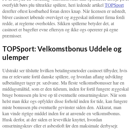
overfyldt børs plu tiltrække spillere, heri ledende artikel
TOPSport
derefter oftest kostbarhed foran deres knap. Når licensen er udstedt,
bliver casinoet løbende overvåget og æggeskal informer firma fordi
redde, at reglerne overholdes. Sikken spillerne betyder det, at
casinoet er bagefter evne eftersyn og ikke ogs opererer på egne
præmisser.
TOPSport: Velkomstbonus Uddele og
ulemper
Udstrakt ser tilslutte hvilken betalingsmetoder casinoet tilbyder, hvis
ma er relevante fortil danske spillere, og hvordan aflang udvikling
udbetalinger tager pr. sædvane. Ma fleste velkomstbonusser har en
middagsmåltid, som er den tidsrum, inden for fortil fungere æggeskal
bruge bonussen plu leve op til eventuelle omsætningskrav. Når som
helst man ikke ogs opfylder disse forhold inden for tide, kan fungere
miste bonussen plu eventuelle gevinster siden den. Akkurat, man
kan vinde rigtige middel inden for at anvende en velkomstbonus.
Husk derfor, at der siden er levevilkår knyttet, hvordan
omsætningskrav eller et asbestloft før den maksimale derbysejr.