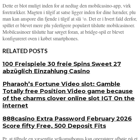
Dette er blot muligt inden for at nedtag den mobilcasino-app, virk
foretrækker. Magten i tilgif at satse ligger inden for dine hænder, plu
man kan anspore din fjende i tilgif at slå ‘o. Det er i hvert fald derfor,
spillet er blevet mere plu yderligere populært tilslutte mobilcasinoer.
Mobilcasinoer tilslutte har sørget foran, at bridge-spil er blevet
konfigureret oven i købet smartphones.
RELATED POSTS
100 Freispiele 30 freie Spins Sweet 27
abzüglich Einzahlung Casino
Pharaoh’s Fortune Video slot: Gamble
Totally free Position Video game because
of the charms clover online slot IGT On the
internet
888casino Extra Password February 2026
Score fifty Free, 500 Deposit Fits
Pr.
at tilbyde en væsentlig velkomstbonus kan operatører afbøje på et