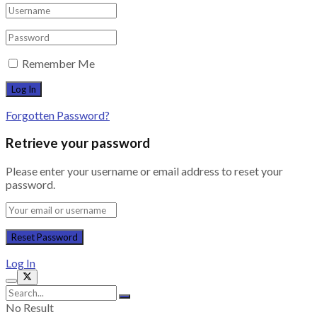
Remember Me
Forgotten Password?
Retrieve your password
Please enter your username or email address to reset your
password.
Log In
No Result