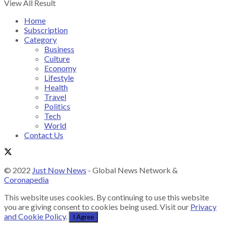
View All Result
Home
Subscription
Category
Business
Culture
Economy
Lifestyle
Health
Travel
Politics
Tech
World
Contact Us
© 2022
Just Now News
- Global News Network &
Coronapedia
This website uses cookies. By continuing to use this website
you are giving consent to cookies being used. Visit our
Privacy
and Cookie Policy
.
I Agree