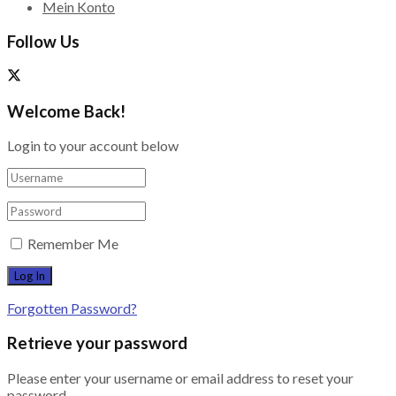
Mein Konto
Follow Us
Welcome Back!
Login to your account below
Remember Me
Forgotten Password?
Retrieve your password
Please enter your username or email address to reset your
password.