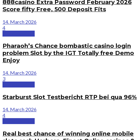
888casino Extra Password February 2026
Score fifty Free, 500 Deposit Fits
14. March 2026
4
Uncategorized
Pharaoh’s Chance bombastic casino login
problem Slot by the IGT Totally free Demo
Enjoy
14. March 2026
3
Uncategorized
Starburst Slot Testbericht RTP bei qua 96%
14. March 2026
4
Uncategorized
Real best chance of winning online mobile