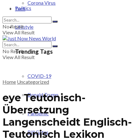
Corona Virus
Politics
Tech
No Result
Lifestyle
View All Result
Trending Tags
No Result
View All Result
COVID-19
Home
Uncategorized
eye Teutonisch-
Donald Trump
Übersetzung
Pandemic
Langenscheidt Englisch-
Teutonisch Lexikon
Bill Gates