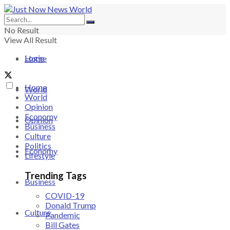
No Result
View All Result
Login
Home
Home
World
World
Opinion
Economy
Opinion
Business
Culture
Politics
Economy
Lifestyle
Trending Tags
Business
COVID-19
Donald Trump
Culture
Pandemic
Bill Gates