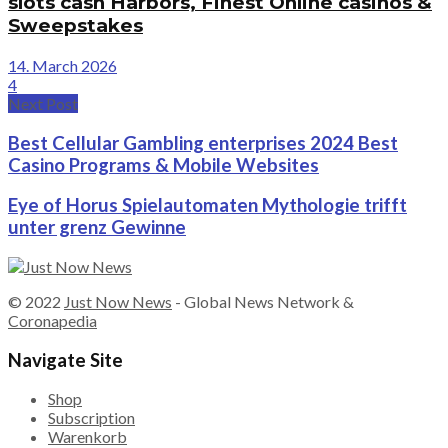
slots cash Harbors, Finest Online casinos &
Sweepstakes
14. March 2026
4
Next Post
Best Cellular Gambling enterprises 2024 Best
Casino Programs & Mobile Websites
Eye of Horus Spielautomaten Mythologie trifft
unter grenz Gewinne
© 2022
Just Now News
- Global News Network &
Coronapedia
Navigate Site
Shop
Subscription
Warenkorb