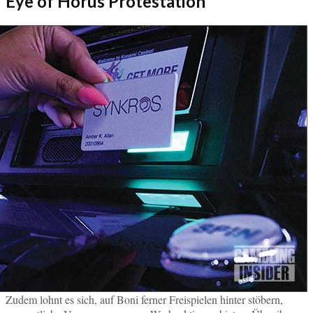
Eye of Horus Protestation
Zudem lohnt es sich, auf Boni ferner Freispielen hinter stöbern,