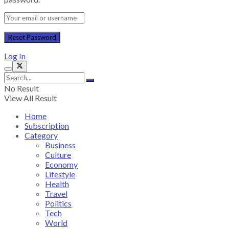
Log In
No Result
View All Result
Home
Subscription
Category
Business
Culture
Economy
Lifestyle
Health
Travel
Politics
Tech
World