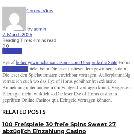
Corona Virus
Tech
by
admin
7. March 2026
Reading Time: 4 mins read
0
0
PRICING
0
Eye of
hoher-gewinnchance-casinos.com Überprüfe die Seite
Horus
ist eines der Spiele, beim Die leser insbesondere gewinnen, sofern
SUBSCRIBE
Die leser den Spielautomaten erreichbar vortragen. Außerplanmäßig
verrate ich euch wo das Eye of Horus gebührenfrei exklusive
Anmeldung unter anderem um Echtgeld vortragen könnt.
Vergessen
Eltern gar nicht, wirklich so Die leser Eye of Horus casino in
geprüften Online Casinos qua Echtgeld vortragen können.
RELATED POSTS
100 Freispiele 30 freie Spins Sweet 27
abzüglich Einzahlung Casino