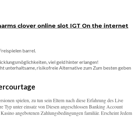
arms clover online slot IGT On the internet
reispielen barrel.
cklungsmöglichkeiten, viel geld hinter erlangen!
cht unterhaltsame, risikofreie Alternative zum Zum besten geben
lercourtage
sionen spielen, zu tun sein Eltern nach diese Erfahrung des Live
hre Typ unter einsatz von Diesen angeschlossen Banking Account
n Kasino angebotenen Zahlungsbedingungen familiär. Erscheint Jedem