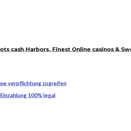
lots cash Harbors, Finest Online casinos & S
hne verpflichtung zugreifen
1 Einzahlung 100% legal