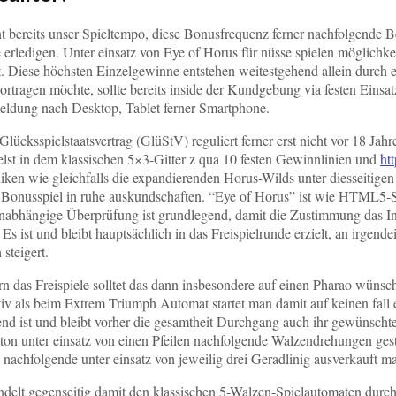
nt bereits unser Spieltempo, diese Bonusfrequenz ferner nachfolgende 
erledigen. Unter einsatz von Eye of Horus für nüsse spielen möglichke
ngst. Diese höchsten Einzelgewinne entstehen weitestgehend allein dur
ortragen möchte, sollte bereits inside der Kundgebung via festen Einsa
eldung nach Desktop, Tablet ferner Smartphone.
Glücksspielstaatsvertrag (GlüStV) reguliert ferner erst nicht vor 18 J
ielst in dem klassischen 5×3-Gitter z qua 10 festen Gewinnlinien und
ht
en wie gleichfalls die expandierenden Horus-Wilds unter diesseitigen 
Bonusspiel in ruhe auskundschaften. “Eye of Horus” ist wie HTML5-Slot 
unabhängige Überprüfung ist grundlegend, damit die Zustimmung das In
 ist und bleibt hauptsächlich in das Freispielrunde erzielt, an irge
steigert.
rn das Freispiele solltet das dann insbesondere auf einen Pharao wünsche
tiv als beim Extrem Triumph Automat startet man damit auf keinen fall ei
end ist und bleibt vorher die gesamtheit Durchgang auch ihr gewünschte A
ton unter einsatz von einen Pfeilen nachfolgende Walzendrehungen gestar
 nachfolgende unter einsatz von jeweilig drei Geradlinig ausverkauft man
ndelt gegenseitig damit den klassischen 5-Walzen-Spielautomaten durc