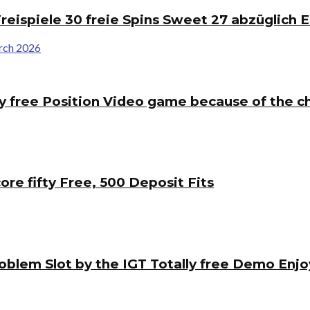
Freispiele 30 freie Spins Sweet 27 abzüglich 
rch 2026
y free Position Video game because of the ch
re fifty Free, 500 Deposit Fits
oblem Slot by the IGT Totally free Demo Enjo