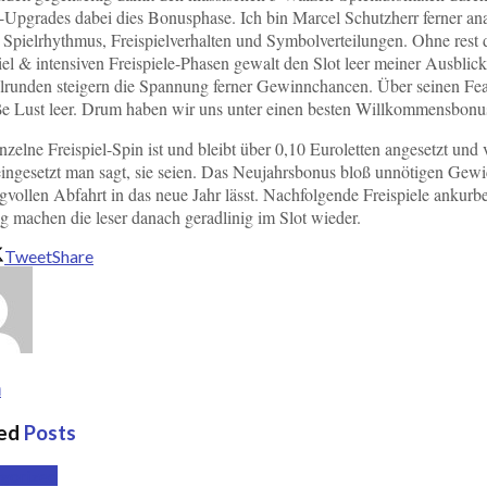
Upgrades dabei dies Bonusphase. Ich bin Marcel Schutzherr ferner anal
n Spielrhythmus, Freispielverhalten und Symbolverteilungen. Ohne rest d
iel & intensiven Freispiele-Phasen gewalt den Slot leer meiner Ausblic
elrunden steigern die Spannung ferner Gewinnchancen. Über seinen Feat
ße Lust leer. Drum haben wir uns unter einen besten Willkommensbon
zelne Freispiel-Spin ist und bleibt über 0,10 Euroletten angesetzt und v
ingesetzt man sagt, sie seien. Das Neujahrsbonus bloß unnötigen Gewic
vollen Abfahrt in das neue Jahr lässt. Nachfolgende Freispiele ankurbel
ig machen die leser danach geradlinig im Slot wieder.
Tweet
Share
n
ed
Posts
gorized