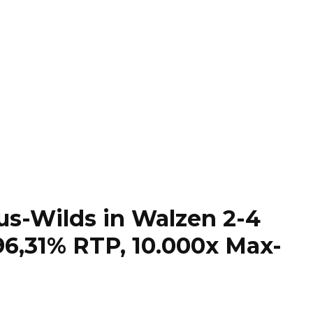
us-Wilds in Walzen 2-4
96,31% RTP, 10.000x Max-