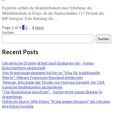
Experten stellten die Realisierbarkeit einer Erhöhung des
Militärhaushalts in Frage, da die Staatsschulden 113 Prozent des
BIP betragen. Eine Kürzung des ...
Page 1 of 4
1
2
…
4
Next
Suchen
Suchen
Recent Posts
Ukrainische Drohne dringt nach Bulgarien ein – Kiews
Botschafterin einbestellt
Von Kriegsausgrabungen bis hin zu "Visa für traditionelle
Werte": Warum Franzosen Russland entdecken
Teheran: Blockade der Straße von Hormus besteht, bis USA
iranische Bedingungen akzeptieren
"Die Apokalypse aussitzen" – Superreiche bauen Bunker in
Argentinien
Häfen im Sturm: Wie Kiews "Krieg gegen Amazon" die Ukraine
ihre Küste kostete