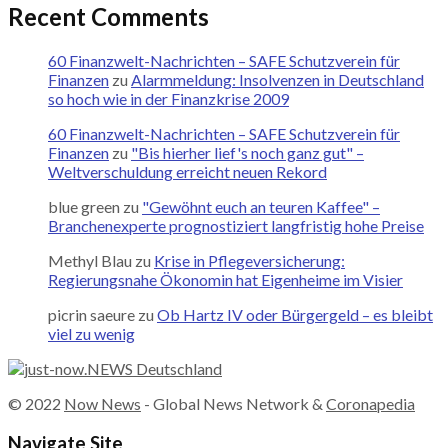
Recent Comments
60 Finanzwelt-Nachrichten – SAFE Schutzverein für
Finanzen
zu
Alarmmeldung: Insolvenzen in Deutschland
so hoch wie in der Finanzkrise 2009
60 Finanzwelt-Nachrichten – SAFE Schutzverein für
Finanzen
zu
"Bis hierher lief's noch ganz gut" –
Weltverschuldung erreicht neuen Rekord
blue green
zu
"Gewöhnt euch an teuren Kaffee" –
Branchenexperte prognostiziert langfristig hohe Preise
Methyl Blau
zu
Krise in Pflegeversicherung:
Regierungsnahe Ökonomin hat Eigenheime im Visier
picrin saeure
zu
Ob Hartz IV oder Bürgergeld – es bleibt
viel zu wenig
© 2022
Now News
- Global News Network &
Coronapedia
Navigate Site