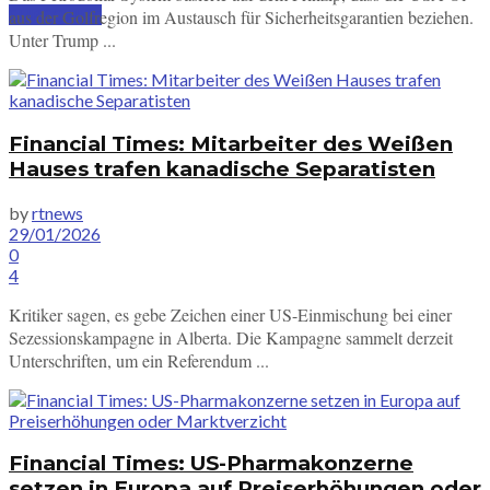
SUBSCRIBE
aus der Golfregion im Austausch für Sicherheitsgarantien beziehen.
Unter Trump ...
Financial Times: Mitarbeiter des Weißen
Hauses trafen kanadische Separatisten
by
rtnews
29/01/2026
0
4
Kritiker sagen, es gebe Zeichen einer US-Einmischung bei einer
Sezessionskampagne in Alberta. Die Kampagne sammelt derzeit
Unterschriften, um ein Referendum ...
Financial Times: US-Pharmakonzerne
setzen in Europa auf Preiserhöhungen oder