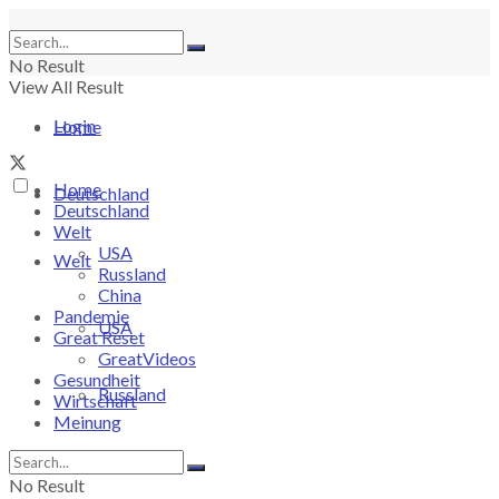
No Result
View All Result
Login
Home
Home
Deutschland
Deutschland
Welt
USA
Welt
Russland
China
Pandemie
USA
Great Reset
GreatVideos
Gesundheit
Russland
Wirtschaft
Meinung
China
No Result