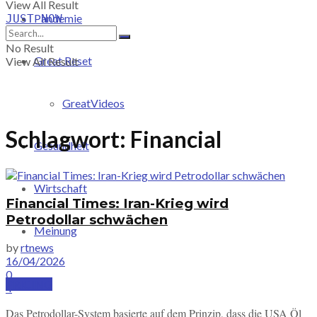
View All Result
Pandemie
JUST-NOW
No Result
Great Reset
View All Result
GreatVideos
Schlagwort:
Financial
Gesundheit
Wirtschaft
Financial Times: Iran-Krieg wird
Petrodollar schwächen
Meinung
by
rtnews
16/04/2026
0
PRICING
4
Das Petrodollar-System basierte auf dem Prinzip, dass die USA Öl