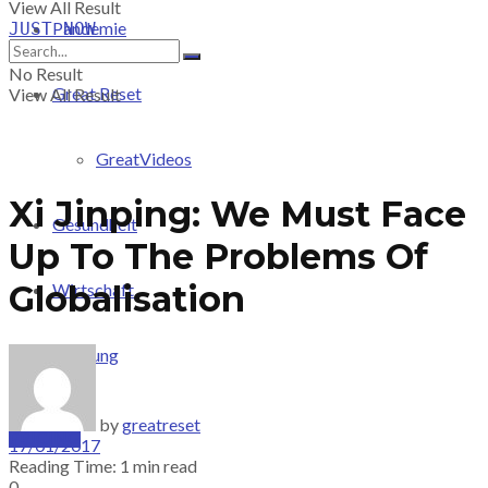
View All Result
Pandemie
JUST-NOW
No Result
Great Reset
View All Result
GreatVideos
Xi Jinping: We Must Face
Gesundheit
Up To The Problems Of
Globalisation
Wirtschaft
Meinung
by
greatreset
PRICING
17/01/2017
Reading Time: 1 min read
0