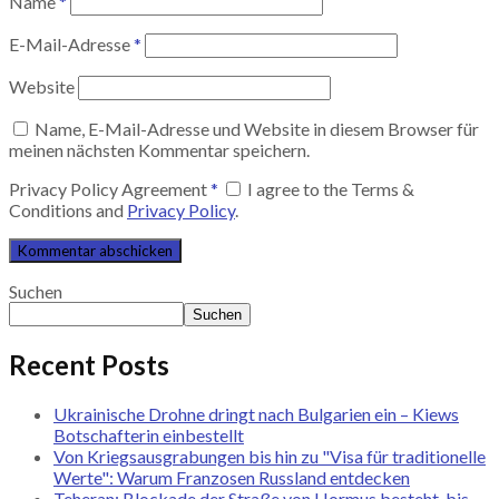
Name
*
E-Mail-Adresse
*
Website
Name, E-Mail-Adresse und Website in diesem Browser für
meinen nächsten Kommentar speichern.
Privacy Policy Agreement
*
I agree to the Terms &
Conditions and
Privacy Policy
.
Suchen
Suchen
Recent Posts
Ukrainische Drohne dringt nach Bulgarien ein – Kiews
Botschafterin einbestellt
Von Kriegsausgrabungen bis hin zu "Visa für traditionelle
Werte": Warum Franzosen Russland entdecken
Teheran: Blockade der Straße von Hormus besteht, bis