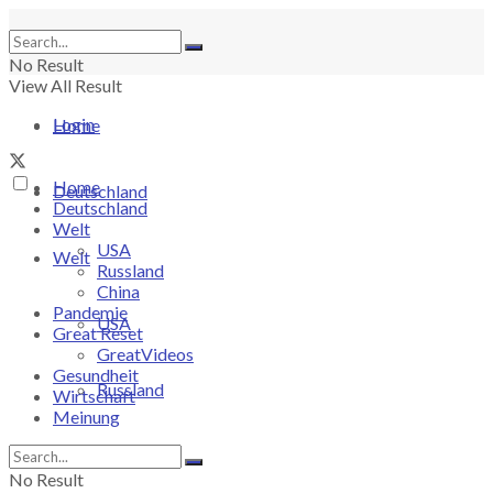
No Result
View All Result
Login
Home
Home
Deutschland
Deutschland
Welt
USA
Welt
Russland
China
Pandemie
USA
Great Reset
GreatVideos
Gesundheit
Russland
Wirtschaft
Meinung
China
No Result