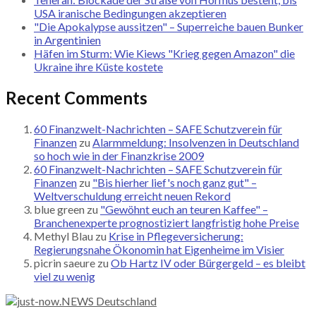
USA iranische Bedingungen akzeptieren
"Die Apokalypse aussitzen" – Superreiche bauen Bunker
in Argentinien
Häfen im Sturm: Wie Kiews "Krieg gegen Amazon" die
Ukraine ihre Küste kostete
Recent Comments
60 Finanzwelt-Nachrichten – SAFE Schutzverein für
Finanzen
zu
Alarmmeldung: Insolvenzen in Deutschland
so hoch wie in der Finanzkrise 2009
60 Finanzwelt-Nachrichten – SAFE Schutzverein für
Finanzen
zu
"Bis hierher lief's noch ganz gut" –
Weltverschuldung erreicht neuen Rekord
blue green
zu
"Gewöhnt euch an teuren Kaffee" –
Branchenexperte prognostiziert langfristig hohe Preise
Methyl Blau
zu
Krise in Pflegeversicherung:
Regierungsnahe Ökonomin hat Eigenheime im Visier
picrin saeure
zu
Ob Hartz IV oder Bürgergeld – es bleibt
viel zu wenig