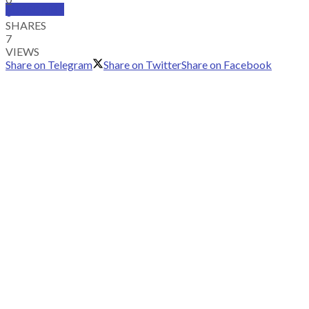
SUBSCRIBE
0
SHARES
7
VIEWS
Share on Telegram
Share on Twitter
Share on Facebook