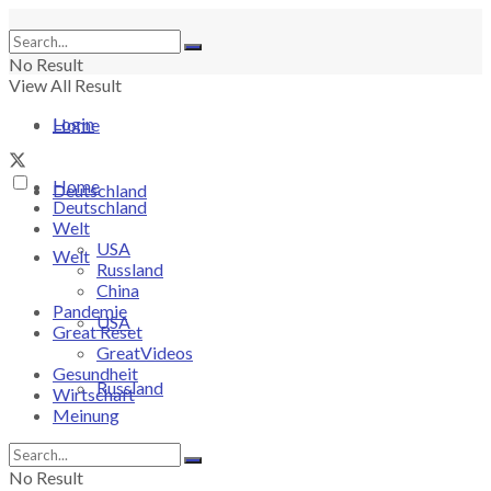
No Result
View All Result
Login
Home
Home
Deutschland
Deutschland
Welt
USA
Welt
Russland
China
Pandemie
USA
Great Reset
GreatVideos
Gesundheit
Russland
Wirtschaft
Meinung
China
No Result