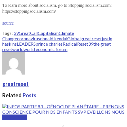
To learn more about socialism, go to StoppingSocialism.com:
https://stoppingsocialism.com/
source
Tags:
39Great
Call
Capitalism
Climate
Change
coronavirus
donald kendal
Global
great reset
justin
haskins
LEADERS
prince charles
Radical
Reset39
the great
reset
world
world economic forum
greatreset
Related
Posts
GreatVideos