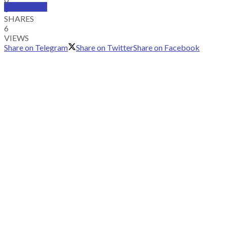
SUBSCRIBE
0
SHARES
6
VIEWS
Share on Telegram
Share on Twitter
Share on Facebook