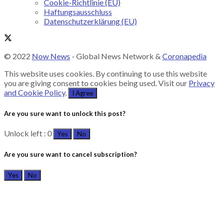
Cookie-Richtlinie (EU)
Haftungsausschluss
Datenschutzerklärung (EU)
© 2022
Now News
- Global News Network &
Coronapedia
This website uses cookies. By continuing to use this website
you are giving consent to cookies being used. Visit our
Privacy
and Cookie Policy
.
I Agree
Are you sure want to unlock this post?
Unlock left : 0
Yes
No
Are you sure want to cancel subscription?
Yes
No