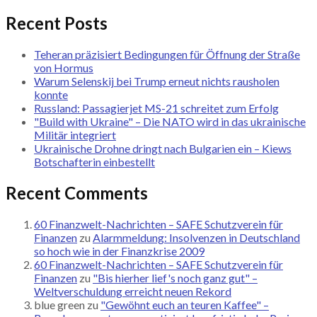
Recent Posts
Teheran präzisiert Bedingungen für Öffnung der Straße
von Hormus
Warum Selenskij bei Trump erneut nichts rausholen
konnte
Russland: Passagierjet MS-21 schreitet zum Erfolg
"Build with Ukraine" – Die NATO wird in das ukrainische
Militär integriert
Ukrainische Drohne dringt nach Bulgarien ein – Kiews
Botschafterin einbestellt
Recent Comments
60 Finanzwelt-Nachrichten – SAFE Schutzverein für
Finanzen
zu
Alarmmeldung: Insolvenzen in Deutschland
so hoch wie in der Finanzkrise 2009
60 Finanzwelt-Nachrichten – SAFE Schutzverein für
Finanzen
zu
"Bis hierher lief's noch ganz gut" –
Weltverschuldung erreicht neuen Rekord
blue green
zu
"Gewöhnt euch an teuren Kaffee" –