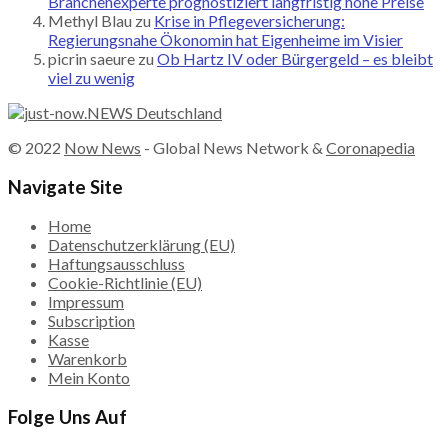
Branchenexperte prognostiziert langfristig hohe Preise
Methyl Blau
zu
Krise in Pflegeversicherung:
Regierungsnahe Ökonomin hat Eigenheime im Visier
picrin saeure
zu
Ob Hartz IV oder Bürgergeld – es bleibt
viel zu wenig
© 2022
Now News
- Global News Network &
Coronapedia
Navigate Site
Home
Datenschutzerklärung (EU)
Haftungsausschluss
Cookie-Richtlinie (EU)
Impressum
Subscription
Kasse
Warenkorb
Mein Konto
Folge Uns Auf