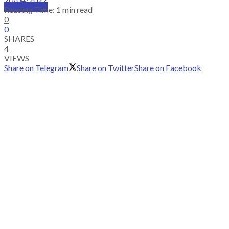
SUBSCRIBE
Reading Time: 1 min read
0
0
SHARES
4
VIEWS
Share on Telegram
Share on Twitter
Share on Facebook