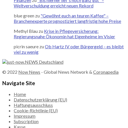
Finanzen
zu
"Bis hierher lief's noch ganz gut" –
Weltverschuldung erreicht neuen Rekord
blue green
zu
"Gewöhnt euch an teuren Kaffee" –
Branchenexperte prognostiziert langfristig hohe Preise
Methyl Blau
zu
Krise in Pflegeversicherung:
Regierungsnahe Ökonomin hat Eigenheime im Visier
picrin saeure
zu
Ob Hartz IV oder Bürgergeld – es bleibt
viel zu wenig
© 2022
Now News
- Global News Network &
Coronapedia
Navigate Site
Home
Datenschutzerklärung (EU)
Haftungsausschluss
Cookie-Richtlinie (EU)
Impressum
Subscription
Kasse