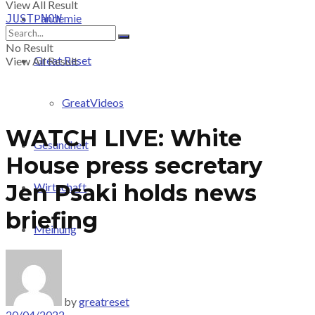
View All Result
Pandemie
JUST-NOW
No Result
Great Reset
View All Result
GreatVideos
WATCH LIVE: White
Gesundheit
House press secretary
Jen Psaki holds news
Wirtschaft
briefing
Meinung
PRICING
by
greatreset
20/04/2022