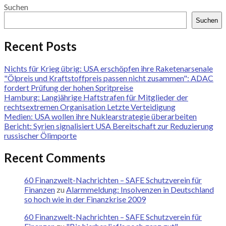
Suchen
Suchen
Recent Posts
Nichts für Krieg übrig: USA erschöpfen ihre Raketenarsenale
"Ölpreis und Kraftstoffpreis passen nicht zusammen": ADAC
fordert Prüfung der hohen Spritpreise
Hamburg: Langjährige Haftstrafen für Mitglieder der
rechtsextremen Organisation Letzte Verteidigung
Medien: USA wollen ihre Nuklearstrategie überarbeiten
Bericht: Syrien signalisiert USA Bereitschaft zur Reduzierung
russischer Ölimporte
Recent Comments
60 Finanzwelt-Nachrichten – SAFE Schutzverein für
Finanzen
zu
Alarmmeldung: Insolvenzen in Deutschland
so hoch wie in der Finanzkrise 2009
60 Finanzwelt-Nachrichten – SAFE Schutzverein für