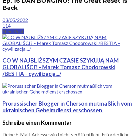
Ep. 16 DAN BONGINO: The Great Reset Is
Back
03/05/2022
114
Next Post
CO W NAJBLIŻSZYM CZASIE SZYKUJĄ NAM
GLOBALIŚCI? - Marek Tomasz Chodorowski
/BESTIA - cywilizacja.../
Prorussischer Blogger in Cherson mutmaßlich vom
ukrainischen Geheimdienst erschossen
Schreibe einen Kommentar
Deine E-Mail-Adresse wird nicht veröffentlicht.
Erforderliche