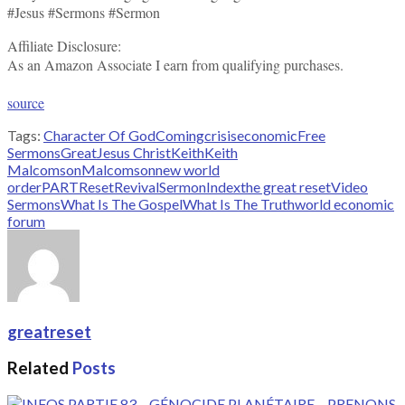
#Jesus #Sermons #Sermon
Affiliate Disclosure:
As an Amazon Associate I earn from qualifying purchases.
source
Tags:
Character Of God
Coming
crisis
economic
Free
Sermons
Great
Jesus Christ
Keith
Keith
Malcomson
Malcomson
new world
order
PART
Reset
Revival
SermonIndex
the great reset
Video
Sermons
What Is The Gospel
What Is The Truth
world economic
forum
greatreset
Related
Posts