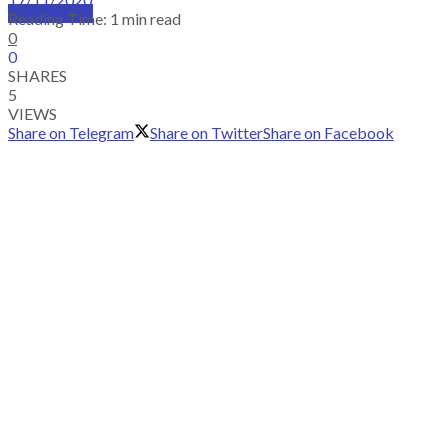
SUBSCRIBE
Reading Time: 1 min read
0
0
SHARES
5
VIEWS
Share on Telegram
Share on Twitter
Share on Facebook