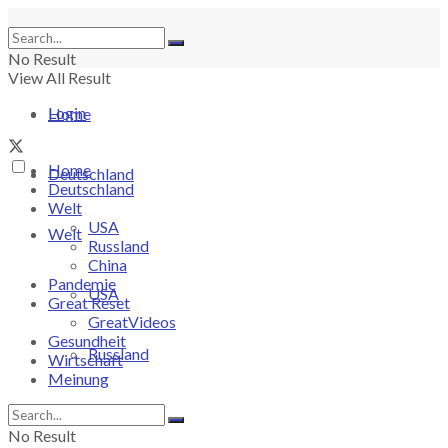
No Result
View All Result
Login
Home
Home
Deutschland
Deutschland
Welt
USA
Welt
Russland
China
Pandemie
USA
Great Reset
GreatVideos
Gesundheit
Russland
Wirtschaft
Meinung
China
No Result