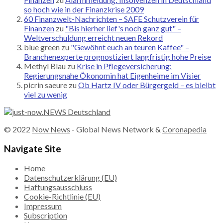
so hoch wie in der Finanzkrise 2009
60 Finanzwelt-Nachrichten – SAFE Schutzverein für
Finanzen
zu
"Bis hierher lief's noch ganz gut" –
Weltverschuldung erreicht neuen Rekord
blue green
zu
"Gewöhnt euch an teuren Kaffee" –
Branchenexperte prognostiziert langfristig hohe Preise
Methyl Blau
zu
Krise in Pflegeversicherung:
Regierungsnahe Ökonomin hat Eigenheime im Visier
picrin saeure
zu
Ob Hartz IV oder Bürgergeld – es bleibt
viel zu wenig
© 2022
Now News
- Global News Network &
Coronapedia
Navigate Site
Home
Datenschutzerklärung (EU)
Haftungsausschluss
Cookie-Richtlinie (EU)
Impressum
Subscription