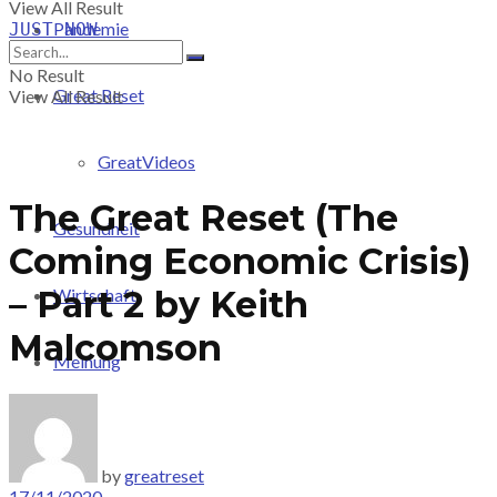
View All Result
Pandemie
JUST-NOW
No Result
Great Reset
View All Result
GreatVideos
The Great Reset (The
Gesundheit
Coming Economic Crisis)
– Part 2 by Keith
Wirtschaft
Malcomson
Meinung
PRICING
by
greatreset
17/11/2020