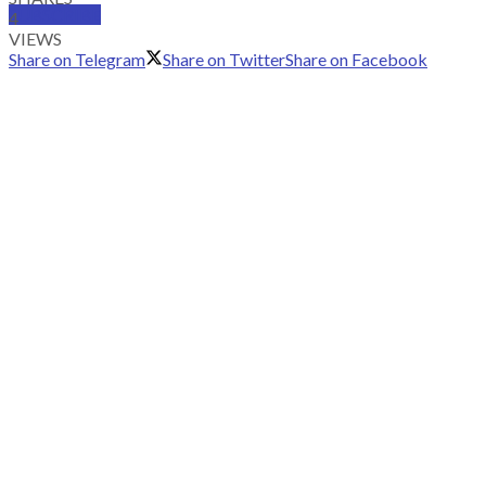
SUBSCRIBE
4
VIEWS
Share on Telegram
Share on Twitter
Share on Facebook