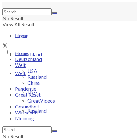
No Result
View All Result
Login
Home
Home
Deutschland
Deutschland
Welt
USA
Welt
Russland
China
Pandemie
USA
Great Reset
GreatVideos
Gesundheit
Russland
Wirtschaft
Meinung
China
No Result