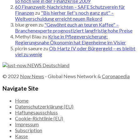
so hoch wie in der Finanzkrise 2009
60 Finanzwelt-Nachrichten – SAFE Schutzverein für
Finanzen
zu
"Bis hierher lief's noch ganz gut" –
Weltverschuldung erreicht neuen Rekord
blue green
zu
"Gewöhnt euch an teuren Kaffee" –
Branchenexperte prognostiziert langfristig hohe Preise
Methyl Blau
zu
Krise in Pflegeversicherung:
Regierungsnahe Ökonomin hat Eigenheime im Visier
picrin saeure
zu
Ob Hartz IV oder Bürgergeld – es bleibt
viel zu wenig
© 2022
Now News
- Global News Network &
Coronapedia
Navigate Site
Home
Datenschutzerklärung (EU)
Haftungsausschluss
Cookie-Richtlinie (EU)
Impressum
Subscription
Kasse