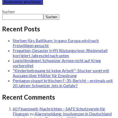
Suchen
Suchen
Recent Posts
Sterben fürs Baltikum: In ganz Europa wird nach
Freiwilligen gesucht
Fregatten-Desaster trifft Rüstungsriese: Rheinmetall
korrigiert Jahresziel nach unten
Logistikmängel: Schweizer Armee nicht auf Krieg
vorbereitet
"Kinderbetreuung ist keine Arbeit": Stocker sorgt mit
Aussage über Mütter für Empörung
Pentagon stoppt kritischen F-35-Bericht – erstmals seit
20 Jahren: Schweizer Jets in Gefahr?
Recent Comments
60 Finanzwelt-Nachrichten – SAFE Schutzverein für
Finanzen
zu
Alarmmeldung: Insolvenzen in Deutschland