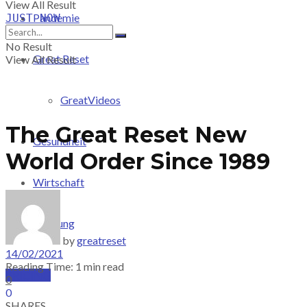
View All Result
Pandemie
JUST-NOW
No Result
Great Reset
View All Result
GreatVideos
The Great Reset New
Gesundheit
World Order Since 1989
Wirtschaft
Meinung
by
greatreset
14/02/2021
Reading Time: 1 min read
PRICING
0
0
SHARES