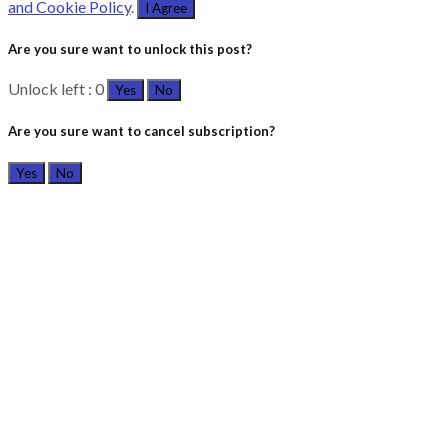
and Cookie Policy
.
I Agree
Are you sure want to unlock this post?
Unlock left : 0
Yes
No
Are you sure want to cancel subscription?
Yes
No