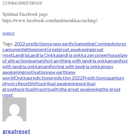
2330841890538010/
Spiritual Facebook page
https://www.facebook.com/landriaonkkacoaching/
source
Tags:
2022 predictions
a new earth
channeling
Coming
dolores
cannon
enlightenment
Great
great awakening
great
reset
Landria
Landria Onkka
landria onkka zen powerhouse
law
of attraction
loa
manifest anything with landria onkka
manifest
with landria onkka
manifesting with landria onkka
mass
awakening
motivation
new earth
new
world
Onkka
prediction
prediction 2022
Predictions
quantum
physics
Reset
Shift
spiritual awakening
spiritual
growth
spirituality
spirtuality
the great awakening
the great
reset
greatreset