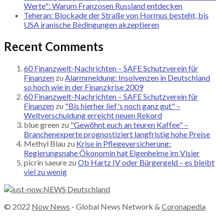
Werte": Warum Franzosen Russland entdecken
Teheran: Blockade der Straße von Hormus besteht, bis
USA iranische Bedingungen akzeptieren
Recent Comments
60 Finanzwelt-Nachrichten – SAFE Schutzverein für
Finanzen
zu
Alarmmeldung: Insolvenzen in Deutschland
so hoch wie in der Finanzkrise 2009
60 Finanzwelt-Nachrichten – SAFE Schutzverein für
Finanzen
zu
"Bis hierher lief's noch ganz gut" –
Weltverschuldung erreicht neuen Rekord
blue green
zu
"Gewöhnt euch an teuren Kaffee" –
Branchenexperte prognostiziert langfristig hohe Preise
Methyl Blau
zu
Krise in Pflegeversicherung:
Regierungsnahe Ökonomin hat Eigenheime im Visier
picrin saeure
zu
Ob Hartz IV oder Bürgergeld – es bleibt
viel zu wenig
© 2022
Now News
- Global News Network &
Coronapedia