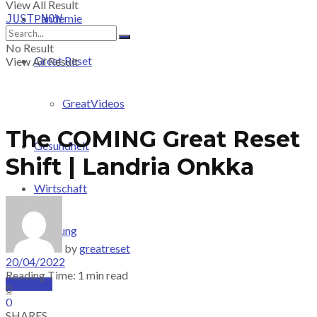
View All Result
Pandemie
JUST-NOW
No Result
Great Reset
View All Result
GreatVideos
The COMING Great Reset
Gesundheit
Shift | Landria Onkka
Wirtschaft
Meinung
by
greatreset
20/04/2022
Reading Time: 1 min read
PRICING
0
0
SHARES