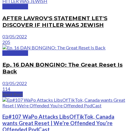
GreatVideos
AFTER LAVROV'S STATEMENT LET'S
DISCOVER IF HITLER WAS JEWISH
03/05/2022
205
GreatVideos
Ep. 16 DAN BONGINO: The Great Reset Is
Back
03/05/2022
114
Next Post
Ep#107 WaPo Attacks LibsOfTikTok, Canada
wants Great Reset | We’re Offended You’re
Offended PodCast