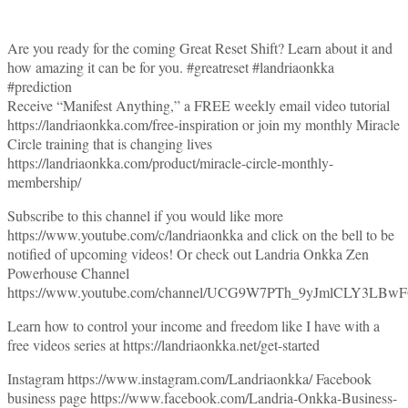
Are you ready for the coming Great Reset Shift? Learn about it and
how amazing it can be for you. #greatreset #landriaonkka
#prediction
Receive “Manifest Anything,” a FREE weekly email video tutorial
https://landriaonkka.com/free-inspiration or join my monthly Miracle
Circle training that is changing lives
https://landriaonkka.com/product/miracle-circle-monthly-
membership/
Subscribe to this channel if you would like more
https://www.youtube.com/c/landriaonkka and click on the bell to be
notified of upcoming videos! Or check out Landria Onkka Zen
Powerhouse Channel
https://www.youtube.com/channel/UCG9W7PTh_9yJmlCLY3LBw
Learn how to control your income and freedom like I have with a
free videos series at https://landriaonkka.net/get-started
Instagram https://www.instagram.com/Landriaonkka/ Facebook
business page https://www.facebook.com/Landria-Onkka-Business-