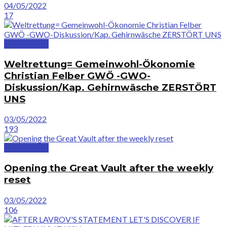
04/05/2022
17
GreatVideos
Weltrettung= Gemeinwohl-Ökonomie
Christian Felber GWÖ -GWO-
Diskussion/Kap. Gehirnwäsche ZERSTÖRT
UNS
03/05/2022
193
GreatVideos
Opening the Great Vault after the weekly
reset
03/05/2022
106