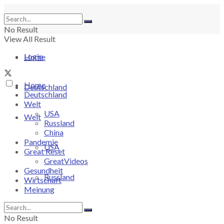
No Result
View All Result
Login
Home
Home
Deutschland
Deutschland
Welt
USA
Welt
Russland
China
Pandemie
USA
Great Reset
GreatVideos
Gesundheit
Russland
Wirtschaft
Meinung
China
No Result