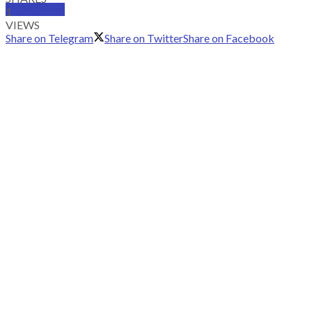
SUBSCRIBE
1
VIEWS
Share on Telegram
Share on Twitter
Share on Facebook