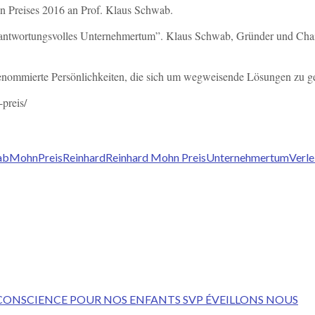
n Preises 2016 an Prof. Klaus Schwab.
antwortungsvolles Unternehmertum”. Klaus Schwab, Gründer und Chairm
renommierte Persönlichkeiten, die sich um wegweisende Lösungen zu ge
preis/
ab
Mohn
Preis
Reinhard
Reinhard Mohn Preis
Unternehmertum
Verle