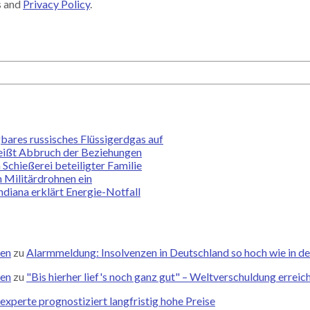
s and
Privacy Policy
.
bares russisches Flüssigerdgas auf
heißt Abbruch der Beziehungen
Schießerei beteiligter Familie
 Militärdrohnen ein
diana erklärt Energie-Notfall
zen
zu
Alarmmeldung: Insolvenzen in Deutschland so hoch wie in de
zen
zu
"Bis hierher lief's noch ganz gut" – Weltverschuldung errei
xperte prognostiziert langfristig hohe Preise