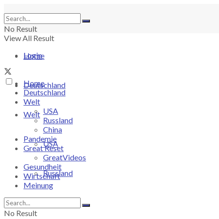
No Result
View All Result
Login
Home
Home
Deutschland
Deutschland
Welt
USA
Welt
Russland
China
Pandemie
USA
Great Reset
GreatVideos
Gesundheit
Russland
Wirtschaft
Meinung
China
No Result