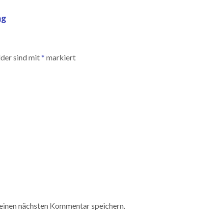
ng
lder sind mit
*
markiert
einen nächsten Kommentar speichern.