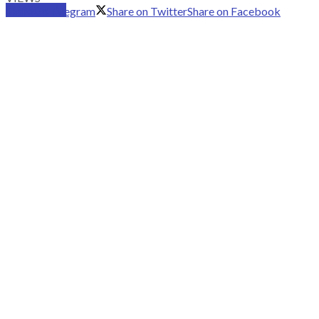
SUBSCRIBE
Share on Telegram
Share on Twitter
Share on Facebook