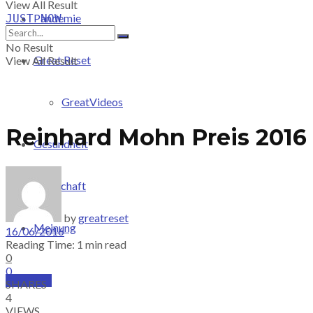
View All Result
Pandemie
JUST-NOW
No Result
Great Reset
View All Result
GreatVideos
Reinhard Mohn Preis 2016 
Gesundheit
Wirtschaft
by
greatreset
Meinung
16/06/2016
Reading Time: 1 min read
0
0
PRICING
SHARES
4
VIEWS