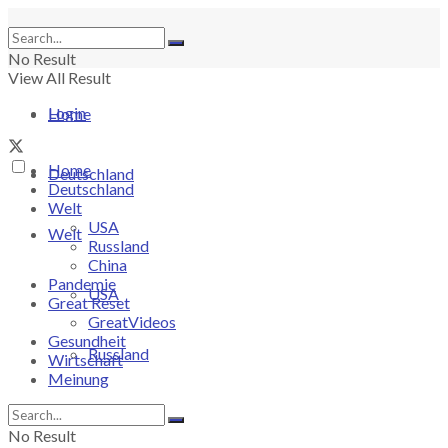
No Result
View All Result
Login
Home
Home
Deutschland
Deutschland
Welt
USA
Welt
Russland
China
Pandemie
USA
Great Reset
GreatVideos
Gesundheit
Russland
Wirtschaft
Meinung
China
No Result