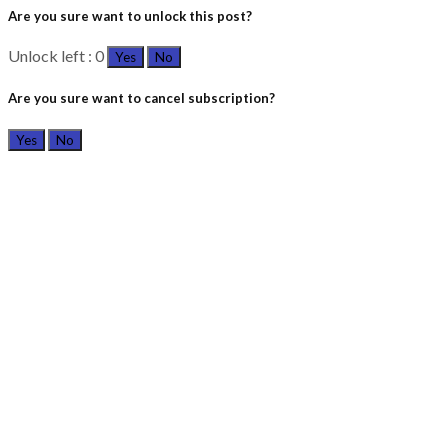
Are you sure want to unlock this post?
Unlock left : 0
Yes
No
Are you sure want to cancel subscription?
Yes
No