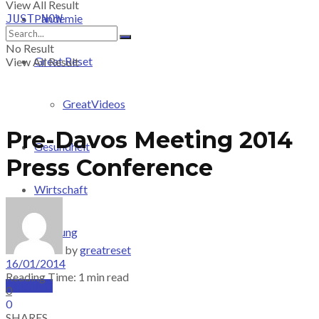
View All Result
Pandemie
JUST-NOW
No Result
Great Reset
View All Result
GreatVideos
Pre-Davos Meeting 2014
Gesundheit
Press Conference
Wirtschaft
Meinung
by
greatreset
16/01/2014
Reading Time: 1 min read
PRICING
0
0
SHARES