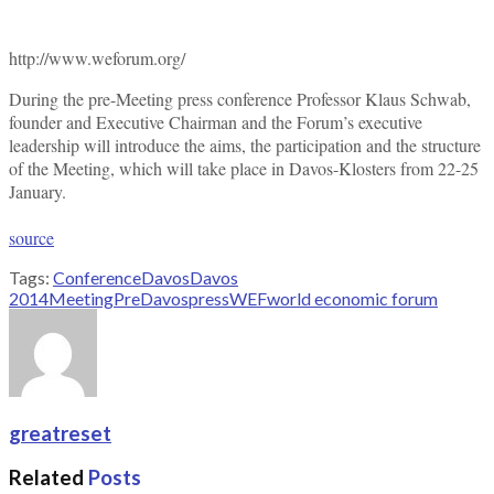
http://www.weforum.org/
During the pre-Meeting press conference Professor Klaus Schwab,
founder and Executive Chairman and the Forum’s executive
leadership will introduce the aims, the participation and the structure
of the Meeting, which will take place in Davos-Klosters from 22-25
January.
source
Tags:
Conference
Davos
Davos
2014
Meeting
PreDavos
press
WEF
world economic forum
greatreset
Related
Posts