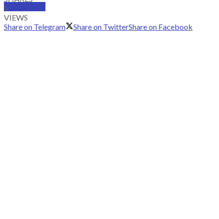
SUBSCRIBE
5
VIEWS
Share on Telegram
Share on Twitter
Share on Facebook