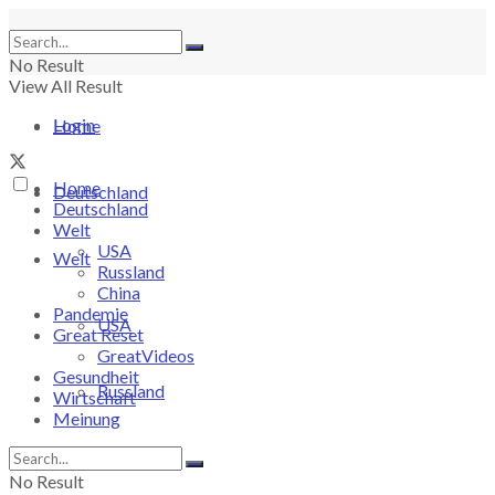
No Result
View All Result
Login
Home
Home
Deutschland
Deutschland
Welt
USA
Welt
Russland
China
Pandemie
USA
Great Reset
GreatVideos
Gesundheit
Russland
Wirtschaft
Meinung
China
No Result