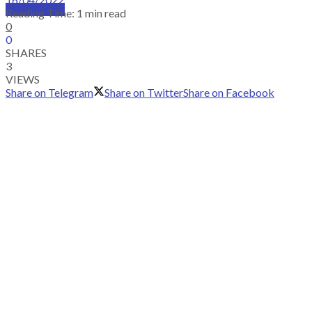
SUBSCRIBE
Reading Time: 1 min read
0
0
SHARES
3
VIEWS
Share on Telegram
Share on Twitter
Share on Facebook