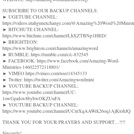
SUBSCRIBE TO OUR BACKUP CHANNELS:
► UGETUBE CHANNEL:
https://videos.utahgunexchange.com/@Amazing%20Word%20Ministr
► BITCHUTE CHANNEL:
https://www.bitchute.com/channel/LhXZTBNp1HRD/
► BRIGHTEON:
https://www.brighteon.com/channels/amazingword
► RUMBLE: https://rumble.com/c/c-832545
► FACEBOOK: https://www.facebook.com/Amazing-Word-
Ministries-146022572118801/
► VIMEO https://vimeo.com/user14345133
► Twitter: https://twitter.com/Amazingwordmini
► YOUTUBE BACKUP CHANNEL:
https://www.youtube.com/channel/UC-
1owGpaIsw8bybwOKZUuFA
► YOUTUBE BACKUP CHANNEL:
https://www.youtube.com/channel/UCntXqAAWrk26oq1AjKtohJQ
THANK YOU FOR YOUR PRAYERS AND SUPPORT…!!!!
Sincerely!