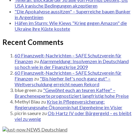
USA iranische Bedingungen akzeptieren
"Die Apokalypse aussitzen" – Superreiche bauen Bunker
in Argentinien
Häfen im Sturm: Wie Kiews "Krieg gegen Amazon" die
Ukraine ihre Küste kostete
Recent Comments
60 Finanzwelt-Nachrichten – SAFE Schutzverein für
Finanzen
zu
Alarmmeldung: Insolvenzen in Deutschland
so hoch wie in der Finanzkrise 2009
60 Finanzwelt-Nachrichten – SAFE Schutzverein für
Finanzen
zu
"Bis hierher lief's noch ganz gut" –
Weltverschuldung erreicht neuen Rekord
blue green
zu
"Gewöhnt euch an teuren Kaffee" –
Branchenexperte prognostiziert langfristig hohe Preise
Methyl Blau
zu
Krise in Pflegeversicherung:
Regierungsnahe Ökonomin hat Eigenheime im Visier
picrin saeure
zu
Ob Hartz IV oder Bürgergeld – es bleibt
viel zu wenig