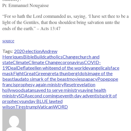
Pr. Emmanuel Nougaisse
“For so hath the Lord commanded us, saying, ‘I have set thee to be a
light of the Gentiles, that thou shouldest bring salvation unto the
ends of the earth.” – Acts 13:47
source
Tags:
2020 election
Andrew
Henriques
Bible
Build
catholics
Change
church and
state
Climate
Climate Change
coronavirus
COVID-
19
Deal
Deflate
ellen white
end of the world
evangelicals
face
mask
Fight
Great
Green
greta thunberg
Idols
image of the
beast
laudato si
mark of the beast
movies
papacy
Pope
pope
francis
prophesy again ministry
Reset
revelation
hollywood
satan
saved to serve ministry
saving health
ministry
SDA
second coming
seventh day adventist
spirit of
prophecy
sunday BLUE law
ted
wilson
Tires
trump
Vatican
WORD