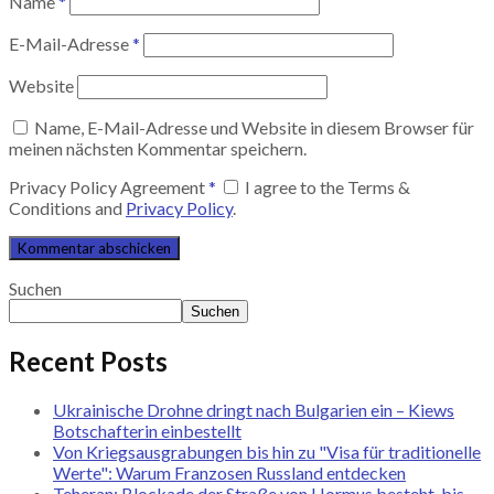
Name
*
E-Mail-Adresse
*
Website
Name, E-Mail-Adresse und Website in diesem Browser für
meinen nächsten Kommentar speichern.
Privacy Policy Agreement
*
I agree to the Terms &
Conditions and
Privacy Policy
.
Suchen
Suchen
Recent Posts
Ukrainische Drohne dringt nach Bulgarien ein – Kiews
Botschafterin einbestellt
Von Kriegsausgrabungen bis hin zu "Visa für traditionelle
Werte": Warum Franzosen Russland entdecken
Teheran: Blockade der Straße von Hormus besteht, bis