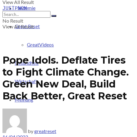
View All Result
Pandemie
JUST-NOW
No Result
Great Reset
View All Result
GreatVideos
Pope Idols. Deflate Tires
Gesundheit
to Fight Climate Change.
Green New Deal, Build
Wirtschaft
Back Better, Great Reset
Meinung
PRICING
by
greatreset
16/04/2022