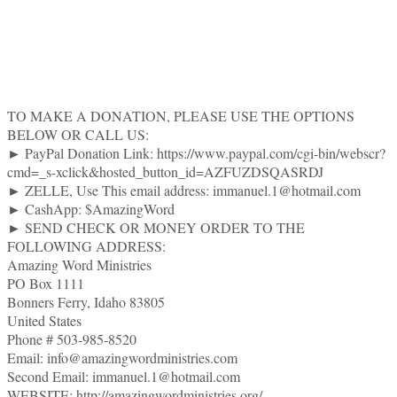
TO MAKE A DONATION, PLEASE USE THE OPTIONS
BELOW OR CALL US:
► PayPal Donation Link: https://www.paypal.com/cgi-bin/webscr?
cmd=_s-xclick&hosted_button_id=AZFUZDSQASRDJ
► ZELLE, Use This email address: immanuel.1@hotmail.com
► CashApp: $AmazingWord
► SEND CHECK OR MONEY ORDER TO THE
FOLLOWING ADDRESS:
Amazing Word Ministries
PO Box 1111
Bonners Ferry, Idaho 83805
United States
Phone # 503-985-8520
Email: info@amazingwordministries.com
Second Email: immanuel.1@hotmail.com
WEBSITE: http://amazingwordministries.org/