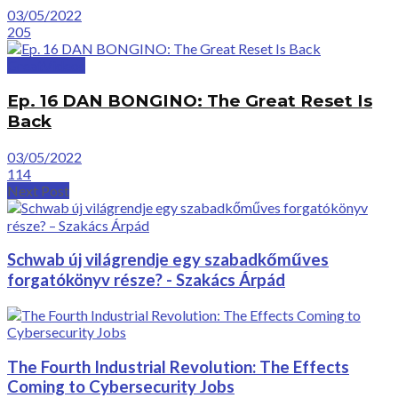
03/05/2022
205
GreatVideos
Ep. 16 DAN BONGINO: The Great Reset Is
Back
03/05/2022
114
Next Post
Schwab új világrendje egy szabadkőműves
forgatókönyv része? - Szakács Árpád
The Fourth Industrial Revolution: The Effects
Coming to Cybersecurity Jobs