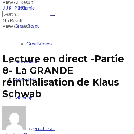
View All Result
Pandemie
JUST-NOW
No Result
Great Reset
View All Result
GreatVideos
Lecture en direct -Partie
Gesundheit
8- La GRANDE
réinitialisation de Klaus
Wirtschaft
Schwab
Meinung
PRICING
by
greatreset
14/04/2021