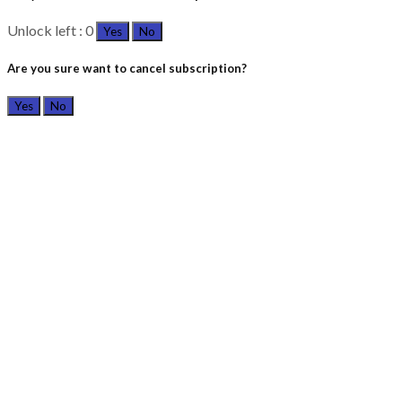
Unlock left : 0
Yes
No
Are you sure want to cancel subscription?
Yes
No