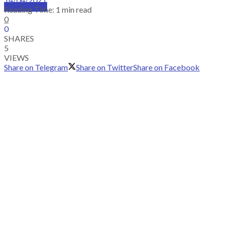
SUBSCRIBE
Reading Time: 1 min read
0
0
SHARES
5
VIEWS
Share on Telegram
Share on Twitter
Share on Facebook