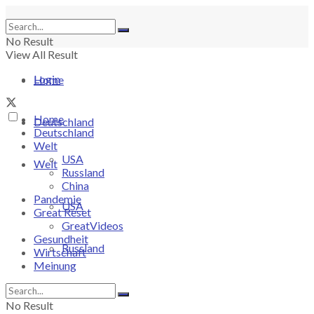
No Result
View All Result
Login
Home
Home
Deutschland
Deutschland
Welt
USA
Welt
Russland
China
Pandemie
USA
Great Reset
GreatVideos
Gesundheit
Russland
Wirtschaft
Meinung
China
No Result