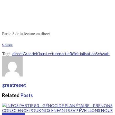
Partie 8 de la lecture en direct
source
Tags:
direct
Grande
Klaus
Lecture
partie
Réinitialisation
Schwab
greatreset
Related
Posts