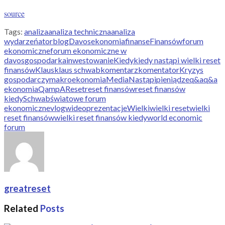
source
Tags:
analiza
analiza techniczna
analiza
wydarzeń
ator
blog
Davos
ekonomia
finanse
Finansów
forum
ekonomiczne
forum ekonomiczne w
davos
gospodarka
inwestowanie
Kiedy
kiedy nastąpi wielki reset
finansów
Klaus
klaus schwab
komentarz
komentator
Kryzys
gospodarczy
makroekonomia
Media
Nastąpi
pieniądze
q&a
q&a
ekonomia
QampA
Reset
reset finansów
reset finansów
kiedy
Schwab
światowe forum
ekonomiczne
vlog
wideoprezentacje
Wielki
wielki reset
wielki
reset finansów
wielki reset finansów kiedy
world economic
forum
greatreset
Related
Posts