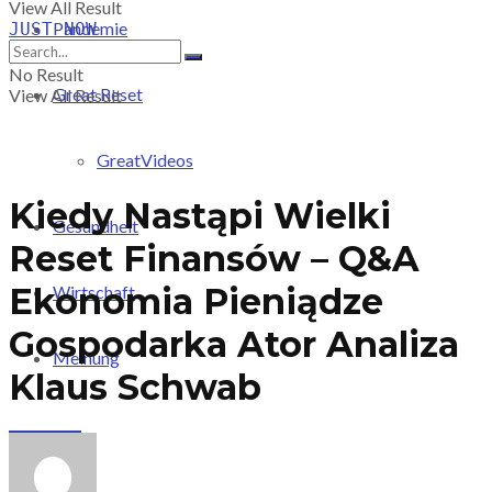
View All Result
Pandemie
JUST-NOW
No Result
Great Reset
View All Result
GreatVideos
Kiedy Nastąpi Wielki
Gesundheit
Reset Finansów – Q&A
Ekonomia Pieniądze
Wirtschaft
Gospodarka Ator Analiza
Meinung
Klaus Schwab
PRICING