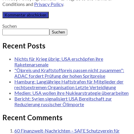
Conditions and
Privacy Policy
.
Suchen
Suchen
Recent Posts
Nichts für Krieg übrig: USA erschöpfen ihre
Raketenarsenale
"Ölpreis und Kraftstoffpreis passen nicht zusammen":
ADAC fordert Prüfung der hohen Spritpreise
Hamburg: Langjährige Haftstrafen für Mitglieder der
rechtsextremen Organisation Letzte Verteidigung
Medien: USA wollen ihre Nuklearstrategie überarbeiten
Bericht: Syrien signalisiert USA Bereitschaft zur
Reduzierung russischer Ölimporte
Recent Comments
60 Finanzwelt-Nachrichten – SAFE Schutzverein für