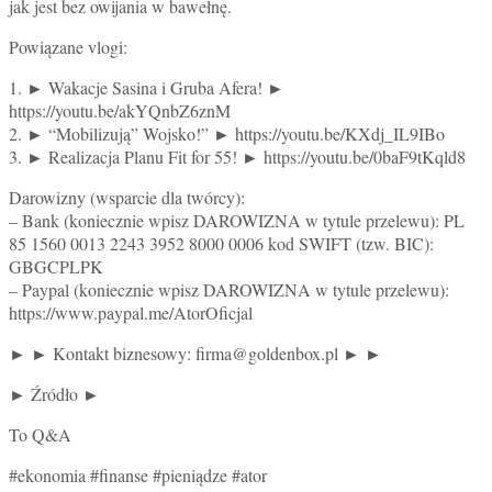
jak jest bez owijania w bawełnę.
Powiązane vlogi:
1. ► Wakacje Sasina i Gruba Afera! ►
https://youtu.be/akYQnbZ6znM
2. ► “Mobilizują” Wojsko!” ► https://youtu.be/KXdj_IL9IBo
3. ► Realizacja Planu Fit for 55! ► https://youtu.be/0baF9tKqld8
Darowizny (wsparcie dla twórcy):
– Bank (koniecznie wpisz DAROWIZNA w tytule przelewu): PL
85 1560 0013 2243 3952 8000 0006 kod SWIFT (tzw. BIC):
GBGCPLPK
– Paypal (koniecznie wpisz DAROWIZNA w tytule przelewu):
https://www.paypal.me/AtorOficjal
► ► Kontakt biznesowy: firma@goldenbox.pl ► ►
► Źródło ►
To Q&A
#ekonomia #finanse #pieniądze #ator