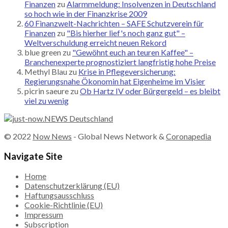
Finanzen
zu
Alarmmeldung: Insolvenzen in Deutschland
so hoch wie in der Finanzkrise 2009
60 Finanzwelt-Nachrichten – SAFE Schutzverein für
Finanzen
zu
"Bis hierher lief's noch ganz gut" –
Weltverschuldung erreicht neuen Rekord
blue green
zu
"Gewöhnt euch an teuren Kaffee" –
Branchenexperte prognostiziert langfristig hohe Preise
Methyl Blau
zu
Krise in Pflegeversicherung:
Regierungsnahe Ökonomin hat Eigenheime im Visier
picrin saeure
zu
Ob Hartz IV oder Bürgergeld – es bleibt
viel zu wenig
© 2022
Now News
- Global News Network &
Coronapedia
Navigate Site
Home
Datenschutzerklärung (EU)
Haftungsausschluss
Cookie-Richtlinie (EU)
Impressum
Subscription