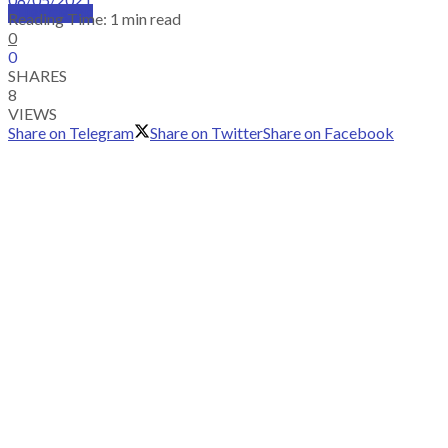
SUBSCRIBE
Reading Time: 1 min read
0
0
SHARES
8
VIEWS
Share on Telegram
Share on Twitter
Share on Facebook