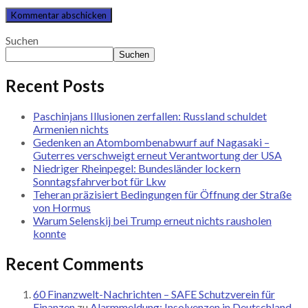
Suchen
Suchen
Recent Posts
Paschinjans Illusionen zerfallen: Russland schuldet
Armenien nichts
Gedenken an Atombombenabwurf auf Nagasaki –
Guterres verschweigt erneut Verantwortung der USA
Niedriger Rheinpegel: Bundesländer lockern
Sonntagsfahrverbot für Lkw
Teheran präzisiert Bedingungen für Öffnung der Straße
von Hormus
Warum Selenskij bei Trump erneut nichts rausholen
konnte
Recent Comments
60 Finanzwelt-Nachrichten – SAFE Schutzverein für
Finanzen
zu
Alarmmeldung: Insolvenzen in Deutschland