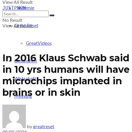
View All Result
Pandemie
JUST-NOW
No Result
Great Reset
View All Result
GreatVideos
In 2016 Klaus Schwab said
Gesundheit
in 10 yrs humans will have
microchips implanted in
Wirtschaft
brains or in skin
Meinung
PRICING
by
greatreset
08/05/2021