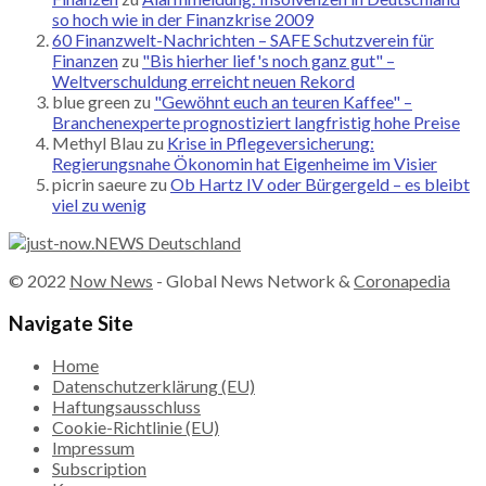
so hoch wie in der Finanzkrise 2009
60 Finanzwelt-Nachrichten – SAFE Schutzverein für
Finanzen
zu
"Bis hierher lief's noch ganz gut" –
Weltverschuldung erreicht neuen Rekord
blue green
zu
"Gewöhnt euch an teuren Kaffee" –
Branchenexperte prognostiziert langfristig hohe Preise
Methyl Blau
zu
Krise in Pflegeversicherung:
Regierungsnahe Ökonomin hat Eigenheime im Visier
picrin saeure
zu
Ob Hartz IV oder Bürgergeld – es bleibt
viel zu wenig
© 2022
Now News
- Global News Network &
Coronapedia
Navigate Site
Home
Datenschutzerklärung (EU)
Haftungsausschluss
Cookie-Richtlinie (EU)
Impressum
Subscription