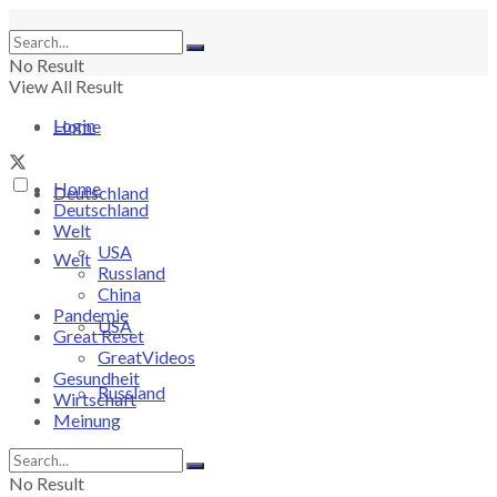
No Result
View All Result
Login
Home
Home
Deutschland
Deutschland
Welt
USA
Welt
Russland
China
Pandemie
USA
Great Reset
GreatVideos
Gesundheit
Russland
Wirtschaft
Meinung
China
No Result