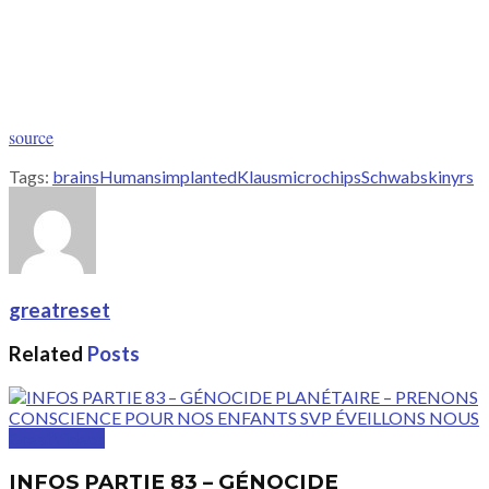
source
Tags:
brains
Humans
implanted
Klaus
microchips
Schwab
skin
yrs
greatreset
Related
Posts
GreatVideos
INFOS PARTIE 83 – GÉNOCIDE