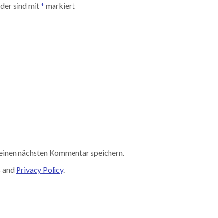
lder sind mit
*
markiert
einen nächsten Kommentar speichern.
s and
Privacy Policy
.