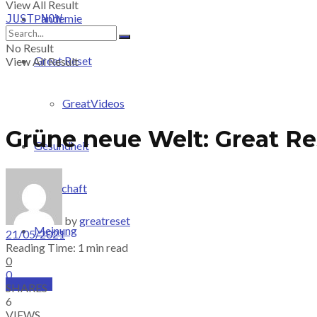
View All Result
Pandemie
JUST-NOW
No Result
Great Reset
View All Result
GreatVideos
Grüne neue Welt: Great R
Gesundheit
Wirtschaft
by
greatreset
Meinung
21/05/2021
Reading Time: 1 min read
0
0
PRICING
SHARES
6
VIEWS