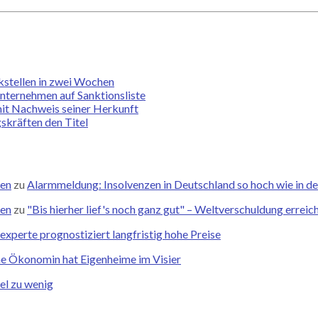
kstellen in zwei Wochen
Unternehmen auf Sanktionsliste
mit Nachweis seiner Herkunft
skräften den Titel
zen
zu
Alarmmeldung: Insolvenzen in Deutschland so hoch wie in de
zen
zu
"Bis hierher lief's noch ganz gut" – Weltverschuldung errei
xperte prognostiziert langfristig hohe Preise
he Ökonomin hat Eigenheime im Visier
el zu wenig