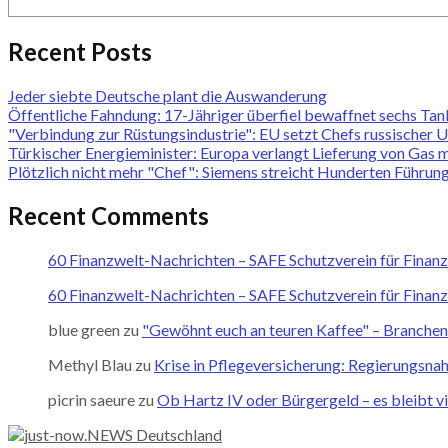
Recent Posts
Jeder siebte Deutsche plant die Auswanderung
Öffentliche Fahndung: 17-Jähriger überfiel bewaffnet sechs Tan
"Verbindung zur Rüstungsindustrie": EU setzt Chefs russischer 
Türkischer Energieminister: Europa verlangt Lieferung von Gas 
Plötzlich nicht mehr "Chef": Siemens streicht Hunderten Führung
Recent Comments
60 Finanzwelt-Nachrichten – SAFE Schutzverein für Finan
60 Finanzwelt-Nachrichten – SAFE Schutzverein für Finan
blue green
zu
"Gewöhnt euch an teuren Kaffee" – Branchene
Methyl Blau
zu
Krise in Pflegeversicherung: Regierungsna
picrin saeure
zu
Ob Hartz IV oder Bürgergeld – es bleibt vi