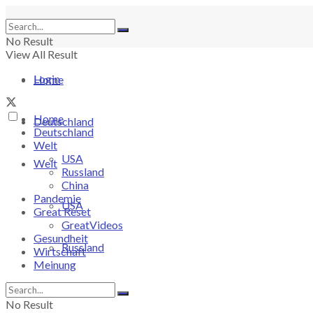
No Result
View All Result
Login
Home
Home
Deutschland
Deutschland
Welt
USA
Welt
Russland
China
Pandemie
USA
Great Reset
GreatVideos
Gesundheit
Russland
Wirtschaft
Meinung
China
No Result