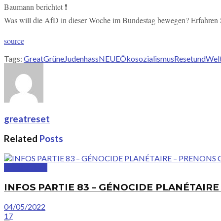
Baumann berichtet ❗
Was will die AfD in dieser Woche im Bundestag bewegen? Erfahren Si
source
Tags:
Great
Grüne
Judenhass
NEUE
Ökosozialismus
Reset
und
Wel
greatreset
Related
Posts
GreatVideos
INFOS PARTIE 83 – GÉNOCIDE PLANÉTAIR
04/05/2022
17