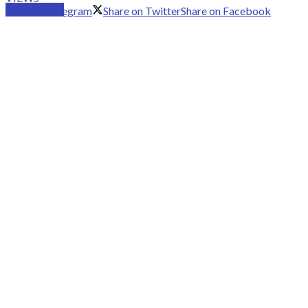
SUBSCRIBE
Share on Telegram
Share on Twitter
Share on Facebook