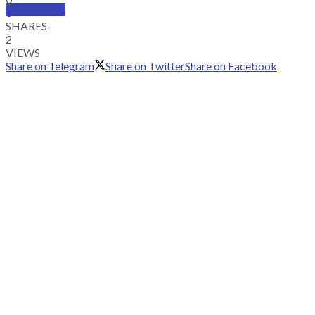
SUBSCRIBE
0
SHARES
2
VIEWS
Share on Telegram
Share on Twitter
Share on Facebook