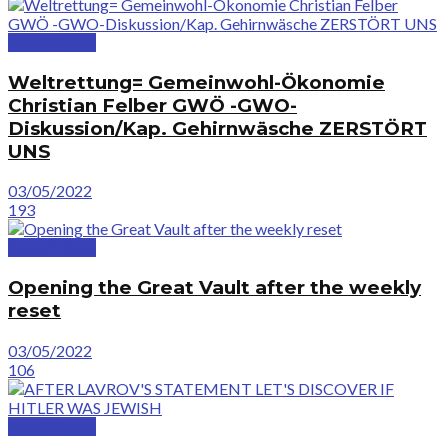
GreatVideos
Weltrettung= Gemeinwohl-Ökonomie
Christian Felber GWÖ -GWO-
Diskussion/Kap. Gehirnwäsche ZERSTÖRT
UNS
03/05/2022
193
GreatVideos
Opening the Great Vault after the weekly
reset
03/05/2022
106
GreatVideos