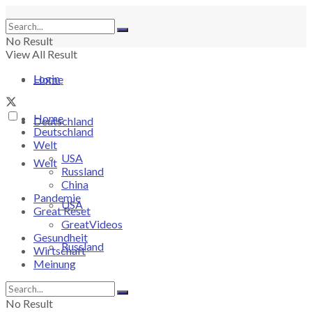
No Result
View All Result
Login
Home
Home
Deutschland
Deutschland
Welt
USA
Welt
Russland
China
Pandemie
USA
Great Reset
GreatVideos
Gesundheit
Russland
Wirtschaft
Meinung
China
No Result