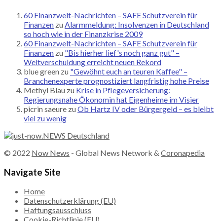
60 Finanzwelt-Nachrichten – SAFE Schutzverein für
Finanzen
zu
Alarmmeldung: Insolvenzen in Deutschland
so hoch wie in der Finanzkrise 2009
60 Finanzwelt-Nachrichten – SAFE Schutzverein für
Finanzen
zu
"Bis hierher lief's noch ganz gut" –
Weltverschuldung erreicht neuen Rekord
blue green
zu
"Gewöhnt euch an teuren Kaffee" –
Branchenexperte prognostiziert langfristig hohe Preise
Methyl Blau
zu
Krise in Pflegeversicherung:
Regierungsnahe Ökonomin hat Eigenheime im Visier
picrin saeure
zu
Ob Hartz IV oder Bürgergeld – es bleibt
viel zu wenig
© 2022
Now News
- Global News Network &
Coronapedia
Navigate Site
Home
Datenschutzerklärung (EU)
Haftungsausschluss
Cookie-Richtlinie (EU)