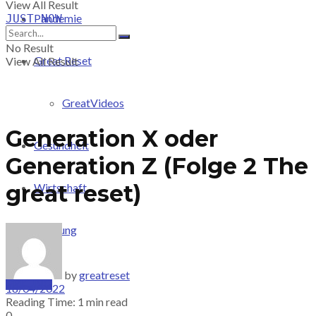
View All Result
Pandemie
JUST-NOW
No Result
Great Reset
View All Result
GreatVideos
Generation X oder
Gesundheit
Generation Z (Folge 2 The
great reset)
Wirtschaft
Meinung
by
greatreset
PRICING
18/04/2022
Reading Time: 1 min read
0