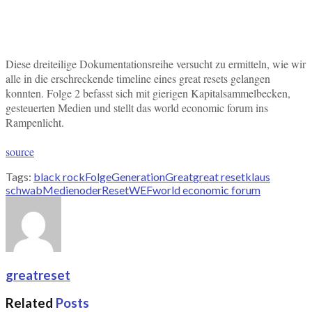
Diese dreiteilige Dokumentationsreihe versucht zu ermitteln, wie wir
alle in die erschreckende timeline eines great resets gelangen
konnten. Folge 2 befasst sich mit gierigen Kapitalsammelbecken,
gesteuerten Medien und stellt das world economic forum ins
Rampenlicht.
source
Tags:
black rock
Folge
Generation
Great
great reset
klaus
schwab
Medien
oder
Reset
WEF
world economic forum
greatreset
Related
Posts