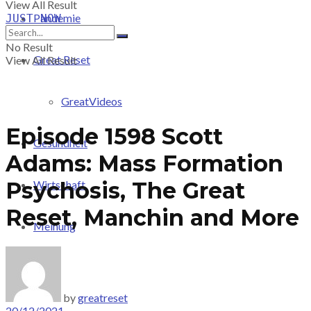
View All Result
Pandemie
JUST-NOW
No Result
Great Reset
View All Result
GreatVideos
Episode 1598 Scott
Gesundheit
Adams: Mass Formation
Psychosis, The Great
Wirtschaft
Reset, Manchin and More
Meinung
PRICING
by
greatreset
20/12/2021