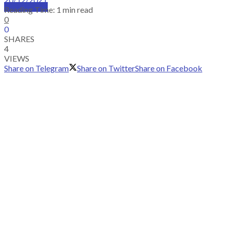
SUBSCRIBE
Reading Time: 1 min read
0
0
SHARES
4
VIEWS
Share on Telegram
Share on Twitter
Share on Facebook