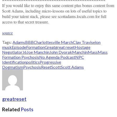
If you would like to enjoy this same content plus bonus content from
Scott Adams, including micro-lessons on lots of useful topics to
build your talent stack, please see scottadams.locals.com for full
access to that secret treasure.
source
Tags:
Adams
BBB
Charlottesville March
Clay Travis
elon
musk
Episode
Formation
Great
great reset
Hostage
Negotiator
J6
Joe Manchin
John Dvorak
Manchin
Mass
Mass
Formation Psychosis
No Agenda Podcast
NPC
Identification
politics
Progressive
Dogmatism
Psychosis
Reset
Scott
Scott Adams
greatreset
Related
Posts