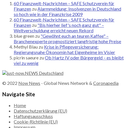
60 Finanzwelt-Nachrichten – SAFE Schutzverein für
Finanzen
zu
Alarmmeldung: Insolvenzen in Deutschland
so hoch wie in der Finanzkrise 2009
60 Finanzwelt-Nachrichten – SAFE Schutzverein für
Finanzen
zu
"Bis hierher lief's noch ganz gut" –
Weltverschuldung erreicht neuen Rekord
blue green
zu
"Gewöhnt euch an teuren Kaffee" –
Branchenexperte prognostiziert langfristig hohe Preise
Methyl Blau
zu
Krise in Pflegeversicherung:
Regierungsnahe Ökonomin hat Eigenheime im Visier
picrin saeure
zu
Ob Hartz IV oder Bürgergeld – es bleibt
viel zu wenig
© 2022
Now News
- Global News Network &
Coronapedia
Navigate Site
Home
Datenschutzerklärung (EU)
Haftungsausschluss
Cookie-Richtlinie (EU)
Impressum