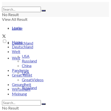
No Result
View All Result
Login
Home
Home
Deutschland
Deutschland
Welt
USA
Welt
Russland
China
Pandemie
USA
Great Reset
GreatVideos
Gesundheit
Russland
Wirtschaft
Meinung
China
No Result