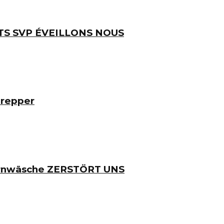
TS SVP ÉVEILLONS NOUS
Prepper
irnwäsche ZERSTÖRT UNS