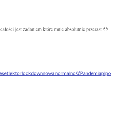
całości jest zadaniem które mnie absolutnie przerast 🙂
reset
lektor
lockdown
nowa normalność
Pandemia
pl
po