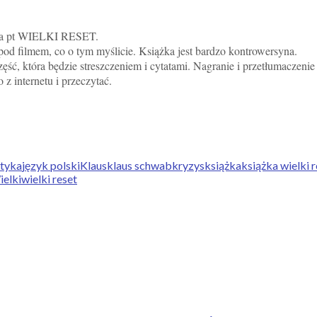
aba pt WIELKI RESET.
pod filmem, co o tym myślicie. Książka jest bardzo kontrowersyna.
ęść, która będzie streszczeniem i cytatami. Nagranie i przetłumaczenie 
 z internetu i przeczytać.
ityka
język polski
Klaus
klaus schwab
kryzys
książka
książka wielki 
elki
wielki reset