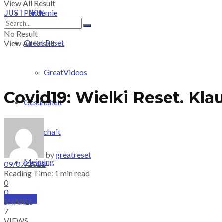
View All Result
Pandemie
JUST-NOW
No Result
Great Reset
View All Result
GreatVideos
Covid19: Wielki Reset. Kl
Gesundheit
Wirtschaft
by
greatreset
Meinung
09/07/2021
Reading Time: 1 min read
0
0
PRICING
SHARES
7
VIEWS