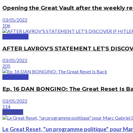
Opening the Great Vault after the weekly r
03/05/2022
106
GreatVideos
AFTER LAVROV'S STATEMENT LET'S DISCOV
03/05/2022
205
GreatVideos
Ep. 16 DAN BONGINO: The Great Reset Is B
03/05/2022
114
Next Post
Le Great Reset, "un programme politique" pour Marc