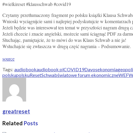
#wielkireset #klausschwab #covid19
Czytamy przetłumaczony fragment po polsku książki Klausa Schw
Wnioski wyciągnijcie sami i najlepiej podyskutujcie w komentarzach 
Jeżeli będzie was interesował ten temat w przyszłości nagram drugą cz
Jeżeli chcecie i znacie angielski, możecie sami ściągnąć PDF za darmo
Słuchając, pamiętajcie, że to mówi do was Klaus Schwab a nie ja!
Wsłuchajcie się zwłaszcza w drugą część nagrania – Podsumowanie.
source
Tags:
audiobook
audiobook pl
COVID19
Davos
ekonomia
geopol
polsku
polsku
Reset
Schwab
światowe forum ekonomiczne
WEF
Wi
greatreset
Related
Posts