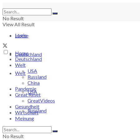
No Result
View All Result
Login
Home
Home
Deutschland
Deutschland
Welt
USA
Welt
Russland
China
Pandemie
USA
Great Reset
GreatVideos
Gesundheit
Russland
Wirtschaft
Meinung
China
No Result