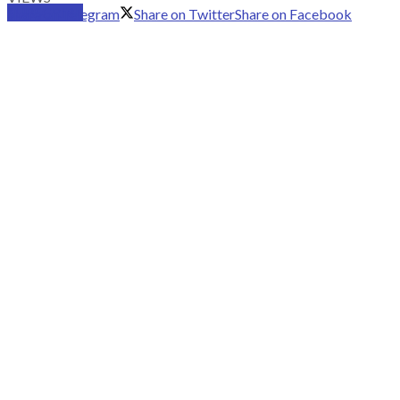
SUBSCRIBE
Share on Telegram
Share on Twitter
Share on Facebook