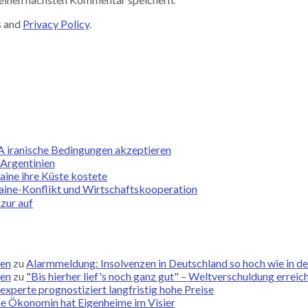
s and
Privacy Policy
.
A iranische Bedingungen akzeptieren
 Argentinien
ine ihre Küste kostete
raine-Konflikt und Wirtschaftskooperation
zur auf
zen
zu
Alarmmeldung: Insolvenzen in Deutschland so hoch wie in de
zen
zu
"Bis hierher lief's noch ganz gut" – Weltverschuldung errei
xperte prognostiziert langfristig hohe Preise
he Ökonomin hat Eigenheime im Visier