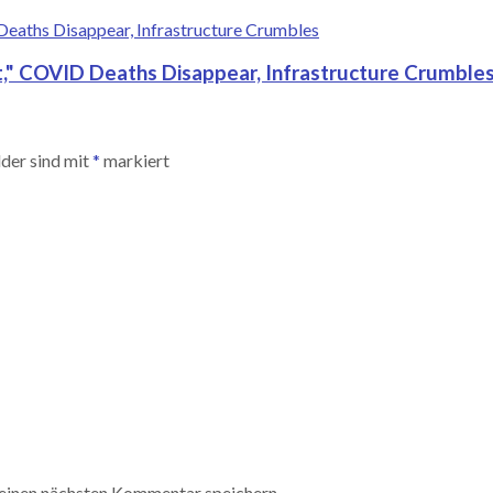
t," COVID Deaths Disappear, Infrastructure Crumble
lder sind mit
*
markiert
einen nächsten Kommentar speichern.