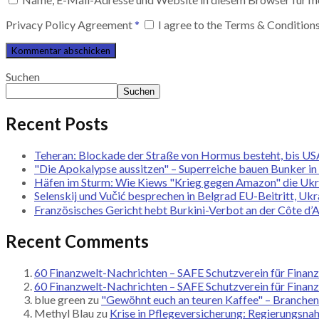
Privacy Policy Agreement
*
I agree to the Terms & Condition
Suchen
Suchen
Recent Posts
Teheran: Blockade der Straße von Hormus besteht, bis US
"Die Apokalypse aussitzen" – Superreiche bauen Bunker in
Häfen im Sturm: Wie Kiews "Krieg gegen Amazon" die Ukra
Selenskij und Vučić besprechen in Belgrad EU-Beitritt, Uk
Französisches Gericht hebt Burkini-Verbot an der Côte d’A
Recent Comments
60 Finanzwelt-Nachrichten – SAFE Schutzverein für Finan
60 Finanzwelt-Nachrichten – SAFE Schutzverein für Finan
blue green
zu
"Gewöhnt euch an teuren Kaffee" – Branchene
Methyl Blau
zu
Krise in Pflegeversicherung: Regierungsna