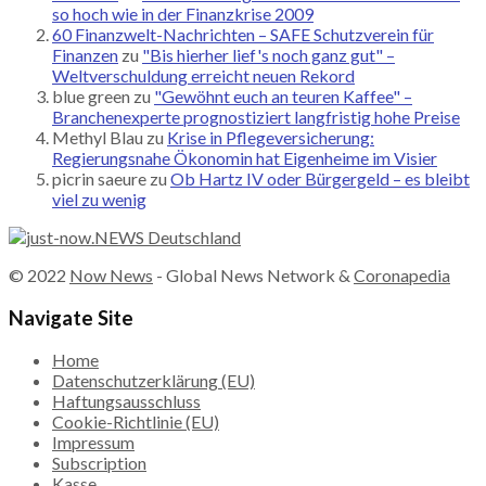
so hoch wie in der Finanzkrise 2009
60 Finanzwelt-Nachrichten – SAFE Schutzverein für
Finanzen
zu
"Bis hierher lief's noch ganz gut" –
Weltverschuldung erreicht neuen Rekord
blue green
zu
"Gewöhnt euch an teuren Kaffee" –
Branchenexperte prognostiziert langfristig hohe Preise
Methyl Blau
zu
Krise in Pflegeversicherung:
Regierungsnahe Ökonomin hat Eigenheime im Visier
picrin saeure
zu
Ob Hartz IV oder Bürgergeld – es bleibt
viel zu wenig
© 2022
Now News
- Global News Network &
Coronapedia
Navigate Site
Home
Datenschutzerklärung (EU)
Haftungsausschluss
Cookie-Richtlinie (EU)
Impressum
Subscription
Kasse