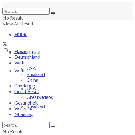
No Result
View All Result
Login
Home
Home
Deutschland
Deutschland
Welt
USA
Welt
Russland
China
Pandemie
USA
Great Reset
GreatVideos
Gesundheit
Russland
Wirtschaft
Meinung
China
No Result