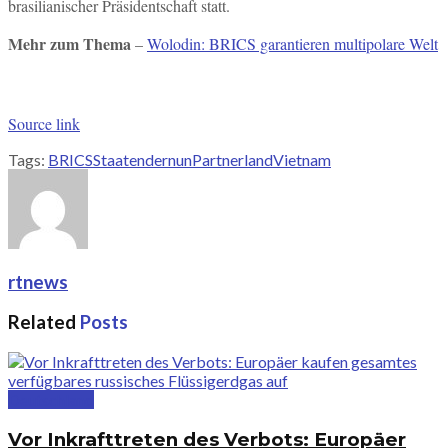
brasilianischer Präsidentschaft statt.
Mehr zum Thema
–
Wolodin: BRICS garantieren multipolare Welt
Source link
Tags:
BRICSStaaten
der
nun
Partnerland
Vietnam
rtnews
Related
Posts
Deutschland
Vor Inkrafttreten des Verbots: Europäer