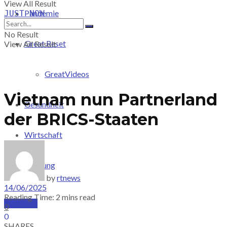
View All Result
Pandemie
JUST-NOW
No Result
Great Reset
View All Result
GreatVideos
Vietnam nun Partnerland
Gesundheit
der BRICS-Staaten
Wirtschaft
Meinung
by
rtnews
14/06/2025
Reading Time: 2 mins read
PRICING
0
0
SHARES