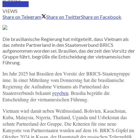
SUBSCRIBE
4
VIEWS
Share on Telegram
Share on Twitter
Share on Facebook
Die brasilianische Regierung hat mitgeteilt, dass Vietnam als
das zehnte Partnerland in den Staatenverbund BRICS
aufgenommen worden sei. Brasilien, das derzeit den Vorsitz der
Gruppe führt, begrüße die Entscheidung der vietnamesischen
Führung.
Im Jahr 2025 hat Brasilien den Vorsitz der BRICS-Staatengruppe
inne. In einer Mitteilung vom Donnerstag hat die brasilianische
Regierung die Aufnahme Vietnams als Partnerland des
Staatenverbunds bekannt
gegeben
. Brasília begrüße die
Entscheidung der vietnamesischen Führung.
Vietnam wird damit neben Weißrussland, Bolivien, Kasachstan,
Kuba, Malaysia, Nigeria, Thailand, Uganda und Usbekistan das
zehnte Partnerland der Gruppe. Die Kriterien für eine neue
Kategorie von Partnerstaaten wurden auf dem 16. BRICS-Gipfel im
Oktober 2024 in Kasan, der Hauptstadt der russischen Teilrepublik