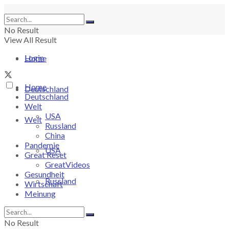
No Result
View All Result
Login
Home
Home
Deutschland
Deutschland
Welt
USA
Welt
Russland
China
Pandemie
USA
Great Reset
GreatVideos
Gesundheit
Russland
Wirtschaft
Meinung
China
No Result