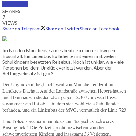
SUBSCRIBE
0
SHARES
7
VIEWS
Share on Telegram
Share on Twitter
Share on Facebook
Im Norden Münchens kam es heute zu einem schweren
Busunfall: Ein Linienbus kollidierte mit einem mit vielen
Schulkindern besetzten Reisebus. Noch ist unklar, wie viele
Personen bei dem Unglück verletzt wurden. Aber der
Rettungseinsatz ist groß.
Der Unglücksort liegt nicht weit von München entfernt, im
Landkreis Dachau. Auf der Landstraße zwischen Hebertshausen
und Haimhausen stießen etwa gegen 12:30 Uhr zwei Busse
zusammen: ein Reisebus, in dem sich wohl viele Schulkinder
befanden, und ein Linienbus der MVG, vermutlich der Linie 723.
Eine Polizeisprecherin nannte es ein “tragisches, schweres
Busunglück”. Die Polizei spricht inzwischen von drei
schwerstverletzten Kindern und insgesamt 36 Verletzten.