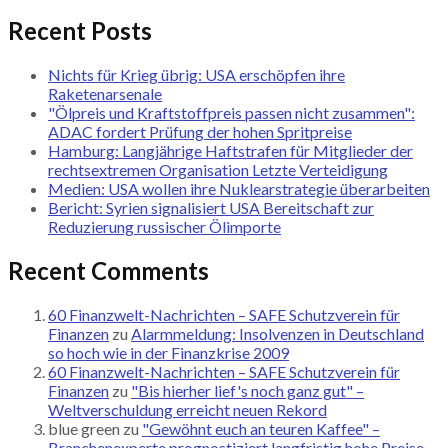
Recent Posts
Nichts für Krieg übrig: USA erschöpfen ihre
Raketenarsenale
"Ölpreis und Kraftstoffpreis passen nicht zusammen":
ADAC fordert Prüfung der hohen Spritpreise
Hamburg: Langjährige Haftstrafen für Mitglieder der
rechtsextremen Organisation Letzte Verteidigung
Medien: USA wollen ihre Nuklearstrategie überarbeiten
Bericht: Syrien signalisiert USA Bereitschaft zur
Reduzierung russischer Ölimporte
Recent Comments
60 Finanzwelt-Nachrichten – SAFE Schutzverein für
Finanzen
zu
Alarmmeldung: Insolvenzen in Deutschland
so hoch wie in der Finanzkrise 2009
60 Finanzwelt-Nachrichten – SAFE Schutzverein für
Finanzen
zu
"Bis hierher lief's noch ganz gut" –
Weltverschuldung erreicht neuen Rekord
blue green
zu
"Gewöhnt euch an teuren Kaffee" –
Branchenexperte prognostiziert langfristig hohe Preise