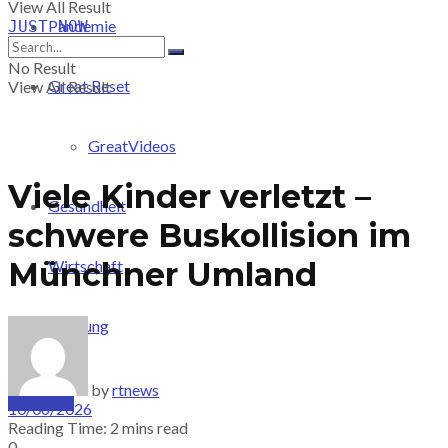
View All Result
Pandemie
JUST-NOW
No Result
Great Reset
View All Result
GreatVideos
Viele Kinder verletzt –
Gesundheit
schwere Buskollision im
Münchner Umland
Wirtschaft
Meinung
by
rtnews
PRICING
10/06/2026
Reading Time: 2 mins read
0