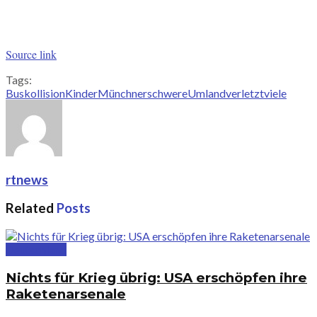
Source link
Tags:
Buskollision
Kinder
Münchner
schwere
Umland
verletzt
viele
rtnews
Related
Posts
Deutschland
Nichts für Krieg übrig: USA erschöpfen ihre
Raketenarsenale