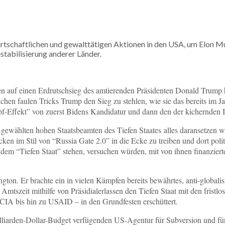
tschaftlichen und gewalttätigen Aktionen in den USA, um Elon Mu
tabilisierung anderer Länder.
hen auf einen Erdrutschsieg des amtierenden Präsidenten Donald Trump
hen faulen Tricks Trump den Sieg zu stehlen, wie sie das bereits im J
fekt” von zuerst Bidens Kandidatur und dann den der kichernden Id
ht gewählten hohen Staatsbeamten des Tiefen Staates alles daransetzen 
cken im Stil von “Russia Gate 2.0” in die Ecke zu treiben und dort poli
er dem “Tiefen Staat” stehen, versuchen würden, mit von ihnen finanzie
ton. Er brachte ein in vielen Kämpfen bereits bewährtes, anti-globalis
 Amtszeit mithilfe von Präsidialerlassen den Tiefen Staat mit den fris
CIA bis hin zu USAID – in den Grundfesten erschüttert.
-Milliarden-Dollar-Budget verfügenden US-Agentur für Subversion und 