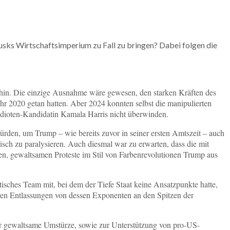
sks Wirtschaftsimperium zu Fall zu bringen? Dabei folgen die
 hin. Die einzige Ausnahme wäre gewesen, den starken Kräften des
ahr 2020 getan hatten. Aber 2024 konnten selbst die manipulierten
ioten-Kandidatin Kamala Harris nicht überwinden.
würden, um Trump – wie bereits zuvor in seiner ersten Amtszeit – auch
tisch zu paralysieren. Auch diesmal war zu erwarten, dass die mit
rten, gewaltsamen Proteste im Stil von Farbenrevolutionen Trump aus
tisches Team mit, bei dem der Tiefe Staat keine Ansatzpunkte hatte,
tlosen Entlassungen von dessen Exponenten an den Spitzen der
für gewaltsame Umstürze, sowie zur Unterstützung von pro-US-