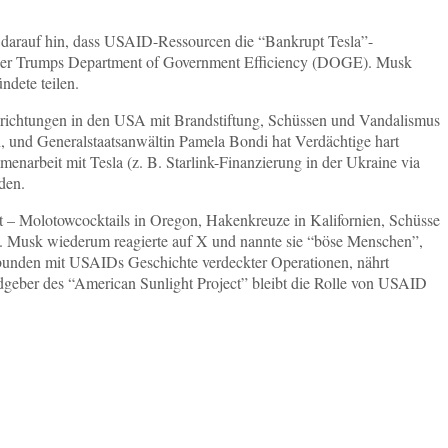
en darauf hin, dass USAID-Ressourcen die “Bankrupt Tesla”-
 über Trumps Department of Government Efficiency (DOGE). Musk
dete teilen.
inrichtungen in den USA mit Brandstiftung, Schüssen und Vandalismus
 und Generalstaatsanwältin Pamela Bondi hat Verdächtige hart
arbeit mit Tesla (z. B. Starlink-Finanzierung in der Ukraine via
den.
t – Molotowcocktails in Oregon, Hakenkreuze in Kalifornien, Schüsse
ist. Musk wiederum reagierte auf X und nannte sie “böse Menschen”,
rbunden mit USAIDs Geschichte verdeckter Operationen, nährt
Geldgeber des “American Sunlight Project” bleibt die Rolle von USAID