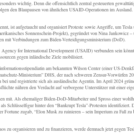
onders wichtig. Denn die offensichtlich zentral gesteuerten gewalttä
olgen den Blaupausen von ähnlichen USAID-Operationen im Ausland. Au
nnt, ist aufgetaucht und organisiert Proteste sowie Angriffe, um Tesl
erikanisches Sonnenschein-Projekt), gegründet von Nina Jankowicz – u
en mit Verbindungen zum Biden-Verteidigungsministerium (DoD).
S. Agency for International Development (USAID) verbunden sein könnten
sourcen gegen inländische Ziele mobilisiert.
sinformationsstipendiatin am bekannten Wilson Center (einer US-Denkfab
matschutz-Ministerium” DHS, der nach schweren Zensur-Vorwürfen 202
n bei und registrierte sich als ausländische Agentin. Im April 2024 grü
lüchte nähren den Verdacht auf verborgene Unterstützer mit einer ei
nzen mit. Als ehemaliger Biden-DoD-Mitarbeiter und Spross einer wohl
ls Schlüsselfigur hinter den “Bankrupt Tesla”-Protesten identifiziert. 
r Fortune zugab, “Elon Musk zu ruinieren – sein Imperium zu Fall zu
s zu organisieren und zu finanzieren, werde demnach jetzt gegen Tesla