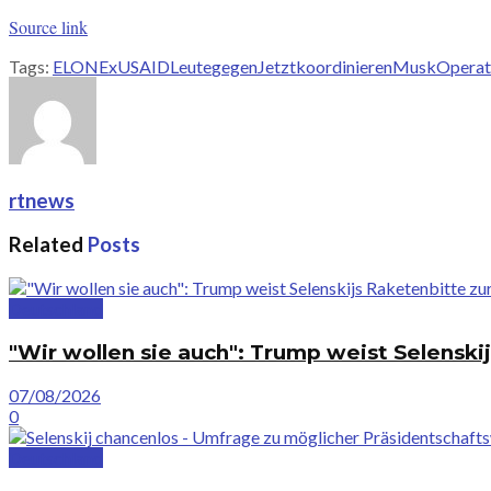
Source link
Tags:
ELON
ExUSAIDLeute
gegen
Jetzt
koordinieren
Musk
Operat
rtnews
Related
Posts
Deutschland
"Wir wollen sie auch": Trump weist Selenski
07/08/2026
0
Deutschland