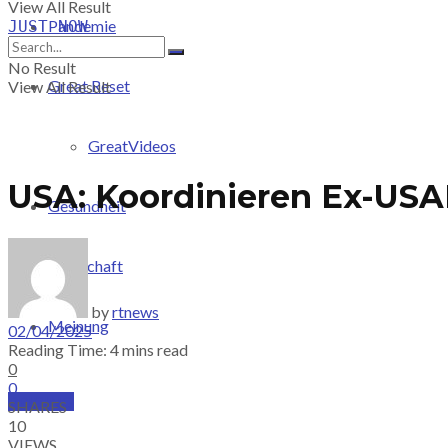
View All Result
Pandemie
JUST-NOW
No Result
Great Reset
View All Result
GreatVideos
USA: Koordinieren Ex-USA
Gesundheit
Wirtschaft
by
rtnews
Meinung
02/04/2025
Reading Time: 4 mins read
0
0
PRICING
SHARES
10
VIEWS