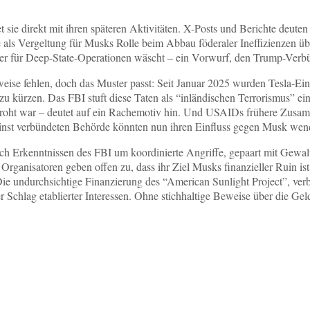
 sie direkt mit ihren späteren Aktivitäten. X-Posts und Berichte deut
e als Vergeltung für Musks Rolle beim Abbau föderaler Ineffizienzen
er für Deep-State-Operationen wäscht – ein Vorwurf, den Trump-Verbün
eise fehlen, doch das Muster passt: Seit Januar 2025 wurden Tesla-E
rzen. Das FBI stuft diese Taten als “inländischen Terrorismus” ein,
ht war – deutet auf ein Rachemotiv hin. Und USAIDs frühere Zusammen
einst verbündeten Behörde könnten nun ihren Einfluss gegen Musk wen
ch Erkenntnissen des FBI um koordinierte Angriffe, gepaart mit Gewal
. Organisatoren geben offen zu, dass ihr Ziel Musks finanzieller Ruin 
ie undurchsichtige Finanzierung des “American Sunlight Project”, ve
ter Schlag etablierter Interessen. Ohne stichhaltige Beweise über die 