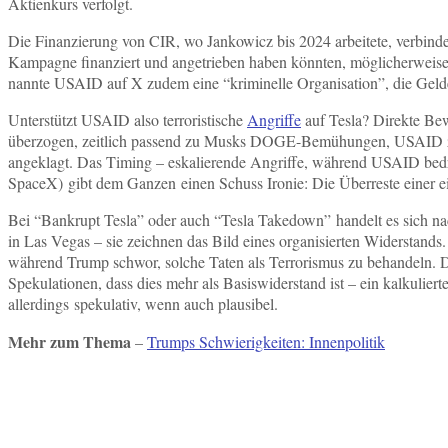
Aktienkurs verfolgt.
Die Finanzierung von CIR, wo Jankowicz bis 2024 arbeitete, verbindet
Kampagne finanziert und angetrieben haben könnten, möglicherweis
nannte USAID auf X zudem eine “kriminelle Organisation”, die Geld
Unterstützt USAID also terroristische
Angriffe
auf Tesla? Direkte Bew
überzogen, zeitlich passend zu Musks DOGE-Bemühungen, USAID zu kü
angeklagt. Das Timing – eskalierende Angriffe, während USAID bedro
SpaceX) gibt dem Ganzen einen Schuss Ironie: Die Überreste einer 
Bei “Bankrupt Tesla” oder auch “Tesla Takedown” handelt es sich na
in Las Vegas – sie zeichnen das Bild eines organisierten Widerstands
während Trump schwor, solche Taten als Terrorismus zu behandeln. D
Spekulationen, dass dies mehr als Basiswiderstand ist – ein kalkulier
allerdings spekulativ, wenn auch plausibel.
Mehr zum Thema
–
Trumps Schwierigkeiten: Innenpolitik