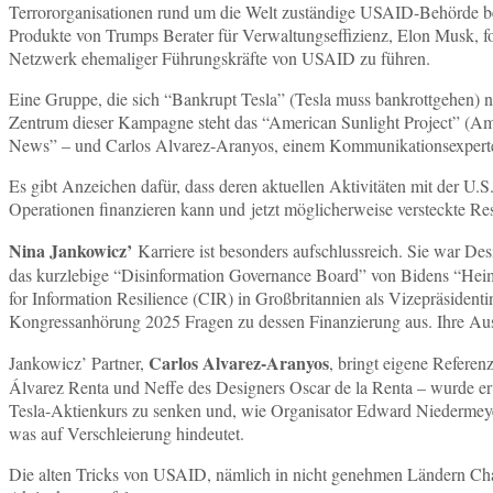
Terrororganisationen rund um die Welt zuständige USAID-Behörde bes
Produkte von Trumps Berater für Verwaltungseffizienz, Elon Musk, f
Netzwerk ehemaliger Führungskräfte von USAID zu führen.
Eine Gruppe, die sich “Bankrupt Tesla” (Tesla muss bankrottgehen) ne
Zentrum dieser Kampagne steht das “American Sunlight Project” (Am
News” – und Carlos Alvarez-Aranyos, einem Kommunikationsexpert
Es gibt Anzeichen dafür, dass deren aktuellen Aktivitäten mit der U.
Operationen finanzieren kann und jetzt möglicherweise versteckte Res
Nina Jankowicz’
Karriere ist besonders aufschlussreich. Sie war De
das kurzlebige “Disinformation Governance Board” von Bidens “Hei
for Information Resilience (CIR) in Großbritannien als Vizepräsidenti
Kongressanhörung 2025 Fragen zu dessen Finanzierung aus. Ihre Ausf
Carlos Alvarez-Aranyos
Jankowicz’ Partner,
, bringt eigene Refere
Álvarez Renta und Neffe des Designers Oscar de la Renta – wurde er a
Tesla-Aktienkurs zu senken und, wie Organisator Edward Niedermeye
was auf Verschleierung hindeutet.
Die alten Tricks von USAID, nämlich in nicht genehmen Ländern Chao