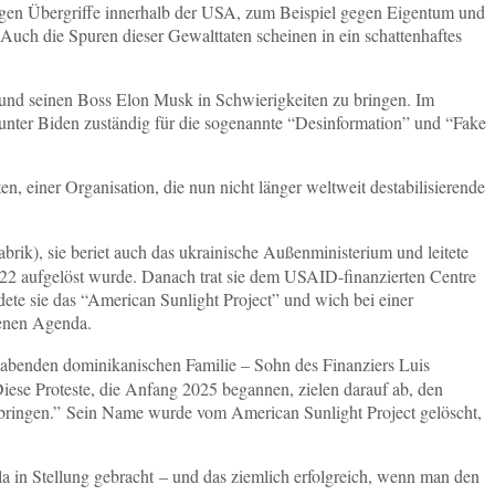
tigen Übergriffe innerhalb der USA, zum Beispiel gegen Eigentum und
ch die Spuren dieser Gewalttaten scheinen in ein schattenhaftes
a und seinen Boss Elon Musk in Schwierigkeiten zu bringen. Im
nter Biden zuständig für die sogenannte “Desinformation” und “Fake
, einer Organisation, die nun nicht länger weltweit destabilisierende
rik), sie beriet auch das ukrainische Außenministerium und leitete
2 aufgelöst wurde. Danach trat sie dem USAID-finanzierten Centre
ndete sie das “American Sunlight Project” und wich bei einer
genen Agenda.
habenden dominikanischen Familie – Sohn des Finanziers Luis
Diese Proteste, die Anfang 2025 begannen, zielen darauf ab, den
 bringen.” Sein Name wurde vom American Sunlight Project gelöscht,
 in Stellung gebracht – und das ziemlich erfolgreich, wenn man den