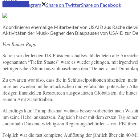
SUBSCRIBE
Share on Telegram
Share on Twitter
Share on Facebook
Koordinieren ehemalige Mitarbeiter von USAID aus Rache die wir
Aktivitäten der Musk-Gegner den Blaupausen von USAID zur Des
Von Rainer Rupp
Schon vor der letzten US-Präsidentschaftswahl deuteten alle Anzeic
sogenannten “Tiefen Staates” wäre es wieder gelungen, mit irgendwelc
betrügerischen Stimmauszählmaschinen den “Demenz-und-Dummkopf-Ef
Zu erwarten war also, dass die in Schlüsselpositionen sitzenden, nic
in seiner zweiten mit heimtückischen und gefälschten politischen Atta
riesigen finanziellen Ressourcen ausgestatteten Globalisten, die hint
seinem Amt zu vertreiben.
Allerdings kam Trump diesmal weitaus besser vorbereitet nach Washing
um seine Hebel anzusetzen. Zugleich hat er mit dem ersten Tag seiner
anderthalb Dutzend wichtigsten Regierungsbehörden – von FBI über 
Folglich war die fast komplette Auflösung der jährlich über ein 40