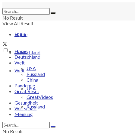
No Result
View All Result
Login
Home
Home
Deutschland
Deutschland
Welt
USA
Welt
Russland
China
Pandemie
USA
Great Reset
GreatVideos
Gesundheit
Russland
Wirtschaft
Meinung
China
No Result