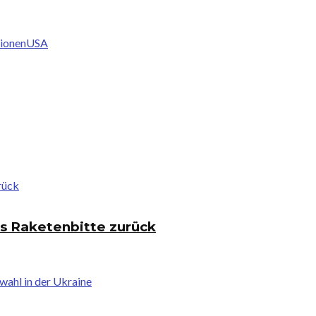
ionen
USA
js Raketenbitte zurück