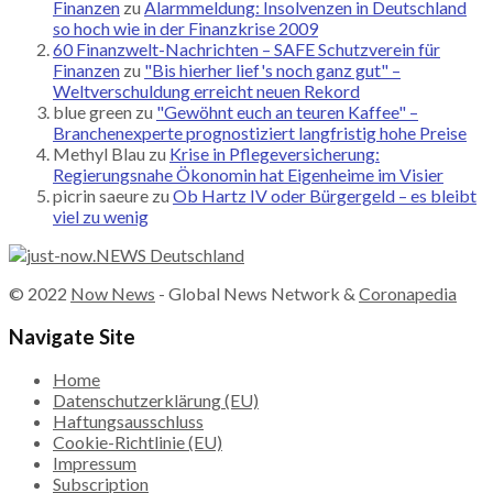
Finanzen
zu
Alarmmeldung: Insolvenzen in Deutschland
so hoch wie in der Finanzkrise 2009
60 Finanzwelt-Nachrichten – SAFE Schutzverein für
Finanzen
zu
"Bis hierher lief's noch ganz gut" –
Weltverschuldung erreicht neuen Rekord
blue green
zu
"Gewöhnt euch an teuren Kaffee" –
Branchenexperte prognostiziert langfristig hohe Preise
Methyl Blau
zu
Krise in Pflegeversicherung:
Regierungsnahe Ökonomin hat Eigenheime im Visier
picrin saeure
zu
Ob Hartz IV oder Bürgergeld – es bleibt
viel zu wenig
© 2022
Now News
- Global News Network &
Coronapedia
Navigate Site
Home
Datenschutzerklärung (EU)
Haftungsausschluss
Cookie-Richtlinie (EU)
Impressum
Subscription