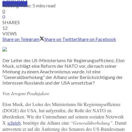
SUBSCRIBE
Reading Time: 5 mins read
0
0
SHARES
12
VIEWS
Share on Telegram
Share on Twitter
Share on Facebook
Der Leiter des US-Ministeriums für Regierungseffizienz, Elon
Musk, schlägt eine Reform der NATO vor, die nach seiner
Meinung zu einem Anachronismus wurde. Ist eine
“Generalüberholung” der Allianz unter Berücksichtigung der
Interessen Russlands und der USA umsetzbar?
Von Jewgeni Posdnjakow
Elon Musk, der Leiter des Ministeriums für Regierungseffizienz
(DOGE) der USA, hat aufgerufen, die Rolle der NATO zu
überdenken. Wie der Unternehmer auf seinem sozialen Netzwerk
X
schrieb
, benötige die Allianz eine
“Generalüberholung”
. Damit
antwortete er auf die Äußerung des Senators des US-Bundesstaats