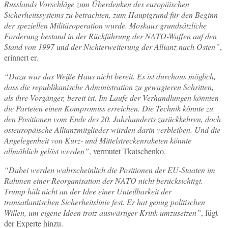
Russlands Vorschläge zum Überdenken des europäischen
Sicherheitssystems zu betrachten, zum Hauptgrund für den Beginn
der speziellen Militäroperation wurde. Moskaus grundsätzliche
Forderung bestand in der Rückführung der NATO-Waffen auf den
Stand von 1997 und der Nichterweiterung der Allianz nach Osten”
,
erinnert er.
“Dazu war das Weiße Haus nicht bereit. Es ist durchaus möglich,
dass die republikanische Administration zu gewagteren Schritten,
als ihre Vorgänger, bereit ist. Im Laufe der Verhandlungen könnten
die Parteien einen Kompromiss erreichen. Die Technik könnte zu
den Positionen vom Ende des 20. Jahrhunderts zurückkehren, doch
osteuropäische Allianzmitglieder würden darin verbleiben. Und die
Angelegenheit von Kurz- und Mittelstreckenraketen könnte
allmählich gelöst werden”
, vermutet Tkatschenko.
“Dabei werden wahrscheinlich die Positionen der EU-Staaten im
Rahmen einer Reorganisation der NATO nicht berücksichtigt.
Trump hält nicht an der Idee einer Unteilbarkeit der
transatlantischen Sicherheitslinie fest. Er hat genug politischen
Willen, um eigene Ideen trotz auswärtiger Kritik umzusetzen”
, fügt
der Experte hinzu.