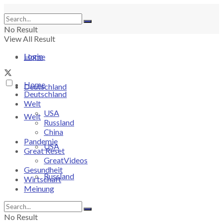
No Result
View All Result
Login
Home
Home
Deutschland
Deutschland
Welt
USA
Welt
Russland
China
Pandemie
USA
Great Reset
GreatVideos
Gesundheit
Russland
Wirtschaft
Meinung
China
No Result