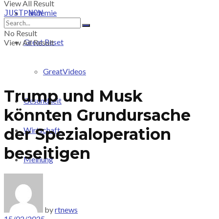
View All Result
Pandemie
JUST-NOW
No Result
Great Reset
View All Result
GreatVideos
Trump und Musk
Gesundheit
könnten Grundursache
der Spezialoperation
Wirtschaft
beseitigen
Meinung
PRICING
by
rtnews
15/02/2025