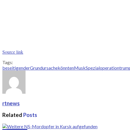
Source link
Tags:
beseitigen
der
Grundursache
könnten
Musk
Spezialoperation
trum
rtnews
Related
Posts