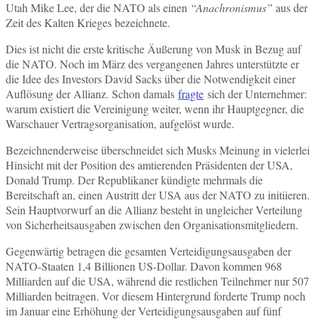
Utah Mike Lee, der die NATO als einen
“Anachronismus”
aus der
Zeit des Kalten Krieges bezeichnete.
Dies ist nicht die erste kritische Äußerung von Musk in Bezug auf
die NATO. Noch im März des vergangenen Jahres unterstützte er
die Idee des Investors David Sacks über die Notwendigkeit einer
Auflösung der Allianz. Schon damals
fragte
sich der Unternehmer:
warum existiert die Vereinigung weiter, wenn ihr Hauptgegner, die
Warschauer Vertragsorganisation, aufgelöst wurde.
Bezeichnenderweise überschneidet sich Musks Meinung in vielerlei
Hinsicht mit der Position des amtierenden Präsidenten der USA,
Donald Trump. Der Republikaner kündigte mehrmals die
Bereitschaft an, einen Austritt der USA aus der NATO zu initiieren.
Sein Hauptvorwurf an die Allianz besteht in ungleicher Verteilung
von Sicherheitsausgaben zwischen den Organisationsmitgliedern.
Gegenwärtig betragen die gesamten Verteidigungsausgaben der
NATO-Staaten 1,4 Billionen US-Dollar. Davon kommen 968
Milliarden auf die USA, während die restlichen Teilnehmer nur 507
Milliarden beitragen. Vor diesem Hintergrund forderte Trump noch
im Januar eine Erhöhung der Verteidigungsausgaben auf fünf