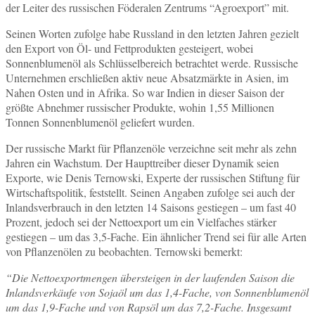
der Leiter des russischen Föderalen Zentrums “Agroexport” mit.
Seinen Worten zufolge habe Russland in den letzten Jahren gezielt
den Export von Öl- und Fettprodukten gesteigert, wobei
Sonnenblumenöl als Schlüsselbereich betrachtet werde. Russische
Unternehmen erschließen aktiv neue Absatzmärkte in Asien, im
Nahen Osten und in Afrika. So war Indien in dieser Saison der
größte Abnehmer russischer Produkte, wohin 1,55 Millionen
Tonnen Sonnenblumenöl geliefert wurden.
Der russische Markt für Pflanzenöle verzeichne seit mehr als zehn
Jahren ein Wachstum. Der Haupttreiber dieser Dynamik seien
Exporte, wie Denis Ternowski, Experte der russischen Stiftung für
Wirtschaftspolitik, feststellt. Seinen Angaben zufolge sei auch der
Inlandsverbrauch in den letzten 14 Saisons gestiegen – um fast 40
Prozent, jedoch sei der Nettoexport um ein Vielfaches stärker
gestiegen – um das 3,5-Fache. Ein ähnlicher Trend sei für alle Arten
von Pflanzenölen zu beobachten. Ternowski bemerkt:
“Die Nettoexportmengen übersteigen in der laufenden Saison die
Inlandsverkäufe von Sojaöl um das 1,4-Fache, von Sonnenblumenöl
um das 1,9-Fache und von Rapsöl um das 7,2-Fache. Insgesamt