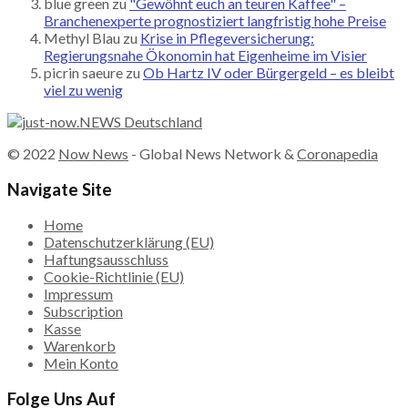
blue green
zu
"Gewöhnt euch an teuren Kaffee" –
Branchenexperte prognostiziert langfristig hohe Preise
Methyl Blau
zu
Krise in Pflegeversicherung:
Regierungsnahe Ökonomin hat Eigenheime im Visier
picrin saeure
zu
Ob Hartz IV oder Bürgergeld – es bleibt
viel zu wenig
© 2022
Now News
- Global News Network &
Coronapedia
Navigate Site
Home
Datenschutzerklärung (EU)
Haftungsausschluss
Cookie-Richtlinie (EU)
Impressum
Subscription
Kasse
Warenkorb
Mein Konto
Folge Uns Auf