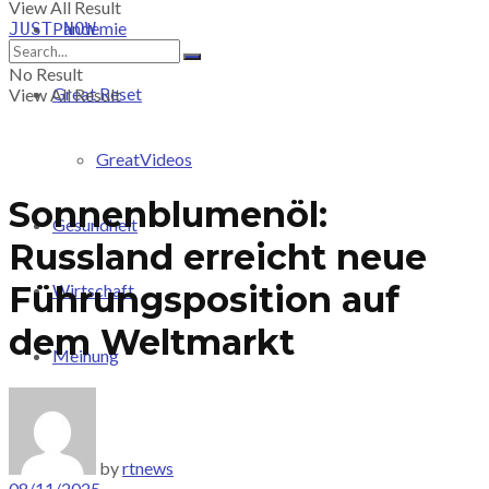
View All Result
Pandemie
JUST-NOW
No Result
Great Reset
View All Result
GreatVideos
Sonnenblumenöl:
Gesundheit
Russland erreicht neue
Führungsposition auf
Wirtschaft
dem Weltmarkt
Meinung
PRICING
by
rtnews
08/11/2025