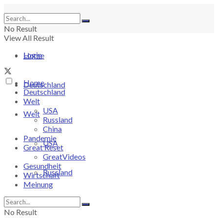
No Result
View All Result
Login
Home
Home
Deutschland
Deutschland
Welt
USA
Welt
Russland
China
Pandemie
USA
Great Reset
GreatVideos
Gesundheit
Russland
Wirtschaft
Meinung
China
No Result