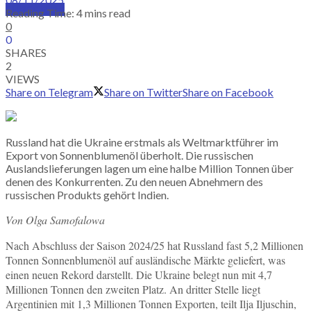
SUBSCRIBE
Reading Time: 4 mins read
0
0
SHARES
2
VIEWS
Share on Telegram
Share on Twitter
Share on Facebook
Russland hat die Ukraine erstmals als Weltmarktführer im
Export von Sonnenblumenöl überholt. Die russischen
Auslandslieferungen lagen um eine halbe Million Tonnen über
denen des Konkurrenten. Zu den neuen Abnehmern des
russischen Produkts gehört Indien.
Von Olga Samofalowa
Nach Abschluss der Saison 2024/25 hat Russland fast 5,2 Millionen
Tonnen Sonnenblumenöl auf ausländische Märkte geliefert, was
einen neuen Rekord darstellt. Die Ukraine belegt nun mit 4,7
Millionen Tonnen den zweiten Platz. An dritter Stelle liegt
Argentinien mit 1,3 Millionen Tonnen Exporten, teilt Ilja Iljuschin,