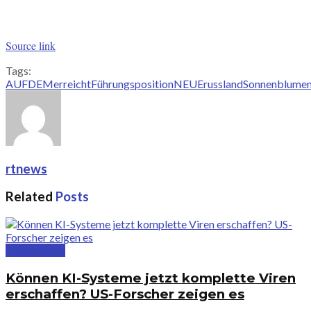
Source link
Tags:
AUF
DEM
erreicht
Führungsposition
NEUE
russland
Sonnenblumen
rtnews
Related
Posts
Deutschland
Können KI-Systeme jetzt komplette Viren
erschaffen? US-Forscher zeigen es