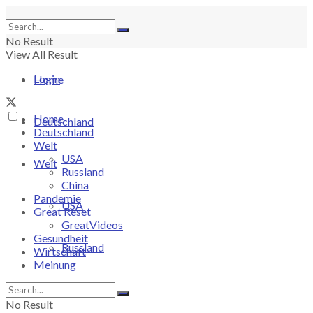
No Result
View All Result
Login
Home
Home
Deutschland
Deutschland
Welt
USA
Welt
Russland
China
Pandemie
USA
Great Reset
GreatVideos
Gesundheit
Russland
Wirtschaft
Meinung
China
No Result