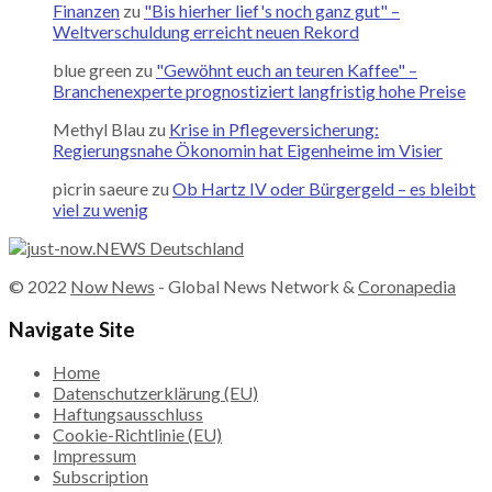
Finanzen
zu
"Bis hierher lief's noch ganz gut" –
Weltverschuldung erreicht neuen Rekord
blue green
zu
"Gewöhnt euch an teuren Kaffee" –
Branchenexperte prognostiziert langfristig hohe Preise
Methyl Blau
zu
Krise in Pflegeversicherung:
Regierungsnahe Ökonomin hat Eigenheime im Visier
picrin saeure
zu
Ob Hartz IV oder Bürgergeld – es bleibt
viel zu wenig
© 2022
Now News
- Global News Network &
Coronapedia
Navigate Site
Home
Datenschutzerklärung (EU)
Haftungsausschluss
Cookie-Richtlinie (EU)
Impressum
Subscription