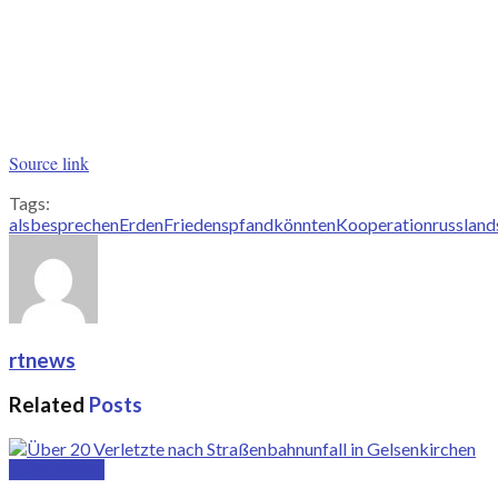
Source link
Tags:
als
besprechen
Erden
Friedenspfand
könnten
Kooperation
russland
rtnews
Related
Posts
Deutschland