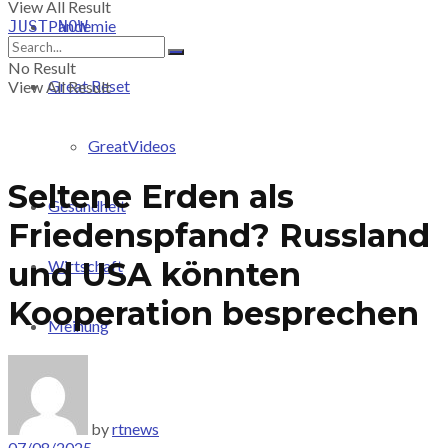
View All Result
Pandemie
JUST-NOW
No Result
Great Reset
View All Result
GreatVideos
Seltene Erden als
Gesundheit
Friedenspfand? Russland
und USA könnten
Wirtschaft
Kooperation besprechen
Meinung
PRICING
by
rtnews
07/08/2025