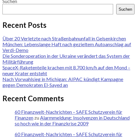
Suchen
Suchen
Recent Posts
Über 20 Verletzte nach Straßenbahnunfall in Gelsenkirchen
München: Lebens­lange Haft nach gezieltem Autoanschlag auf
Verdi-Demo
Die Sonderoperation in der Ukraine verändert das System der
Militärführung
SpaceX-Raketenteile krachen mit 8.700 km/h auf den Mond –
neuer Krater entsteht
Nach Vorwahlsieg in Michigan: AIPAC kündigt Kampagne
gegen Demokraten El-Sayed an
Recent Comments
60 Finanzwelt-Nachrichten – SAFE Schutzverein für
Finanzen
zu
Alarmmeldung: Insolvenzen in Deutschland
so hoch wie in der Finanzkrise 2009
60 Finanzwelt-Nachrichten – SAFE Schutzverein für