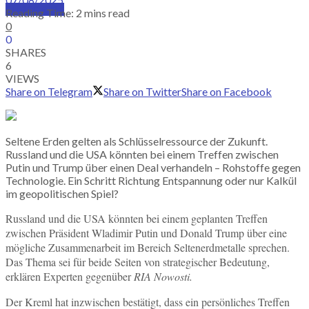
SUBSCRIBE
Reading Time: 2 mins read
0
0
SHARES
6
VIEWS
Share on Telegram
Share on Twitter
Share on Facebook
Seltene Erden gelten als Schlüsselressource der Zukunft.
Russland und die USA könnten bei einem Treffen zwischen
Putin und Trump über einen Deal verhandeln – Rohstoffe gegen
Technologie. Ein Schritt Richtung Entspannung oder nur Kalkül
im geopolitischen Spiel?
Russland und die USA könnten bei einem geplanten Treffen
zwischen Präsident Wladimir Putin und Donald Trump über eine
mögliche Zusammenarbeit im Bereich Seltenerdmetalle sprechen.
Das Thema sei für beide Seiten von strategischer Bedeutung,
erklären Experten gegenüber
RIA Nowosti.
Der Kreml hat inzwischen bestätigt, dass ein persönliches Treffen