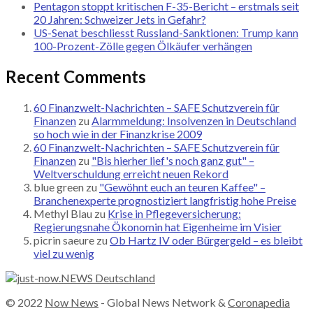
Pentagon stoppt kritischen F-35-Bericht – erstmals seit
20 Jahren: Schweizer Jets in Gefahr?
US-Senat beschliesst Russland-Sanktionen: Trump kann
100-Prozent-Zölle gegen Ölkäufer verhängen
Recent Comments
60 Finanzwelt-Nachrichten – SAFE Schutzverein für
Finanzen
zu
Alarmmeldung: Insolvenzen in Deutschland
so hoch wie in der Finanzkrise 2009
60 Finanzwelt-Nachrichten – SAFE Schutzverein für
Finanzen
zu
"Bis hierher lief's noch ganz gut" –
Weltverschuldung erreicht neuen Rekord
blue green
zu
"Gewöhnt euch an teuren Kaffee" –
Branchenexperte prognostiziert langfristig hohe Preise
Methyl Blau
zu
Krise in Pflegeversicherung:
Regierungsnahe Ökonomin hat Eigenheime im Visier
picrin saeure
zu
Ob Hartz IV oder Bürgergeld – es bleibt
viel zu wenig
© 2022
Now News
- Global News Network &
Coronapedia