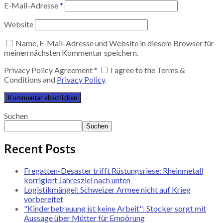
E-Mail-Adresse
*
Website
Name, E-Mail-Adresse und Website in diesem Browser für
meinen nächsten Kommentar speichern.
Privacy Policy Agreement
*
I agree to the Terms &
Conditions and
Privacy Policy
.
Suchen
Suchen
Recent Posts
Fregatten-Desaster trifft Rüstungsriese: Rheinmetall
korrigiert Jahresziel nach unten
Logistikmängel: Schweizer Armee nicht auf Krieg
vorbereitet
"Kinderbetreuung ist keine Arbeit": Stocker sorgt mit
Aussage über Mütter für Empörung