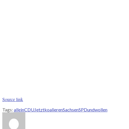
Source link
Tags:
allein
CDU
Jetzt
koalieren
Sachsen
SPD
und
wollen