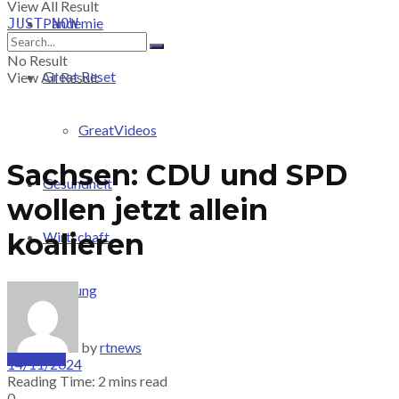
View All Result
Pandemie
JUST-NOW
No Result
Great Reset
View All Result
GreatVideos
Sachsen: CDU und SPD
Gesundheit
wollen jetzt allein
koalieren
Wirtschaft
Meinung
by
rtnews
PRICING
14/11/2024
Reading Time: 2 mins read
0