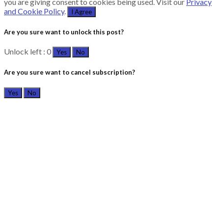
you are giving consent to cookies being used. Visit our
Privacy
and Cookie Policy
.
I Agree
Are you sure want to unlock this post?
Unlock left : 0
Yes
No
Are you sure want to cancel subscription?
Yes
No