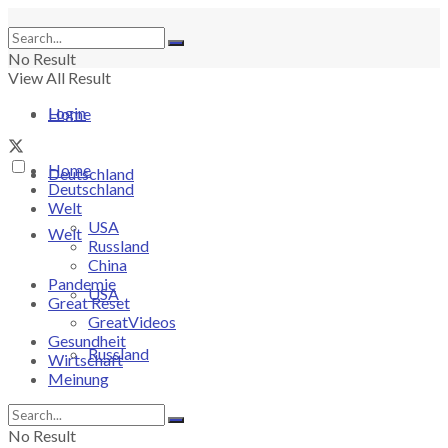
No Result
View All Result
Login
Home
Home
Deutschland
Deutschland
Welt
USA
Welt
Russland
China
Pandemie
USA
Great Reset
GreatVideos
Gesundheit
Russland
Wirtschaft
Meinung
China
No Result