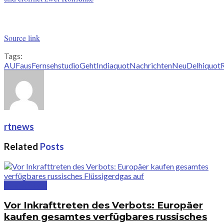
Source link
Tags:
AUF
aus
Fernsehstudio
Geht
Indiaquot
Nachrichten
NeuDelhi
quot
rtnews
Related
Posts
Deutschland
Vor Inkrafttreten des Verbots: Europäer
kaufen gesamtes verfügbares russisches