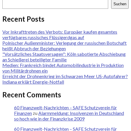
Suchen
Recent Posts
Vor Inkrafttreten des Verbots: Europäer kaufen gesamtes
verfügbares russisches Flüssigerdgas auf
Polnischer Außenminister: Verlegung der russischen Botschaft
heißt Abbruch der Beziehungen
"Vorsätzliches Staatsversagen": Köln sabotierte Abschiebung
an Schießerei beteiligter Familie
Medien: Frankreich bindet Automobilindustrie in Produktion
von Militärdrohnen ein
Erreicht der Drohnenkrieg im Schwarzen Meer US-Autofahrer?
Indiana erklärt Energie-Notfall
Recent Comments
60 Finanzwelt-Nachrichten – SAFE Schutzverein für
Finanzen
zu
Alarmmeldung: Insolvenzen in Deutschland
so hoch wie in der Finanzkrise 2009
60 Finanzwelt-Nachrichten – SAFE Schutzverein für