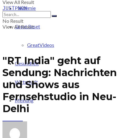
View All Result
Pandemie
JUST-NOW
No Result
Great Reset
View All Result
GreatVideos
"RT India" geht auf
Gesundheit
Sendung: Nachrichten
und Shows aus
Wirtschaft
Fernsehstudio in Neu-
Meinung
Delhi
PRICING