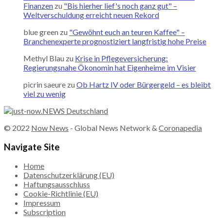
Finanzen
zu
"Bis hierher lief's noch ganz gut" –
Weltverschuldung erreicht neuen Rekord
blue green
zu
"Gewöhnt euch an teuren Kaffee" –
Branchenexperte prognostiziert langfristig hohe Preise
Methyl Blau
zu
Krise in Pflegeversicherung:
Regierungsnahe Ökonomin hat Eigenheime im Visier
picrin saeure
zu
Ob Hartz IV oder Bürgergeld – es bleibt
viel zu wenig
© 2022
Now News
- Global News Network &
Coronapedia
Navigate Site
Home
Datenschutzerklärung (EU)
Haftungsausschluss
Cookie-Richtlinie (EU)
Impressum
Subscription