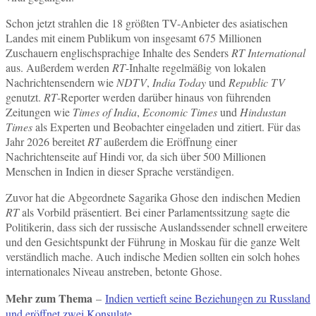
Schon jetzt strahlen die 18 größten TV-Anbieter des asiatischen
Landes mit einem Publikum von insgesamt 675 Millionen
Zuschauern englischsprachige Inhalte des Senders
RT International
aus. Außerdem werden
RT
-Inhalte regelmäßig von lokalen
Nachrichtensendern wie
NDTV
,
India Today
und
Republic TV
genutzt.
RT
-Reporter werden darüber hinaus von führenden
Zeitungen wie
Times of India
,
Economic Times
und
Hindustan
Times
als Experten und Beobachter eingeladen und zitiert. Für das
Jahr 2026 bereitet
RT
außerdem die Eröffnung einer
Nachrichtenseite auf Hindi vor, da sich über 500 Millionen
Menschen in Indien in dieser Sprache verständigen.
Zuvor hat die Abgeordnete Sagarika Ghose den indischen Medien
RT
als Vorbild präsentiert. Bei einer Parlamentssitzung sagte die
Politikerin, dass sich der russische Auslandssender schnell erweitere
und den Gesichtspunkt der Führung in Moskau für die ganze Welt
verständlich mache. Auch indische Medien sollten ein solch hohes
internationales Niveau anstreben, betonte Ghose.
Mehr zum Thema
–
Indien vertieft seine Beziehungen zu Russland
und eröffnet zwei Konsulate