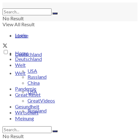
No Result
View All Result
Login
Home
Home
Deutschland
Deutschland
Welt
USA
Welt
Russland
China
Pandemie
USA
Great Reset
GreatVideos
Gesundheit
Russland
Wirtschaft
Meinung
China
No Result