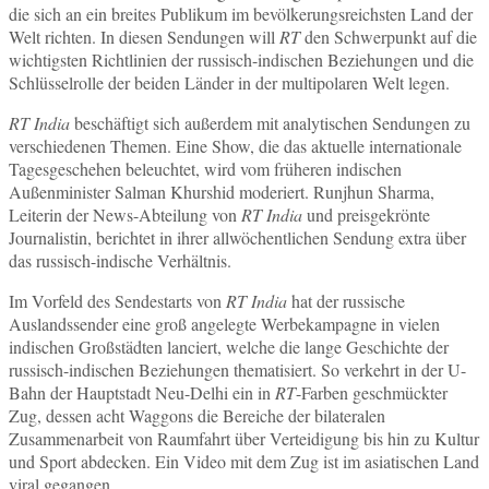
die sich an ein breites Publikum im bevölkerungsreichsten Land der
Welt richten. In diesen Sendungen will
RT
den Schwerpunkt auf die
wichtigsten Richtlinien der russisch-indischen Beziehungen und die
Schlüsselrolle der beiden Länder in der multipolaren Welt legen.
RT India
beschäftigt sich außerdem mit analytischen Sendungen zu
verschiedenen Themen. Eine Show, die das aktuelle internationale
Tagesgeschehen beleuchtet, wird vom früheren indischen
Außenminister Salman Khurshid moderiert. Runjhun Sharma,
Leiterin der News-Abteilung von
RT India
und preisgekrönte
Journalistin, berichtet in ihrer allwöchentlichen Sendung extra über
das russisch-indische Verhältnis.
Im Vorfeld des Sendestarts von
RT India
hat der russische
Auslandssender eine groß angelegte Werbekampagne in vielen
indischen Großstädten lanciert, welche die lange Geschichte der
russisch-indischen Beziehungen thematisiert. So verkehrt in der U-
Bahn der Hauptstadt Neu-Delhi ein in
RT
-Farben geschmückter
Zug, dessen acht Waggons die Bereiche der bilateralen
Zusammenarbeit von Raumfahrt über Verteidigung bis hin zu Kultur
und Sport abdecken. Ein Video mit dem Zug ist im asiatischen Land
viral gegangen.