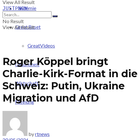
View All Result
Pandemie
JUST-NOW
No Result
Great Reset
View All Result
GreatVideos
Roger Köppel bringt
Gesundheit
Charlie-Kirk-Format in die
Schweiz: Putin, Ukraine
Wirtschaft
Migration und AfD
Meinung
PRICING
by
rtnews
20/05/2026