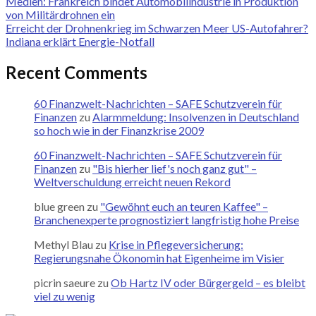
Medien: Frankreich bindet Automobilindustrie in Produktion
von Militärdrohnen ein
Erreicht der Drohnenkrieg im Schwarzen Meer US-Autofahrer?
Indiana erklärt Energie-Notfall
Recent Comments
60 Finanzwelt-Nachrichten – SAFE Schutzverein für
Finanzen
zu
Alarmmeldung: Insolvenzen in Deutschland
so hoch wie in der Finanzkrise 2009
60 Finanzwelt-Nachrichten – SAFE Schutzverein für
Finanzen
zu
"Bis hierher lief's noch ganz gut" –
Weltverschuldung erreicht neuen Rekord
blue green
zu
"Gewöhnt euch an teuren Kaffee" –
Branchenexperte prognostiziert langfristig hohe Preise
Methyl Blau
zu
Krise in Pflegeversicherung:
Regierungsnahe Ökonomin hat Eigenheime im Visier
picrin saeure
zu
Ob Hartz IV oder Bürgergeld – es bleibt
viel zu wenig