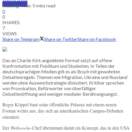
SUBSCRIBE
Reading Time: 5 mins read
0
0
SHARES
7
VIEWS
Share on Telegram
Share on Twitter
Share on Facebook
Das an Charlie Kirk angelehnte Format setzt auf offene
Konfrontation mit Publikum und Studenten. In Teilen der
deutschsprachigen Medien gilt es als Bruch mit gewohnten
Debattenregeln. Themen wie Migration, Ukraine und Russland
werden ohne Ausweichstrategie diskutiert. Kritiker sprechen
von Provokation, Befürworter von überfälliger
Debattenöffnung und weniger medialer Berührungsangst.
Roger Köppel baut seine öffentliche Präsenz mit einem neuen
Format weiter aus, das sich an amerikanischen Campus-Debatten
orientiert.
Der
Weltwoche-
Chef übernimmt damit ein Konzept, das in den USA