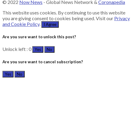
© 2022
Now News
- Global News Network &
Coronapedia
This website uses cookies. By continuing to use this website
you are giving consent to cookies being used. Visit our
Privacy
and Cookie Policy
.
I Agree
Are you sure want to unlock this post?
Unlock left : 0
Yes
No
Are you sure want to cancel subscription?
Yes
No