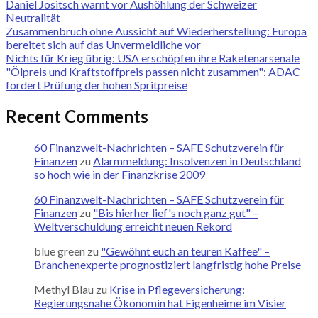
Daniel Jositsch warnt vor Aushöhlung der Schweizer
Neutralität
Zusammenbruch ohne Aussicht auf Wiederherstellung: Europa
bereitet sich auf das Unvermeidliche vor
Nichts für Krieg übrig: USA erschöpfen ihre Raketenarsenale
"Ölpreis und Kraftstoffpreis passen nicht zusammen": ADAC
fordert Prüfung der hohen Spritpreise
Recent Comments
60 Finanzwelt-Nachrichten – SAFE Schutzverein für
Finanzen
zu
Alarmmeldung: Insolvenzen in Deutschland
so hoch wie in der Finanzkrise 2009
60 Finanzwelt-Nachrichten – SAFE Schutzverein für
Finanzen
zu
"Bis hierher lief's noch ganz gut" –
Weltverschuldung erreicht neuen Rekord
blue green
zu
"Gewöhnt euch an teuren Kaffee" –
Branchenexperte prognostiziert langfristig hohe Preise
Methyl Blau
zu
Krise in Pflegeversicherung:
Regierungsnahe Ökonomin hat Eigenheime im Visier