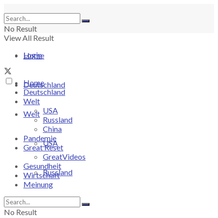
No Result
View All Result
Login
Home
Home
Deutschland
Deutschland
Welt
USA
Welt
Russland
China
Pandemie
USA
Great Reset
GreatVideos
Gesundheit
Russland
Wirtschaft
Meinung
China
No Result