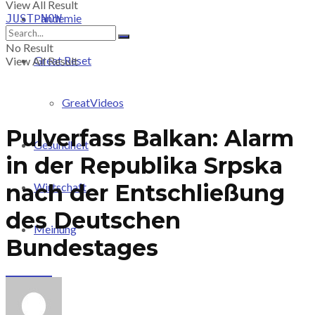
View All Result
Pandemie
JUST-NOW
No Result
Great Reset
View All Result
GreatVideos
Pulverfass Balkan: Alarm
Gesundheit
in der Republika Srpska
nach der Entschließung
Wirtschaft
des Deutschen
Meinung
Bundestages
PRICING