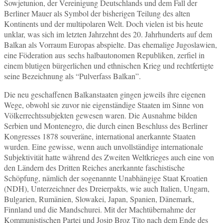
Sowjetunion, der Vereinigung Deutschlands und dem Fall der
Berliner Mauer als Symbol der bisherigen Teilung des alten
Kontinents und der multipolaren Welt. Doch vielen ist bis heute
unklar, was sich im letzten Jahrzehnt des 20. Jahrhunderts auf dem
Balkan als Vorraum Europas abspielte. Das ehemalige Jugoslawien,
eine Föderation aus sechs halbautonomen Republiken, zerfiel in
einem blutigen bürgerlichen und ethnischen Krieg und rechtfertigte
seine Bezeichnung als “Pulverfass Balkan”.
Die neu geschaffenen Balkanstaaten gingen jeweils ihre eigenen
Wege, obwohl sie zuvor nie eigenständige Staaten im Sinne von
Völkerrechtssubjekten gewesen waren. Die Ausnahme bilden
Serbien und Montenegro, die durch einen Beschluss des Berliner
Kongresses 1878 souveräne, international anerkannte Staaten
wurden. Eine gewisse, wenn auch unvollständige internationale
Subjektivität hatte während des Zweiten Weltkrieges auch eine von
den Ländern des Dritten Reiches anerkannte faschistische
Schöpfung, nämlich der sogenannte Unabhängige Staat Kroatien
(NDH), Unterzeichner des Dreierpakts, wie auch Italien, Ungarn,
Bulgarien, Rumänien, Slowakei, Japan, Spanien, Dänemark,
Finnland und die Mandschurei. Mit der Machtübernahme der
Kommunistischen Partei und Josip Broz Tito nach dem Ende des