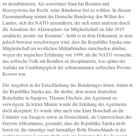
zu destabilisieren. Als souveräner Staat hat Bosnien und
Herzegowina das Recht, seine Bündnisse frei zu wählen. In diesem
Zusammenhang nimmt der Deutsche Bundestag den Willen des
Landes, sich der NATO anzunähern, der sich unter anderem durch
die Annahme des Aktionsplans zur Mitgliedschaft im Jahr 2019
ausdrückt, positiv zur Kenntnis”, heißt es in dem Dokument, in dem
jedoch bewusst verschwiegen wird, dass die Republika Srpska eine
Mitgliedschaft im westlichen Militärbündnis entschieden ablehnt,
wegen der tragischen Erfahrung von 1999, als die NATO versuchte,
das serbische Volk mit Bomben zu disziplinieren, was später der
Auftakt zur Unabhängigkeit der selbsternannten serbischen Provinz
Kosovo war.
Die Angaben in der Entschließung des Bundestages lösten Alarm in
der Republika Srpska aus, die drohte, dem neuen deutschen
Botschafter in Sarajevo, Thomas Fitschen, das Agrément zu
verweigern. In letzter Minute wurde die Erteilung des Agréments
doch akzeptiert. Es wurde aber auch eine klare Botschaft an die
Unitarier von Sarajevo sowie an Deutschland, als Unterzeichner des
Dayton-Abkommens, gesendet, dass die Republika Srpska nicht
bereit ist, die einseitige und fanmäßige Rolle Deutschlands in der
multinationalen Gemeinschaft und sein Eintreten für das Konzept