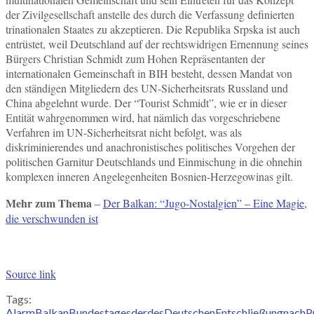
der Zivilgesellschaft anstelle des durch die Verfassung definierten
trinationalen Staates zu akzeptieren. Die Republika Srpska ist auch
entrüstet, weil Deutschland auf der rechtswidrigen Ernennung seines
Bürgers Christian Schmidt zum Hohen Repräsentanten der
internationalen Gemeinschaft in BIH besteht, dessen Mandat von
den ständigen Mitgliedern des UN-Sicherheitsrats Russland und
China abgelehnt wurde. Der “Tourist Schmidt”, wie er in dieser
Entität wahrgenommen wird, hat nämlich das vorgeschriebene
Verfahren im UN-Sicherheitsrat nicht befolgt, was als
diskriminierendes und anachronistisches politisches Vorgehen der
politischen Garnitur Deutschlands und Einmischung in die ohnehin
komplexen inneren Angelegenheiten Bosnien-Herzegowinas gilt.
Mehr zum Thema
–
Der Balkan: “Jugo-Nostalgien” – Eine Magie,
die verschwunden ist
Source link
Tags:
Alarm
Balkan
Bundestages
der
des
Deutschen
Entschließung
nach
P