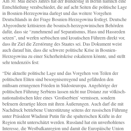
Am 30. Mai dieses Jahres hat der Bundestag in Berlin nämlich eine
Entschließung verabschiedet, die auf acht Seiten die politische Lage
in Bosnien-Herzegowina darlegt und das weitere Vorgehen
Deutschlands in der Frage Bosnien-Herzegowina festlegt. Deutsche
Abgeordnete kritisieren die bosnisch-herzegowinischen Behörden
dafür, dass sie “zunehmend auf Separatismus, Hass und Hassreden
setzen”, und werfen serbischen und kroatischen Führern direkt vor,
dass ihr Ziel die Zerstörung des Staates sei. Das Dokument weist
auch darauf hin, dass die schwere politische Krise in Bosnien-
Herzegowina zu einer Sicherheitskrise eskalieren könnte, und stellt
sehr tendenziös fest:
“Die aktuelle politische Lage und das Vorgehen von Teilen der
politischen Eliten sind besorgniserregend und gefährden den
mühsam errungenen Frieden in Südosteuropa. Angehörige der
politischen Führung Serbiens lassen nicht nur Distanz zur völkisch-
nationalistischen Idee eines ‘Großserbien’ vermissen, sondern
befeuern derartige Ideen mit ihren Äußerungen. Auch darf die mit
Nachdruck betriebene Unterstützung seitens der russischen Führung
unter Präsident Wladimir Putin für die spalterischen Kräfte in der
Region nicht unterschätzt werden. Russland hat ein unverhohlenes
Interesse, die Westbalkanregion und damit die Europäische Union