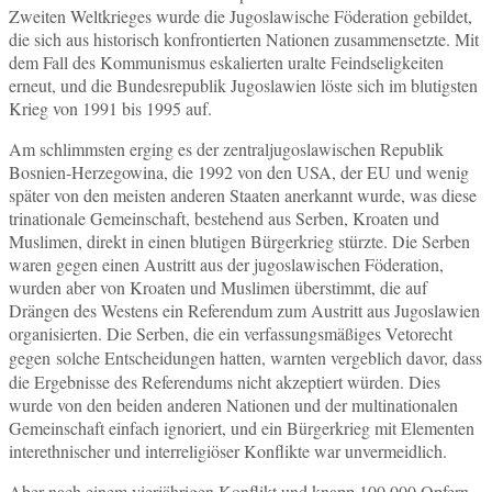
Zweiten Weltkrieges wurde die Jugoslawische Föderation gebildet,
die sich aus historisch konfrontierten Nationen zusammensetzte. Mit
dem Fall des Kommunismus eskalierten uralte Feindseligkeiten
erneut, und die Bundesrepublik Jugoslawien löste sich im blutigsten
Krieg von 1991 bis 1995 auf.
Am schlimmsten erging es der zentraljugoslawischen Republik
Bosnien-Herzegowina, die 1992 von den USA, der EU und wenig
später von den meisten anderen Staaten anerkannt wurde, was diese
trinationale Gemeinschaft, bestehend aus Serben, Kroaten und
Muslimen, direkt in einen blutigen Bürgerkrieg stürzte. Die Serben
waren gegen einen Austritt aus der jugoslawischen Föderation,
wurden aber von Kroaten und Muslimen überstimmt, die auf
Drängen des Westens ein Referendum zum Austritt aus Jugoslawien
organisierten. Die Serben, die ein verfassungsmäßiges Vetorecht
gegen
solche Entscheidungen hatten, warnten vergeblich davor, dass
die Ergebnisse des Referendums nicht akzeptiert würden. Dies
wurde von den beiden anderen Nationen und der multinationalen
Gemeinschaft einfach ignoriert, und ein Bürgerkrieg mit Elementen
interethnischer und interreligiöser Konflikte war unvermeidlich.
Aber nach einem vierjährigen Konflikt und knapp 100.000 Opfern