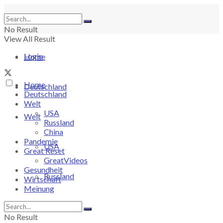
No Result
View All Result
Login
Home
Home
Deutschland
Deutschland
Welt
USA
Welt
Russland
China
Pandemie
USA
Great Reset
GreatVideos
Gesundheit
Russland
Wirtschaft
Meinung
China
No Result