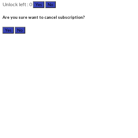
Unlock left : 0
Yes
No
Are you sure want to cancel subscription?
Yes
No