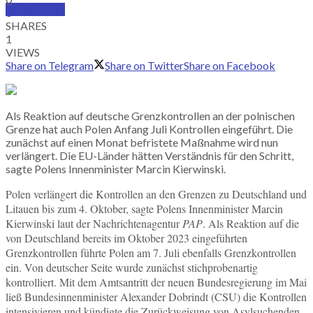
SUBSCRIBE
0
SHARES
1
VIEWS
Share on Telegram
Share on Twitter
Share on Facebook
Als Reaktion auf deutsche Grenzkontrollen an der polnischen
Grenze hat auch Polen Anfang Juli Kontrollen eingeführt. Die
zunächst auf einen Monat befristete Maßnahme wird nun
verlängert. Die EU-Länder hätten Verständnis für den Schritt,
sagte Polens Innenminister Marcin Kierwinski.
Polen verlängert die Kontrollen an den Grenzen zu Deutschland und
Litauen bis zum 4. Oktober, sagte Polens Innenminister Marcin
Kierwinski laut der Nachrichtenagentur
PAP
. Als Reaktion auf die
von Deutschland bereits im Oktober 2023 eingeführten
Grenzkontrollen führte Polen am 7. Juli ebenfalls Grenzkontrollen
ein. Von deutscher Seite wurde zunächst stichprobenartig
kontrolliert. Mit dem Amtsantritt der neuen Bundesregierung im Mai
ließ Bundesinnenminister Alexander Dobrindt (CSU) die Kontrollen
intensivieren und kündigte die Zurückweisung von Asylsuchenden