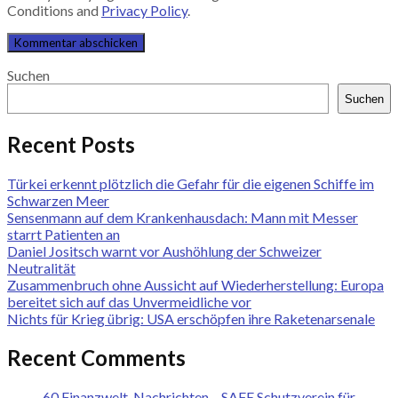
Conditions and
Privacy Policy
.
Suchen
Suchen
Recent Posts
Türkei erkennt plötzlich die Gefahr für die eigenen Schiffe im
Schwarzen Meer
Sensenmann auf dem Krankenhausdach: Mann mit Messer
starrt Patienten an
Daniel Jositsch warnt vor Aushöhlung der Schweizer
Neutralität
Zusammenbruch ohne Aussicht auf Wiederherstellung: Europa
bereitet sich auf das Unvermeidliche vor
Nichts für Krieg übrig: USA erschöpfen ihre Raketenarsenale
Recent Comments
60 Finanzwelt-Nachrichten – SAFE Schutzverein für