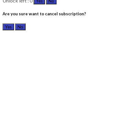
Unlock left : 0
Yes
No
Are you sure want to cancel subscription?
Yes
No