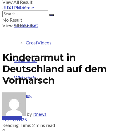
View All Result
Pandemie
JUST-NOW
No Result
Great Reset
View All Result
GreatVideos
Kinderarmut in
Gesundheit
Deutschland auf dem
Vormarsch
Wirtschaft
Meinung
by
rtnews
PRICING
18/11/2025
Reading Time: 2 mins read
0