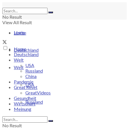
No Result
View All Result
Login
Home
Home
Deutschland
Deutschland
Welt
USA
Welt
Russland
China
Pandemie
USA
Great Reset
GreatVideos
Gesundheit
Russland
Wirtschaft
Meinung
China
No Result