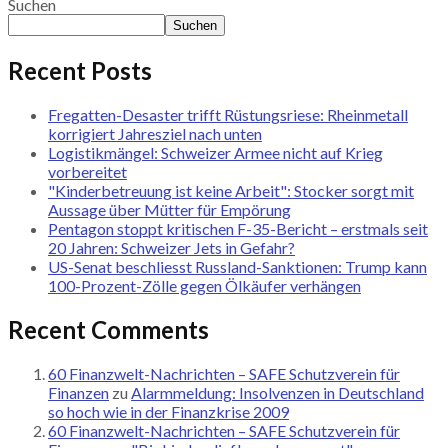
Suchen
Suchen
Recent Posts
Fregatten-Desaster trifft Rüstungsriese: Rheinmetall
korrigiert Jahresziel nach unten
Logistikmängel: Schweizer Armee nicht auf Krieg
vorbereitet
"Kinderbetreuung ist keine Arbeit": Stocker sorgt mit
Aussage über Mütter für Empörung
Pentagon stoppt kritischen F-35-Bericht – erstmals seit
20 Jahren: Schweizer Jets in Gefahr?
US-Senat beschliesst Russland-Sanktionen: Trump kann
100-Prozent-Zölle gegen Ölkäufer verhängen
Recent Comments
60 Finanzwelt-Nachrichten – SAFE Schutzverein für
Finanzen
zu
Alarmmeldung: Insolvenzen in Deutschland
so hoch wie in der Finanzkrise 2009
60 Finanzwelt-Nachrichten – SAFE Schutzverein für