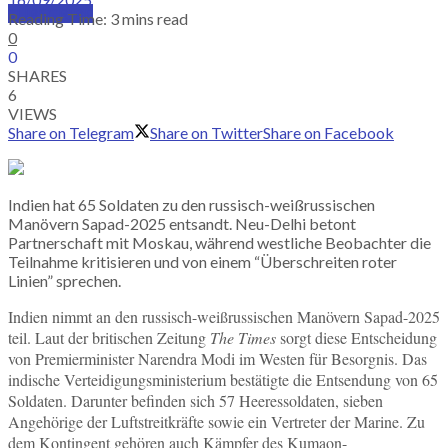
SUBSCRIBE
Reading Time: 3 mins read
0
0
SHARES
6
VIEWS
Share on Telegram
Share on Twitter
Share on Facebook
Indien hat 65 Soldaten zu den russisch-weißrussischen
Manövern Sapad-2025 entsandt. Neu-Delhi betont
Partnerschaft mit Moskau, während westliche Beobachter die
Teilnahme kritisieren und von einem “Überschreiten roter
Linien” sprechen.
Indien nimmt an den russisch-weißrussischen Manövern Sapad-2025
teil. Laut der britischen Zeitung
The Times
sorgt diese Entscheidung
von Premierminister Narendra Modi im Westen für Besorgnis. Das
indische Verteidigungsministerium bestätigte die Entsendung von 65
Soldaten. Darunter befinden sich 57 Heeressoldaten, sieben
Angehörige der Luftstreitkräfte sowie ein Vertreter der Marine. Zu
dem Kontingent gehören auch Kämpfer des Kumaon-