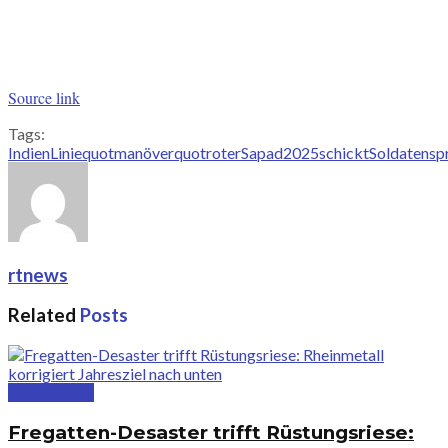
Source link
Tags:
Indien
Liniequot
manöver
quotroter
Sapad2025
schickt
Soldaten
sp
rtnews
Related
Posts
Deutschland
Fregatten-Desaster trifft Rüstungsriese: