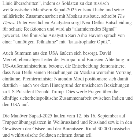
Linie überschritten”, indem es Soldaten zu den russisch-
weißrussischen Manövern Sapad-2025 entsandt habe und seine
militärische Zusammenarbeit mit Moskau ausbaue, schreibt
The
Times
. Unter westlichen Analysten sorgt Neu-Delhis Entscheidung
für scharfe Reaktionen und wird als “alarmierendes Signal”
gewertet. Die finnische Analystin Sari Arho Havrén sprach von
einer “unnötigen Teilnahme” mit “katastrophaler Optik”.
Auch Stimmen aus den USA äußern sich besorgt. David
Merkel, ehemaliger Leiter der Europa- und Eurasien-Abteilung im
US-Außenministerium, betonte, die Entscheidung demonstriere,
dass Neu-Delhi seinen Beziehungen zu Moskau weiterhin Vorrang
einräume. Premierminister Narendra Modi positioniere sich damit
deutlich – auch vor dem Hintergrund der unsicheren Beziehungen
zu US-Präsident Donald Trump. Dies werfe Fragen über die
künftige sicherheitspolitische Zusammenarbeit zwischen Indien und
den USA auf.
Die Manöver Sapad-2025 laufen vom 12. bis 16. September auf
Truppenübungsplätzen in Weißrussland und Russland sowie in den
Gewässern der Ostsee und der Barentssee. Rund 30.000 russische
und weißrussische Soldaten nehmen daran teil.