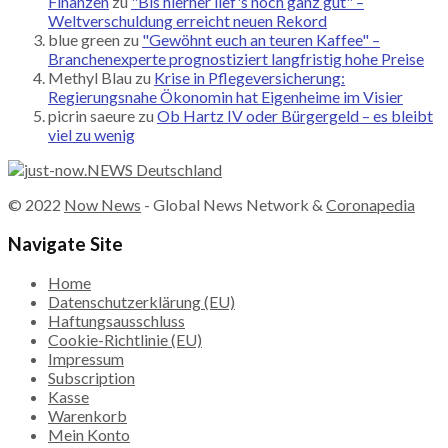
Finanzen
zu
"Bis hierher lief's noch ganz gut" –
Weltverschuldung erreicht neuen Rekord
blue green
zu
"Gewöhnt euch an teuren Kaffee" –
Branchenexperte prognostiziert langfristig hohe Preise
Methyl Blau
zu
Krise in Pflegeversicherung:
Regierungsnahe Ökonomin hat Eigenheime im Visier
picrin saeure
zu
Ob Hartz IV oder Bürgergeld – es bleibt
viel zu wenig
© 2022
Now News
- Global News Network &
Coronapedia
Navigate Site
Home
Datenschutzerklärung (EU)
Haftungsausschluss
Cookie-Richtlinie (EU)
Impressum
Subscription
Kasse
Warenkorb
Mein Konto