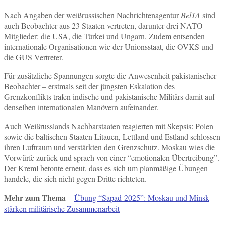
Nach Angaben der weißrussischen Nachrichtenagentur
BelTA
sind
auch Beobachter aus 23 Staaten vertreten, darunter drei NATO-
Mitglieder: die USA, die Türkei und Ungarn. Zudem entsenden
internationale Organisationen wie der Unionsstaat, die OVKS und
die GUS Vertreter.
Für zusätzliche Spannungen sorgte die Anwesenheit pakistanischer
Beobachter – erstmals seit der jüngsten Eskalation des
Grenzkonflikts trafen indische und pakistanische Militärs damit auf
denselben internationalen Manövern aufeinander.
Auch Weißrusslands Nachbarstaaten reagierten mit Skepsis: Polen
sowie die baltischen Staaten Litauen, Lettland und Estland schlossen
ihren Luftraum und verstärkten den Grenzschutz. Moskau wies die
Vorwürfe zurück und sprach von einer “emotionalen Übertreibung”.
Der Kreml betonte erneut, dass es sich um planmäßige Übungen
handele, die sich nicht gegen Dritte richteten.
Mehr zum Thema
–
Übung “Sapad-2025”: Moskau und Minsk
stärken militärische Zusammenarbeit