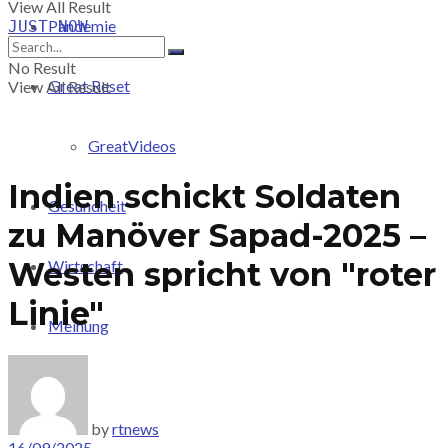
View All Result
Pandemie
JUST-NOW
No Result
Great Reset
View All Result
GreatVideos
Indien schickt Soldaten
Gesundheit
zu Manöver Sapad-2025 –
Westen spricht von "roter
Wirtschaft
Linie"
Meinung
PRICING
by
rtnews
16/09/2025