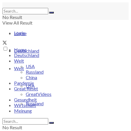
No Result
View All Result
Login
Home
Home
Deutschland
Deutschland
Welt
USA
Welt
Russland
China
Pandemie
USA
Great Reset
GreatVideos
Gesundheit
Russland
Wirtschaft
Meinung
China
No Result