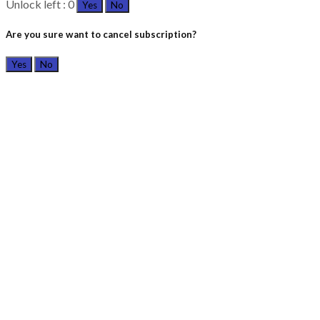
Unlock left : 0
Yes
No
Are you sure want to cancel subscription?
Yes
No