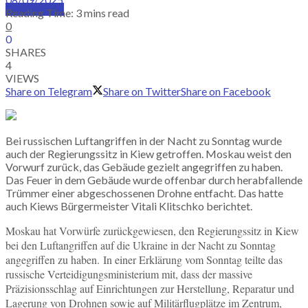
SUBSCRIBE
Reading Time: 3 mins read
0
0
SHARES
4
VIEWS
Share on Telegram
Share on Twitter
Share on Facebook
Bei russischen Luftangriffen in der Nacht zu Sonntag wurde
auch der Regierungssitz in Kiew getroffen. Moskau weist den
Vorwurf zurück, das Gebäude gezielt angegriffen zu haben.
Das Feuer in dem Gebäude wurde offenbar durch herabfallende
Trümmer einer abgeschossenen Drohne entfacht. Das hatte
auch Kiews Bürgermeister Vitali Klitschko berichtet.
Moskau hat Vorwürfe zurückgewiesen, den Regierungssitz in Kiew
bei den Luftangriffen auf die Ukraine in der Nacht zu Sonntag
angegriffen zu haben. In einer Erklärung vom Sonntag teilte das
russische Verteidigungsministerium mit, dass der massive
Präzisionsschlag auf Einrichtungen zur Herstellung, Reparatur und
Lagerung von Drohnen sowie auf Militärflugplätze im Zentrum,