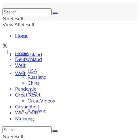
No Result
View All Result
Login
Home
Home
Deutschland
Deutschland
Welt
USA
Welt
Russland
China
Pandemie
USA
Great Reset
GreatVideos
Gesundheit
Russland
Wirtschaft
Meinung
China
No Result