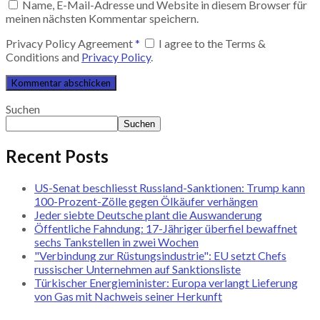
Name, E-Mail-Adresse und Website in diesem Browser für
meinen nächsten Kommentar speichern.
Privacy Policy Agreement
*
I agree to the Terms &
Conditions and
Privacy Policy
.
Suchen
Suchen
Recent Posts
US-Senat beschliesst Russland-Sanktionen: Trump kann
100-Prozent-Zölle gegen Ölkäufer verhängen
Jeder siebte Deutsche plant die Auswanderung
Öffentliche Fahndung: 17-Jähriger überfiel bewaffnet
sechs Tankstellen in zwei Wochen
"Verbindung zur Rüstungsindustrie": EU setzt Chefs
russischer Unternehmen auf Sanktionsliste
Türkischer Energieminister: Europa verlangt Lieferung
von Gas mit Nachweis seiner Herkunft