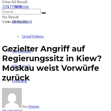
View All Result
Pandemie
JUST-NOW
No Result
Great Reset
View All Result
GreatVideos
Gezielter Angriff auf
Gesundheit
Regierungssitz in Kiew?
Moskau weist Vorwürfe
Wirtschaft
zurück
Meinung
PRICING
by
rtnews
08/09/2025