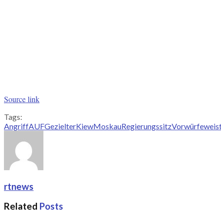
Source link
Tags:
Angriff
AUF
Gezielter
Kiew
Moskau
Regierungssitz
Vorwürfe
weis
rtnews
Related
Posts