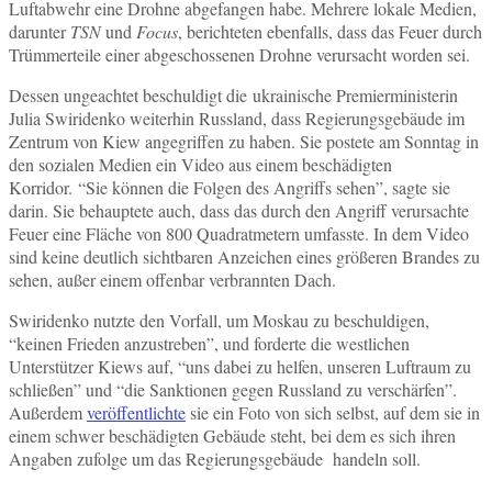
Luftabwehr eine Drohne abgefangen habe. Mehrere lokale Medien,
darunter
TSN
und
Focus
, berichteten ebenfalls, dass das Feuer durch
Trümmerteile einer abgeschossenen Drohne verursacht worden sei.
Dessen ungeachtet beschuldigt die ukrainische Premierministerin
Julia Swiridenko weiterhin Russland, dass Regierungsgebäude im
Zentrum von Kiew angegriffen zu haben. Sie postete am Sonntag in
den sozialen Medien ein Video aus einem beschädigten
Korridor. “Sie können die Folgen des Angriffs sehen”, sagte sie
darin. Sie behauptete auch, dass das durch den Angriff verursachte
Feuer eine Fläche von 800 Quadratmetern umfasste. In dem Video
sind keine deutlich sichtbaren Anzeichen eines größeren Brandes zu
sehen, außer einem offenbar verbrannten Dach.
Swiridenko nutzte den Vorfall, um Moskau zu beschuldigen,
“keinen Frieden anzustreben”, und forderte die westlichen
Unterstützer Kiews auf, “uns dabei zu helfen, unseren Luftraum zu
schließen” und “die Sanktionen gegen Russland zu verschärfen”.
Außerdem
veröffentlichte
sie ein Foto von sich selbst, auf dem sie in
einem schwer beschädigten Gebäude steht, bei dem es sich ihren
Angaben zufolge um das Regierungsgebäude handeln soll.