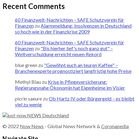
Recent Comments
60 Finanzwelt-Nachrichten – SAFE Schutzverein für
Finanzen
zu
Alarmmeldung: Insolvenzen in Deutschland
so hoch wie in der Finanzkrise 2009
60 Finanzwelt-Nachrichten – SAFE Schutzverein für
Finanzen
zu
"Bis hierher lief's noch ganz gut" –
Weltverschuldung erreicht neuen Rekord
blue green
zu
"Gewöhnt euch an teuren Kaffee" –
Branchenexperte prognostiziert langfristig hohe Preise
Methyl Blau
zu
Krise in Pflegeversicherung:
Regierungsnahe Ökonomin hat Eigenheime im Visier
picrin saeure
zu
Ob Hartz IV oder Bürgergeld – es bleibt
viel zu wenig
© 2022
Now News
- Global News Network &
Coronapedia
Navigate Site