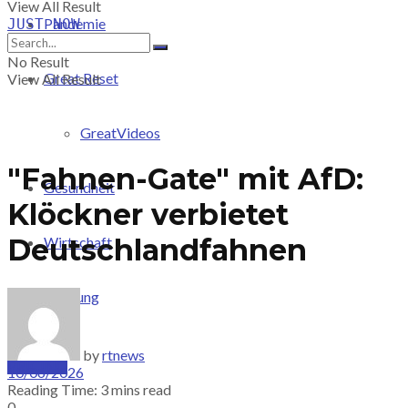
View All Result
Pandemie
JUST-NOW
No Result
Great Reset
View All Result
GreatVideos
"Fahnen-Gate" mit AfD:
Gesundheit
Klöckner verbietet
Deutschlandfahnen
Wirtschaft
Meinung
by
rtnews
PRICING
10/06/2026
Reading Time: 3 mins read
0