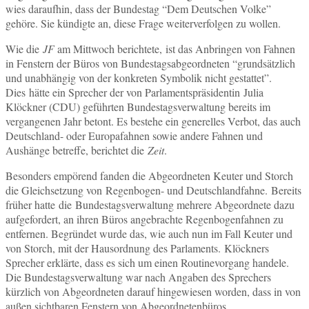
wies daraufhin, dass der Bundestag “Dem Deutschen Volke”
gehöre. Sie kündigte an, diese Frage weiterverfolgen zu wollen.
Wie die
JF
am Mittwoch berichtete, ist das Anbringen von Fahnen
in Fenstern der Büros von Bundestagsabgeordneten “grundsätzlich
und unabhängig von der konkreten Symbolik nicht gestattet”.
Dies hätte ein Sprecher der von Parlamentspräsidentin Julia
Klöckner (CDU) geführten Bundestagsverwaltung bereits im
vergangenen Jahr betont. Es bestehe ein generelles Verbot, das auch
Deutschland- oder Europafahnen sowie andere Fahnen und
Aushänge betreffe, berichtet die
Zeit
.
Besonders empörend fanden die Abgeordneten Keuter und Storch
die Gleichsetzung von Regenbogen- und Deutschlandfahne. Bereits
früher hatte die Bundestagsverwaltung mehrere Abgeordnete dazu
aufgefordert, an ihren Büros angebrachte Regenbogenfahnen zu
entfernen. Begründet wurde das, wie auch nun im Fall Keuter und
von Storch, mit der Hausordnung des Parlaments. Klöckners
Sprecher erklärte, dass es sich um einen Routinevorgang handele.
Die Bundestagsverwaltung war nach Angaben des Sprechers
kürzlich von Abgeordneten darauf hingewiesen worden, dass in von
außen sichtbaren Fenstern von Abgeordnetenbüros