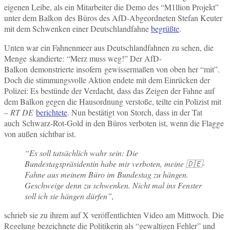
eigenen Leibe, als ein Mitarbeiter die Demo des “M1llion Projekt”
unter dem Balkon des Büros des AfD-Abgeordneten Stefan Keuter
mit dem Schwenken einer Deutschlandfahne
begrüßte
.
Unten war ein Fahnenmeer aus Deutschlandfahnen zu sehen, die
Menge skandierte: “Merz muss weg!” Der AfD-
Balkon demonstrierte insofern gewissermaßen von oben her “mit”.
Doch die stimmungsvolle Aktion endete mit dem Einrücken der
Polizei: Es bestünde der Verdacht, dass das Zeigen der Fahne auf
dem Balkon gegen die Hausordnung verstoße, teilte ein Polizist mit
–
RT DE
berichtete
. Nun bestätigt von Storch, dass in der Tat
auch Schwarz-Rot-Gold in den Büros verboten ist, wenn die Flagge
von außen sichtbar ist.
“Es soll tatsächlich wahr sein: Die
Bundestagspräsidentin habe mir verboten, meine 🇩🇪-
Fahne aus meinem Büro im Bundestag zu hängen.
Geschweige denn zu schwenken. Nicht mal ins Fenster
soll ich sie hängen dürfen”,
schrieb sie zu ihrem auf X veröffentlichten Video am Mittwoch. Die
Regelung bezeichnete die Politikerin als “gewaltigen Fehler” und