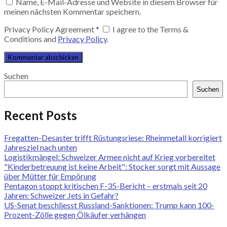
Name, E-Mail-Adresse und Website in diesem Browser für
meinen nächsten Kommentar speichern.
Privacy Policy Agreement
*
I agree to the Terms &
Conditions and
Privacy Policy
.
Suchen
Suchen
Recent Posts
Fregatten-Desaster trifft Rüstungsriese: Rheinmetall korrigiert
Jahresziel nach unten
Logistikmängel: Schweizer Armee nicht auf Krieg vorbereitet
"Kinderbetreuung ist keine Arbeit": Stocker sorgt mit Aussage
über Mütter für Empörung
Pentagon stoppt kritischen F-35-Bericht – erstmals seit 20
Jahren: Schweizer Jets in Gefahr?
US-Senat beschliesst Russland-Sanktionen: Trump kann 100-
Prozent-Zölle gegen Ölkäufer verhängen