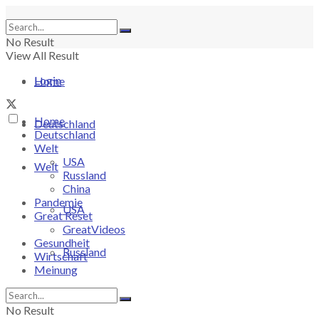
No Result
View All Result
Login
Home
Home
Deutschland
Deutschland
Welt
USA
Welt
Russland
China
Pandemie
USA
Great Reset
GreatVideos
Gesundheit
Russland
Wirtschaft
Meinung
China
No Result